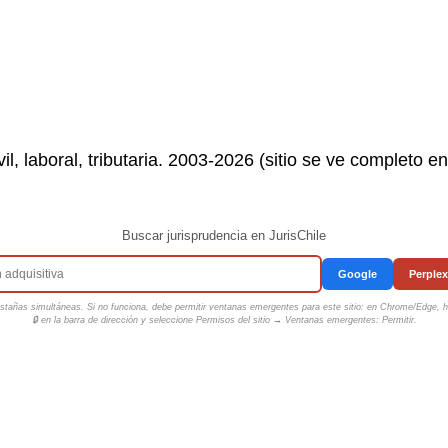
il, laboral, tributaria. 2003-2026 (sitio se ve completo e
Buscar jurisprudencia en JurisChile
Google
Perplex
tañas simultáneas. Si no funciona, debe permitir ventanas emergentes para este sitio: en Chrome/Edge, ha
🔒 en la barra de dirección y seleccione
Permisos del sitio → Ventanas emergentes: Permitir
.