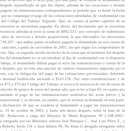
despido injustificado de que fue objeto, además de las vacaciones o feriado
e paguen las remuneraciones correspondientes al periodo que va desde la fecha
en que se comunique el pago de las cotizaciones adeudadas, de conformidad con
2 del Código del Trabajo. Segundo: Que, en cuanto al primer capítulo de su
staciones se encuentran pagadas. En efecto, del documento que se encuentra
reconoció adeudar al actor la suma de $892.533.- por concepto de indemnizac
r años de servicios y feriado proporcional, la que efectuados los descuentos
$738.207.- que ambas partes acordaron pagaría la demandada en seis cuotas de
e cada mes, a partir de noviembre de 2001, las que según los comprobantes de
ercero: Que, en seguida, siendo un hecho de la causa que al momento del despido
ales del demandante no se encontraban al día, de conformidad con lo dispuesto
Trabajo, el demandado deberá pagar al actor las remuneraciones a contar de la
s después, por ser ésta una sanción de carácter remuneratorio impuesta por el
te, con la obligación del pago de las cotizaciones previsionales, debiendo
n mensual establecida asciende a $163.159.- Por estas consideraciones y de
os 472 y 473 del Código del Trabajo, se revoca la sentencia de tres de enero de
esolución de quince de enero del mismo año, que se lee a fojas 83, en cuanto por
andado al pago de las indemnizaciones sustitutiva del aviso previo y la
 proporcional, y se declara, en cambio, que se rechaza la demanda en esta parte.
on declaración de que se condena al demandado a pagar las remuneraciones
do, 31 de octubre de 2001, y hasta seis meses después, sobre la base de la
59.- Redacción a cargo del Ministro Sr. Marín Regístrese. Nº 2.298-2003.-
 integrada por los Ministros señores José Benquis C., José Luis Pérez Z., y
s Roberto Jacob CH. y Juan Infante Ph. No firma el abogado integrante señor