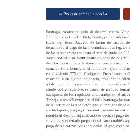
⚖ Resumir sentencia con IA
Santiago, catorce de julio de dos mil cuatro. Vist
Abelardo con Cavalla Ilich, Guido, juicio ordinario,
titular del Tercer Juzgado de Letras de Curicó, 
demandado al pago de las indemnizaciones legales -su
de las remuneraciones hasta el mes de junio de 2002
Talca, por fallo de veinticuatro de abril de dos mil
decidió negar lugar a la demanda, con costas. En c
casación en la forma y en el fondo. Se trajeron los 
en el artículo 775 del Código de Procedimiento Ci
casación, o en alguna incidencia, invalidar de ofici
adolecen de vicios que dan lugar a la casación en l
citado código adjetivo, es causal de nulidad forma
cualquiera de los requisitos enumerados en el artíc
Trabajo, cuyo nº5 exige que el fallo contenga las co
de la lectura de la resolución que se impugna de casa
y citas legales, y agregó otras motivaciones en virtud
referida al despido injustificado es decir, el pago 
servicios, y el feriado proporcional- sino también aq
pago de las cotizaciones adeudadas, el que, como se 