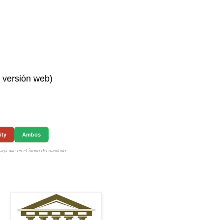
n versión web)
ity
Ambos
ga clic en el ícono del candado