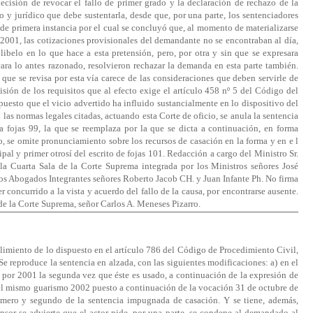
ecisión de revocar el fallo de primer grado y la declaración de rechazo de la
o y jurídico que debe sustentarla, desde que, por una parte, los sentenciadores
e primera instancia por el cual se concluyó que, al momento de materializarse
e 2001, las cotizaciones provisionales del demandante no se encontraban al día,
ibelo en lo que hace a esta pretensión, pero, por otra y sin que se expresara
ara lo antes razonado, resolvieron rechazar la demanda en esta parte también.
 que se revisa por esta vía carece de las consideraciones que deben servirle de
ión de los requisitos que al efecto exige el artículo 458 nº 5 del Código del
puesto que el vicio advertido ha influido sustancialmente en lo dispositivo del
las normas legales citadas, actuando esta Corte de oficio, se anula la sentencia
 a fojas 99, la que se reemplaza por la que se dicta a continuación, en forma
to, se omite pronunciamiento sobre los recursos de casación en la forma y en e l
al y primer otrosí del escrito de fojas 101. Redacción a cargo del Ministro Sr.
la Cuarta Sala de la Corte Suprema integrada por los Ministros señores José
 los Abogados Integrantes señores Roberto Jacob CH. y Juan Infante Ph. No firma
 concurrido a la vista y acuerdo del fallo de la causa, por encontrarse ausente.
 de la Corte Suprema, señor Carlos A. Meneses Pizarro.
plimiento de lo dispuesto en el artículo 786 del Código de Procedimiento Civil,
Se reproduce la sentencia en alzada, con las siguientes modificaciones: a) en el
 por 2001 la segunda vez que éste es usado, a continuación de la expresión de
 el mismo guarismo 2002 puesto a continuación de la vocación 31 de octubre de
imero y segundo de la sentencia impugnada de casación. Y se tiene, además,
tensor se advierte que el actor pide, por una parte, se condene al demandado al