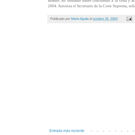
Infante, no obstante haber concurrido a la vista y a
2004. Autoriza el Secretario de la Corte Suprema, señ
Publicado por
Mario Aguila
el
octubre 26, 2004
Entrada más reciente