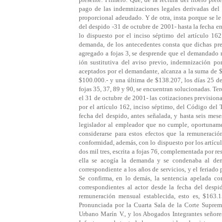
pago de las indemnizaciones legales derivadas del 
proporcional adeudado. Y de otra, insta porque se l
del despido -31 de octubre de 2001- hasta la fecha 
lo dispuesto por el inciso séptimo del artículo 16
demanda, de los antecedentes consta que dichas pre
agregado a fojas 3, se desprende que el demandado 
ión sustitutiva del aviso previo, indemnización po
aceptados por el demandante, alcanza a la suma de 
$100.000.- y una última de $138.207, los días 25 d
fojas 35, 37, 89 y 90, se encuentran solucionadas. T
el 31 de octubre de 2001- las cotizaciones prevision
por el artículo 162, inciso séptimo, del Código del 
fecha del despido, antes señalada, y hasta seis mese
legislador al empleador que no cumple, oportunamen
considerarse para estos efectos que la remuneració
conformidad, además, con lo dispuesto por los artícul
dos mil tres, escrita a fojas 76, complementada por r
ella se acogía la demanda y se condenaba al dem
correspondiente a los años de servicios, y el feriado
Se confirma, en lo demás, la sentencia apelada c
correspondientes al actor desde la fecha del despi
remuneración mensual establecida, esto es, $163.1
Pronunciada por la Cuarta Sala de la Corte Suprema
Urbano Marín V., y los Abogados Integrantes señore