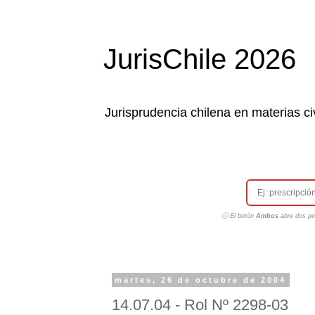
JurisChile 2026
Jurisprudencia chilena en materias civ
ⓘ El botón
Ambos
abre dos pes
martes, 26 de octubre de 2004
14.07.04 - Rol Nº 2298-03