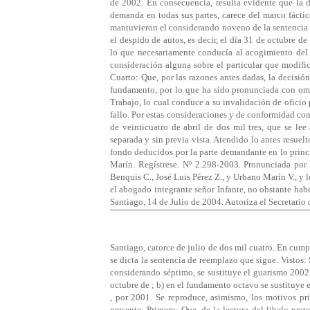
de 2002. En consecuencia, resulta evidente que la d
demanda en todas sus partes, carece del marco fáctic
mantuvieron el considerando noveno de la sentencia d
el despido de autos, es decir, el día 31 de octubre d
lo que necesariamente conducía al acogimiento del l
consideración alguna sobre el particular que modific
Cuarto: Que, por las razones antes dadas, la decisión
fundamento, por lo que ha sido pronunciada con omis
Trabajo, lo cual conduce a su invalidación de oficio 
fallo. Por estas consideraciones y de conformidad con 
de veinticuatro de abril de dos mil tres, que se lee
separada y sin previa vista. Atendido lo antes resuel
fondo deducidos por la parte demandante en lo princip
Marín. Regístrese. Nº 2.298-2003. Pronunciada por 
Benquis C., José Luis Pérez Z., y Urbano Marín V., y
el abogado integrante señor Infante, no obstante haber
Santiago, 14 de Julio de 2004. Autoriza el Secretario
Santiago, catorce de julio de dos mil cuatro. En cum
se dicta la sentencia de reemplazo que sigue. Vistos: 
considerando séptimo, se sustituye el guarismo 2002
octubre de ; b) en el fundamento octavo se sustituye
, por 2001. Se reproduce, asimismo, los motivos pr
presente: Primero: Que, de la lectura del libelo pre