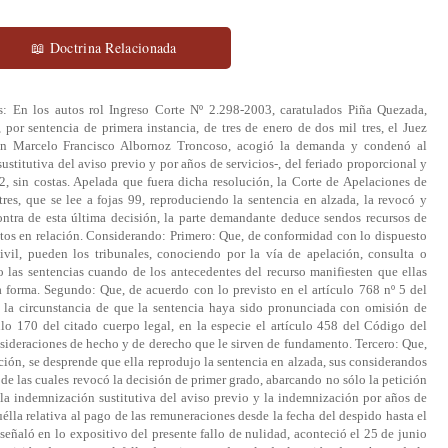
📖 Doctrina Relacionada
os: En los autos rol Ingreso Corte Nº 2.298-2003, caratulados Piña Quezada,
 por sentencia de primera instancia, de tres de enero de dos mil tres, el Juez
don Marcelo Francisco Albornoz Troncoso, acogió la demanda y condenó al
stitutiva del aviso previo y por años de servicios-, del feriado proporcional y
, sin costas. Apelada que fuera dicha resolución, la Corte de Apelaciones de
 tres, que se lee a fojas 99, reproduciendo la sentencia en alzada, la revocó y
ontra de esta última decisión, la parte demandante deduce sendos recursos de
autos en relación. Considerando: Primero: Que, de conformidad con lo dispuesto
vil, pueden los tribunales, conociendo por la vía de apelación, consulta o
o las sentencias cuando de los antecedentes del recurso manifiesten que ellas
a forma. Segundo: Que, de acuerdo con lo previsto en el artículo 768 nº 5 del
l la circunstancia de que la sentencia haya sido pronunciada con omisión de
ulo 170 del citado cuerpo legal, en la especie el artículo 458 del Código del
nsideraciones de hecho y de derecho que le sirven de fundamento. Tercero: Que,
ción, se desprende que ella reprodujo la sentencia en alzada, sus considerandos
 de las cuales revocó la decisión de primer grado, abarcando no sólo la petición
de la indemnización sustitutiva del aviso previo y la indemnización por años de
uélla relativa al pago de las remuneraciones desde la fecha del despido hasta el
señaló en lo expositivo del presente fallo de nulidad, aconteció el 25 de junio