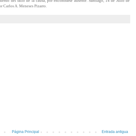
cuerdo del fallo de la causa, por encontrarse ausente. Santiago, 14 de Julio de
or Carlos A. Meneses Pizarro.
Página Principal
Entrada antigua