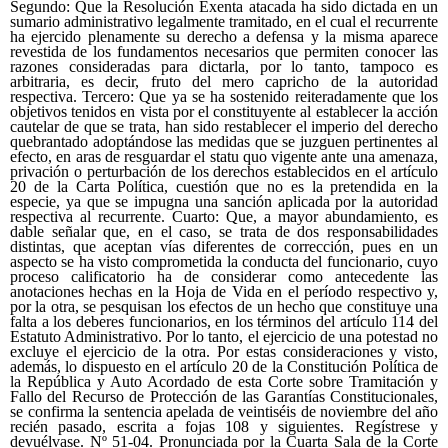
Segundo: Que la Resolución Exenta atacada ha sido dictada en un
sumario administrativo legalmente tramitado, en el cual el recurrente
ha ejercido plenamente su derecho a defensa y la misma aparece
revestida de los fundamentos necesarios que permiten conocer las
razones consideradas para dictarla, por lo tanto, tampoco es
arbitraria, es decir, fruto del mero capricho de la autoridad
respectiva. Tercero: Que ya se ha sostenido reiteradamente que los
objetivos tenidos en vista por el constituyente al establecer la acción
cautelar de que se trata, han sido restablecer el imperio del derecho
quebrantado adoptándose las medidas que se juzguen pertinentes al
efecto, en aras de resguardar el statu quo vigente ante una amenaza,
privación o perturbación de los derechos establecidos en el artículo
20 de la Carta Política, cuestión que no es la pretendida en la
especie, ya que se impugna una sanción aplicada por la autoridad
respectiva al recurrente. Cuarto: Que, a mayor abundamiento, es
dable señalar que, en el caso, se trata de dos responsabilidades
distintas, que aceptan vías diferentes de corrección, pues en un
aspecto se ha visto comprometida la conducta del funcionario, cuyo
proceso calificatorio ha de considerar como antecedente las
anotaciones hechas en la Hoja de Vida en el período respectivo y,
por la otra, se pesquisan los efectos de un hecho que constituye una
falta a los deberes funcionarios, en los términos del artículo 114 del
Estatuto Administrativo. Por lo tanto, el ejercicio de una potestad no
excluye el ejercicio de la otra. Por estas consideraciones y visto,
además, lo dispuesto en el artículo 20 de la Constitución Política de
la República y Auto Acordado de esta Corte sobre Tramitación y
Fallo del Recurso de Protección de las Garantías Constitucionales,
se confirma la sentencia apelada de veintiséis de noviembre del año
recién pasado, escrita a fojas 108 y siguientes. Regístrese y
devuélvase. Nº 51-04. Pronunciada por la Cuarta Sala de la Corte