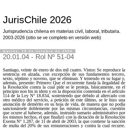
JurisChile 2026
Jurisprudencia chilena en materias civil, laboral, tributaria.
2003-2026 (sitio se ve completo en versión web)
martes, 19 de octubre de 2004
20.01.04 - Rol Nº 51-04
Santiago, veinte de enero de dos mil cuatro. Vistos: Se reproduce la
sentencia en alzada, con excepción de sus fundamentos tercero,
sexto, séptimo y noveno, que se eliminan. Y teniendo en su lugar y,
además, presente: Primero: Que el recurrente funda la ilegalidad de
la Resolución contra la cual pide se le proteja, básicamente, en el
principio non bis in idem y en la disposición contenida en el artículo
114 de la Ley Nº 18.834, sosteniendo que debido al altercado con
otro médico del servicio, a petición de este último, se le hizo una
anotación de demérito en su hoja de vida, de manera que no podía
sancionársele doblemente por las mismas circunstancias, cuestión
que ocurre al haberse, además, instruido sumario administrativo por
los mismos hechos, el que finalizó con la dictación de la Resolución
Exenta Nº 1.287, de 11 de abril de 2003, la que contiene la sanción
de multa del 20% de sus remuneraciones y contra la cual recurre.