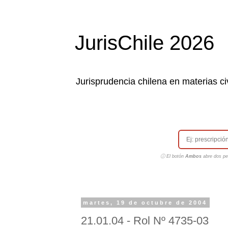
JurisChile 2026
Jurisprudencia chilena en materias civ
ⓘ El botón
Ambos
abre dos pes
martes, 19 de octubre de 2004
21.01.04 - Rol Nº 4735-03