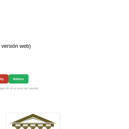
n versión web)
ity
Ambos
ga clic en el ícono del candado