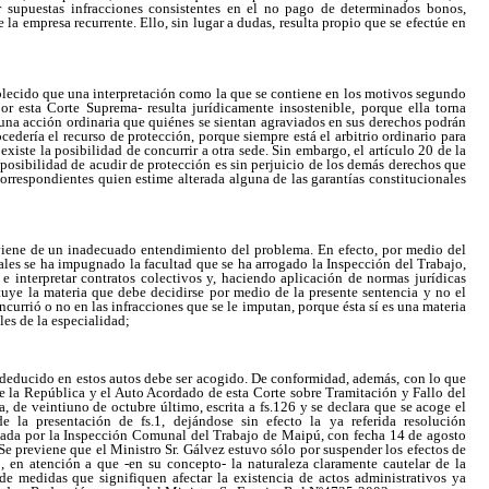
 supuestas infracciones consistentes en el no pago de determinados bonos,
e la empresa recurrente. Ello, sin lugar a dudas, resulta propio que se efectúe en
tablecido que una interpretación como la que se contiene en los motivos segundo
por esta Corte Suprema- resulta jurídicamente insostenible, porque ella torna
 una acción ordinaria que quiénes se sientan agraviados en sus derechos podrán
edería el recurso de protección, porque siempre está el arbitrio ordinario para
existe la posibilidad de concurrir a otra sede. Sin embargo, el artículo 20 de la
posibilidad de acudir de protección es sin perjuicio de los demás derechos que
correspondientes quien estime alterada alguna de las garantías constitucionales
oviene de un inadecuado entendimiento del problema. En efecto, por medio del
nales se ha impugnado la facultad que se ha arrogado la Inspección del Trabajo,
, e interpretar contratos colectivos y, haciendo aplicación de normas jurídicas
tuye la materia que debe decidirse por medio de la presente sentencia y no el
incurrió o no en las infracciones que se le imputan, porque ésta sí es una materia
les de la especialidad;
 deducido en estos autos debe ser acogido. De conformidad, además, con lo que
de la República y el Auto Acordado de esta Corte sobre Tramitación y Fallo del
, de veintiuno de octubre último, escrita a fs.126 y se declara que se acoge el
e la presentación de fs.1, dejándose sin efecto la ya referida resolución
tada por la Inspección Comunal del Trabajo de Maipú, con fecha 14 de agosto
Se previene que el Ministro Sr. Gálvez estuvo sólo por suspender los efectos de
to, en atención a que -en su concepto- la naturaleza claramente cautelar de la
e medidas que signifiquen afectar la existencia de actos administrativos ya