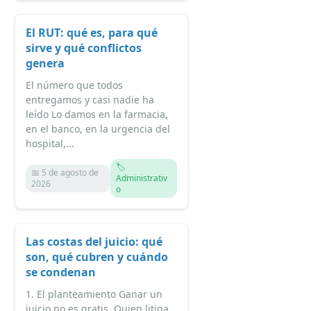
El RUT: qué es, para qué
sirve y qué conflictos
genera
El número que todos
entregamos y casi nadie ha
leído Lo damos en la farmacia,
en el banco, en la urgencia del
hospital,...
🏷️
📅 5 de agosto de
Administrativ
2026
o
Las costas del juicio: qué
son, qué cubren y cuándo
se condenan
1. El planteamiento Ganar un
juicio no es gratis. Quien litiga