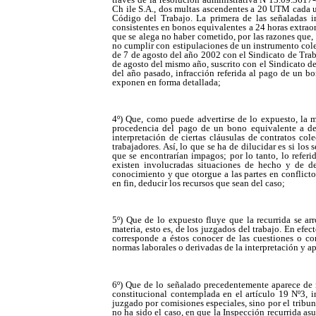
Ch ile S.A., dos multas ascendentes a 20 UTM cada una
Código del Trabajo. La primera de las señaladas in
consistentes en bonos equivalentes a 24 horas extraord
que se alega no haber cometido, por las razones que, 
no cumplir con estipulaciones de un instrumento cole
de 7 de agosto del año 2002 con el Sindicato de Trab
de agosto del mismo año, suscrito con el Sindicato de
del año pasado, infracción referida al pago de un b
exponen en forma detallada;
4º) Que, como puede advertirse de lo expuesto, la ma
procedencia del pago de un bono equivalente a det
interpretación de ciertas cláusulas de contratos col
trabajadores. Así, lo que se ha de dilucidar es si lo
que se encontrarían impagos; por lo tanto, lo refer
existen involucradas situaciones de hecho y de d
conocimiento y que otorgue a las partes en conflicto
en fin, deducir los recursos que sean del caso;
5º) Que de lo expuesto fluye que la recurrida se ar
materia, esto es, de los juzgados del trabajo. En efe
corresponde a éstos conocer de las cuestiones o con
normas laborales o derivadas de la interpretación y ap
6º) Que de lo señalado precedentemente aparece de ma
constitucional contemplada en el artículo 19 Nº3, i
juzgado por comisiones especiales, sino por el tribuna
no ha sido el caso, en que la Inspección recurrida asu