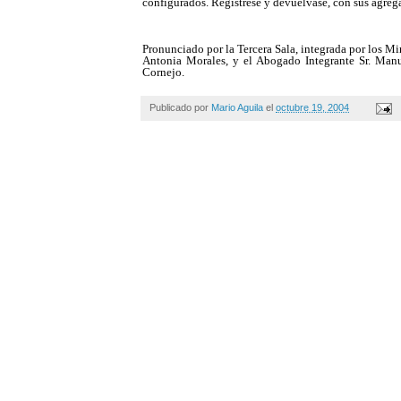
configurados. Regístrese y devuélvase, con sus agreg
Pronunciado por la Tercera Sala, integrada por los Mi
Antonia Morales, y el Abogado Integrante Sr. Manue
Cornejo.
Publicado por
Mario Aguila
el
octubre 19, 2004