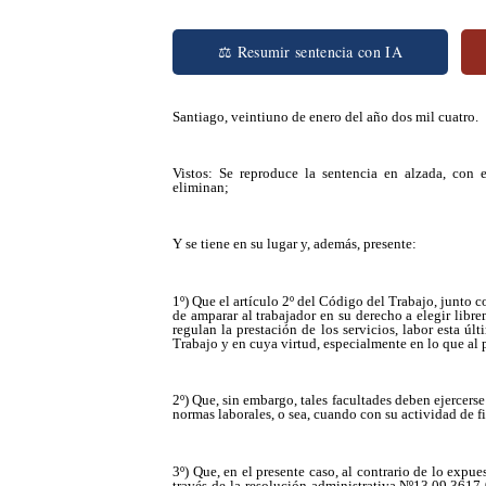
⚖ Resumir sentencia con IA
Santiago, veintiuno de enero del año dos mil cuatro.
Vistos: Se reproduce la sentencia en alzada, con
eliminan;
Y se tiene en su lugar y, además, presente:
1º) Que el artículo 2º del Código del Trabajo, junto c
de amparar al trabajador en su derecho a elegir libr
regulan la prestación de los servicios, labor esta úl
Trabajo y en cuya virtud, especialmente en lo que al pr
2º) Que, sin embargo, tales facultades deben ejercerse
normas laborales, o sea, cuando con su actividad de fi
3º) Que, en el presente caso, al contrario de lo exp
través de la resolución administrativa Nº13.09.3617-