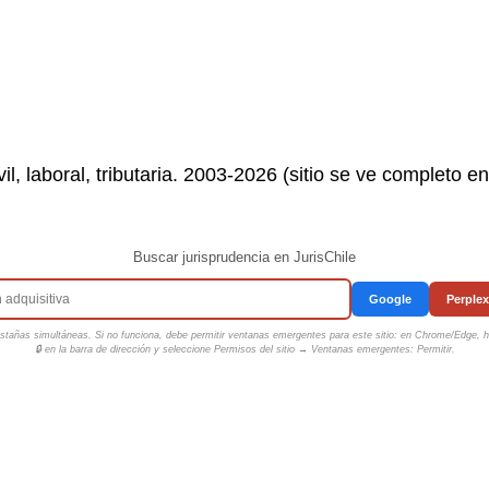
il, laboral, tributaria. 2003-2026 (sitio se ve completo e
Buscar jurisprudencia en JurisChile
Google
Perplex
tañas simultáneas. Si no funciona, debe permitir ventanas emergentes para este sitio: en Chrome/Edge, ha
🔒 en la barra de dirección y seleccione
Permisos del sitio → Ventanas emergentes: Permitir
.