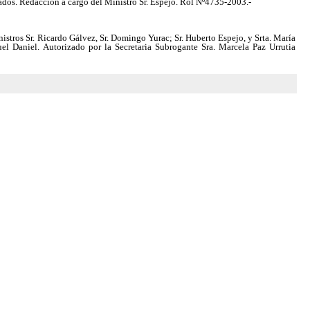
ados. Redacción a cargo del Ministro Sr. Espejo. Rol Nº4735-2003.-
nistros Sr. Ricardo Gálvez, Sr. Domingo Yurac; Sr. Huberto Espejo, y Srta. María
l Daniel. Autorizado por la Secretaria Subrogante Sra. Marcela Paz Urrutia