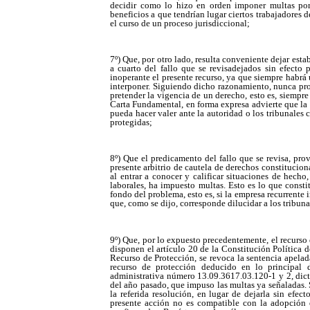
decidir como lo hizo en orden imponer multas por
beneficios a que tendrían lugar ciertos trabajadores d
el curso de un proceso jurisdiccional;
7º) Que, por otro lado, resulta conveniente dejar es
a cuarto del fallo que se revisadejados sin efecto 
inoperante el presente recurso, ya que siempre habrá
interponer. Siguiendo dicho razonamiento, nunca proc
pretender la vigencia de un derecho, esto es, siempre 
Carta Fundamental, en forma expresa advierte que la 
pueda hacer valer ante la autoridad o los tribunales 
protegidas;
8º) Que el predicamento del fallo que se revisa, pr
presente arbitrio de cautela de derechos constitucio
al entrar a conocer y calificar situaciones de hecho
laborales, ha impuesto multas. Esto es lo que consti
fondo del problema, esto es, si la empresa recurrente 
que, como se dijo, corresponde dilucidar a los tribuna
9º) Que, por lo expuesto precedentemente, el recurso
disponen el artículo 20 de la Constitución Política 
Recurso de Protección, se revoca la sentencia apelada
recurso de protección deducido en lo principal d
administrativa número 13.09.3617.03.120-1 y 2, dic
del año pasado, que impuso las multas ya señaladas. 
la referida resolución, en lugar de dejarla sin efec
presente acción no es compatible con la adopción d