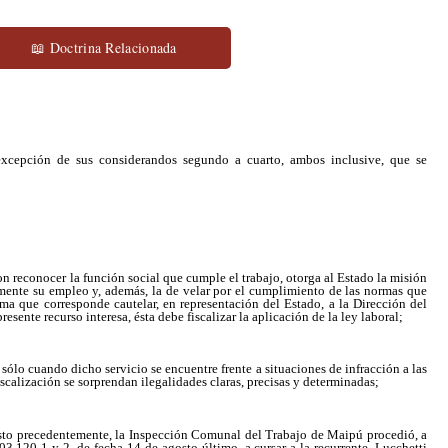
📖 Doctrina Relacionada
 excepción de sus considerandos segundo a cuarto, ambos inclusive, que se
on reconocer la función social que cumple el trabajo, otorga al Estado la misión
emente su empleo y, además, la de velar por el cumplimiento de las normas que
tima que corresponde cautelar, en representación del Estado, a la Dirección del
esente recurso interesa, ésta debe fiscalizar la aplicación de la ley laboral;
 sólo cuando dicho servicio se encuentre frente a situaciones de infracción a las
scalización se sorprendan ilegalidades claras, precisas y determinadas;
uesto precedentemente, la Inspección Comunal del Trabajo de Maipú procedió, a
03.120-1 y 2, de fecha 14 de agosto último, a cursar a la recurrente, Lucchetti