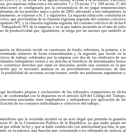
, por supuesta infracción a los artículos 7 y 55 inciso 1º y 349 inciso 2º, del
fracciones se configuraría por la circunstancia de no pagar remuneraciones
inarias, de los períodos mayo a julio de 2003, afectando a tres trabajadores, la
latamente, se exponen a fs. 1 y siguientes. La segunda infracción consistiría en
ctivo, que provendrían de la cláusula trigésima segunda del contrato colectivo
ajadores Nº2, y la cláusula trigésima segunda del contrato colectivo de fecha 6
 Trabajadores Nº1 de la empresa, y en la que habría incurrido en el mes de julio
ono de productividad que, igualmente, se niega por las razones que también se
teria en discusión incide en cuestiones de fondo, referentes, la primera, a la
erminado números de horas extraordinarias y, la segunda, que incide en la
ectivos de trabajo celebrados por la empresa con dos de los sindicatos de sus
s señalados trabajadores tienen o no derecho al beneficio de determinados bonos
ido constituye derechos que están en discusión, siendo una cuestión en la que
erecho que es necesario analizar en un procedimiento contencioso, de lato
 la posibilidad de accionar, excepcionarse, rendir sus probanzas, argumentar y,
rogó facultades propias y excluyentes de los tribunales competentes en dicha
cto, de conformidad con lo dispuesto en el artículo 420 del Código del Trabajo,
troversias suscitadas entre empleadores y trabajadores por aplicación de las
licación de los contratos individuales y colectivos del trabajo;
nifiesto que la recurrida incurrió en un acto ilegal que perturba la garantía
nciso 4º, de la Constitución Política de la República, ya que nadie puede ser
l que señale la ley y que se halle establecido con anterioridad por ésta, lo que
mió, en la práctica, una función que corresponde a los tribunales de justicia, al