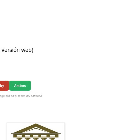
n versión web)
ity
Ambos
ga clic en el ícono del candado