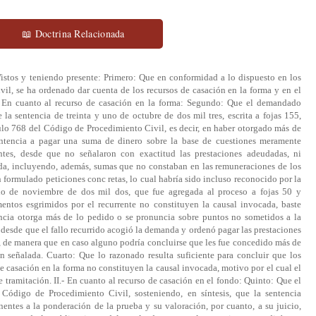
📖 Doctrina Relacionada
Vistos y teniendo presente: Primero: Que en conformidad a lo dispuesto en los
il, se ha ordenado dar cuenta de los recursos de casación en la forma y en el
- En cuanto al recurso de casación en la forma: Segundo: Que el demandado
la sentencia de treinta y uno de octubre de dos mil tres, escrita a fojas 155,
ulo 768 del Código de Procedimiento Civil, es decir, en haber otorgado más de
entencia a pagar una suma de dinero sobre la base de cuestiones meramente
ntes, desde que no señalaron con exactitud las prestaciones adeudadas, ni
da, incluyendo, además, sumas que no constaban en las remuneraciones de los
 formulado peticiones conc retas, lo cual habría sido incluso reconocido por la
ho de noviembre de dos mil dos, que fue agregada al proceso a fojas 50 y
mentos esgrimidos por el recurrente no constituyen la causal invocada, baste
tencia otorga más de lo pedido o se pronuncia sobre puntos no sometidos a la
, desde que el fallo recurrido acogió la demanda y ordenó pagar las prestaciones
 de manera que en caso alguno podría concluirse que les fue concedido más de
n señalada. Cuarto: Que lo razonado resulta suficiente para concluir que los
 casación en la forma no constituyen la causal invocada, motivo por el cual el
e tramitación. II.- En cuanto al recurso de casación en el fondo: Quinto: Que el
 Código de Procedimiento Civil, sosteniendo, en síntesis, que la sentencia
ntes a la ponderación de la prueba y su valoración, por cuanto, a su juicio,