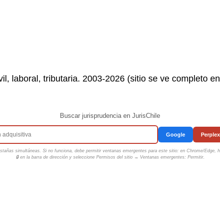
il, laboral, tributaria. 2003-2026 (sitio se ve completo e
Buscar jurisprudencia en JurisChile
Google
Perplex
tañas simultáneas. Si no funciona, debe permitir ventanas emergentes para este sitio: en Chrome/Edge, ha
🔒 en la barra de dirección y seleccione
Permisos del sitio → Ventanas emergentes: Permitir
.