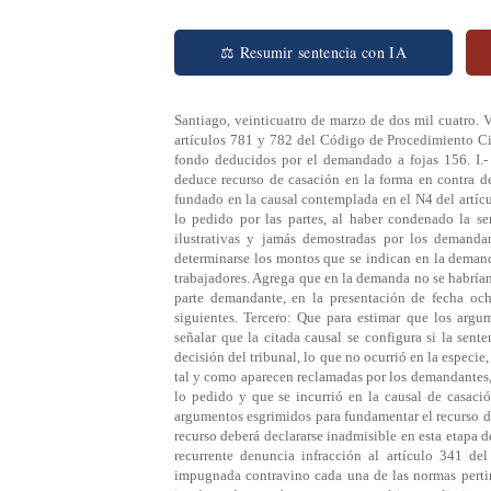
⚖ Resumir sentencia con IA
Santiago, veinticuatro de marzo de dos mil cuatro. 
artículos 781 y 782 del Código de Procedimiento Civ
fondo deducidos por el demandado a fojas 156. I.
deduce recurso de casación en la forma en contra de 
fundado en la causal contemplada en el N4 del artíc
lo pedido por las partes, al haber condenado la s
ilustrativas y jamás demostradas por los demanda
determinarse los montos que se indican en la deman
trabajadores. Agrega que en la demanda no se habrían
parte demandante, en la presentación de fecha oc
siguientes. Tercero: Que para estimar que los argu
señalar que la citada causal se configura si la sen
decisión del tribunal, lo que no ocurrió en la especie
tal y como aparecen reclamadas por los demandantes,
lo pedido y que se incurrió en la causal de casació
argumentos esgrimidos para fundamentar el recurso de
recurso deberá declararse inadmisible en esta etapa d
recurrente denuncia infracción al artículo 341 del
impugnada contravino cada una de las normas pertine