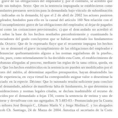
grave de las obligaciones del empleador y, por el contrario, se acreditó que
e sus trabajos. Sexto: Que en la sentencia impugnada se establecieron como
mandantes prestaron servicios para la demandada bajo vínculo de subordinación
s indicadas en la demanda; b) que el 2 de abril de 2002 los actores pusieron
pleador, fundados para ello en la causal del artículo 160 Nen relación con el
el incumplimiento grave de las obligaciones del empleador, al dejar de pagarles
sí como las cotizaciones provisionales; c) que el dem andado no acreditó el
e sobre la base de los hechos reseñados precedentemente y examinando la
tenciadores del grado concluyeron que se habían acreditado los fundamentos
nda. Octavo: Que de lo expresado fluye que el recurrente impugna los hechos
ue no se demostró el grave incumplimiento de las obligaciones del empleador e
n denunciar quebrantamiento alguno a las normas reguladoras de la prueba-,
ión, pues, como reiteradamente lo ha decidido esta Corte, el establecimiento de
obanzas allegadas al proceso, mediante las reglas de la sana crítica, queda, en
o: Que los hechos establecidos en la sentencia no pueden ser modificados por el
res del mérito, al determinar aquellos presupuestos, hayan desatendido las
 de experiencia, en cuya virtud ha correspondido asignar valor o desestimar la
ciado en la especie. Décimo: Que lo razonado resulta suficiente para concluir
 el demandado, adolece de manifiesta falta de fundamento, lo que determina su
nsideraciones y normas legales citadas, se declara inadmisible el recurso de
cidos por el demandado a fojas 156, contra la sentencia de treinta y uno de
ístrese y devuélvase con sus agregados. N 5.485-03.- Pronunciada por la Cuarta
os señores José Benquis C., Urbano Marín V. y Jorge Medina C. y los abogados
cob Ch. Santiago, 24 de Marzo de 2004. Autoriza el secretario de la Corte