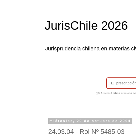
JurisChile 2026
Jurisprudencia chilena en materias civ
ⓘ El botón
Ambos
abre dos pes
miércoles, 20 de octubre de 2004
24.03.04 - Rol Nº 5485-03