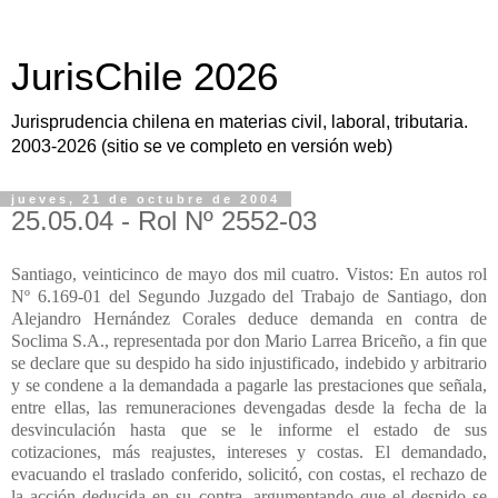
JurisChile 2026
Jurisprudencia chilena en materias civil, laboral, tributaria.
2003-2026 (sitio se ve completo en versión web)
jueves, 21 de octubre de 2004
25.05.04 - Rol Nº 2552-03
Santiago, veinticinco de mayo dos mil cuatro. Vistos: En autos rol
Nº 6.169-01 del Segundo Juzgado del Trabajo de Santiago, don
Alejandro Hernández Corales deduce demanda en contra de
Soclima S.A., representada por don Mario Larrea Briceño, a fin que
se declare que su despido ha sido injustificado, indebido y arbitrario
y se condene a la demandada a pagarle las prestaciones que señala,
entre ellas, las remuneraciones devengadas desde la fecha de la
desvinculación hasta que se le informe el estado de sus
cotizaciones, más reajustes, intereses y costas. El demandado,
evacuando el traslado conferido, solicitó, con costas, el rechazo de
la acción deducida en su contra, argumentando que el despido se