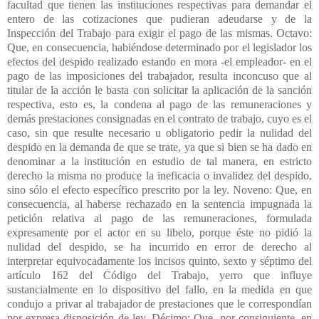
facultad que tienen las instituciones respectivas para demandar el
entero de las cotizaciones que pudieran adeudarse y de la
Inspección del Trabajo para exigir el pago de las mismas. Octavo:
Que, en consecuencia, habiéndose determinado por el legislador los
efectos del despido realizado estando en mora -el empleador- en el
pago de las imposiciones del trabajador, resulta inconcuso que al
titular de la acción le basta con solicitar la aplicación de la sanción
respectiva, esto es, la condena al pago de las remuneraciones y
demás prestaciones consignadas en el contrato de trabajo, cuyo es el
caso, sin que resulte necesario u obligatorio pedir la nulidad del
despido en la demanda de que se trate, ya que si bien se ha dado en
denominar a la institución en estudio de tal manera, en estricto
derecho la misma no produce la ineficacia o invalidez del despido,
sino sólo el efecto específico prescrito por la ley. Noveno: Que, en
consecuencia, al haberse rechazado en la sentencia impugnada la
petición relativa al pago de las remuneraciones, formulada
expresamente por el actor en su libelo, porque éste no pidió la
nulidad del despido, se ha incurrido en error de derecho al
interpretar equivocadamente los incisos quinto, sexto y séptimo del
artículo 162 del Código del Trabajo, yerro que influye
sustancialmente en lo dispositivo del fallo, en la medida en que
condujo a privar al trabajador de prestaciones que le correspondían
por expresa disposición de ley. Décimo: Que, por consiguiente, en