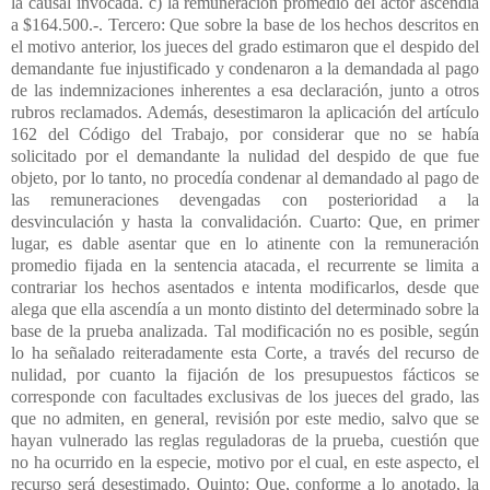
la causal invocada. c) la remuneración promedio del actor ascendía
a $164.500.-. Tercero: Que sobre la base de los hechos descritos en
el motivo anterior, los jueces del grado estimaron que el despido del
demandante fue injustificado y condenaron a la demandada al pago
de las indemnizaciones inherentes a esa declaración, junto a otros
rubros reclamados. Además, desestimaron la aplicación del artículo
162 del Código del Trabajo, por considerar que no se había
solicitado por el demandante la nulidad del despido de que fue
objeto, por lo tanto, no procedía condenar al demandado al pago de
las remuneraciones devengadas con posterioridad a la
desvinculación y hasta la convalidación. Cuarto: Que, en primer
lugar, es dable asentar que en lo atinente con la remuneración
promedio fijada en la sentencia atacada, el recurrente se limita a
contrariar los hechos asentados e intenta modificarlos, desde que
alega que ella ascendía a un monto distinto del determinado sobre la
base de la prueba analizada. Tal modificación no es posible, según
lo ha señalado reiteradamente esta Corte, a través del recurso de
nulidad, por cuanto la fijación de los presupuestos fácticos se
corresponde con facultades exclusivas de los jueces del grado, las
que no admiten, en general, revisión por este medio, salvo que se
hayan vulnerado las reglas reguladoras de la prueba, cuestión que
no ha ocurrido en la especie, motivo por el cual, en este aspecto, el
recurso será desestimado. Quinto: Que, conforme a lo anotado, la