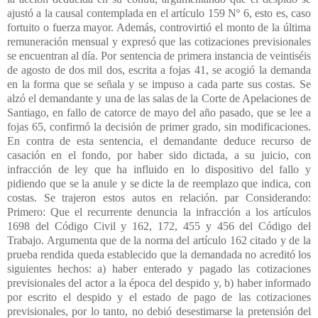
ajustó a la causal contemplada en el artículo 159 Nº 6, esto es, caso
fortuito o fuerza mayor. Además, controvirtió el monto de la última
remuneración mensual y expresó que las cotizaciones previsionales
se encuentran al día. Por sentencia de primera instancia de veintiséis
de agosto de dos mil dos, escrita a fojas 41, se acogió la demanda
en la forma que se señala y se impuso a cada parte sus costas. Se
alzó el demandante y una de las salas de la Corte de Apelaciones de
Santiago, en fallo de catorce de mayo del año pasado, que se lee a
fojas 65, confirmó la decisión de primer grado, sin modificaciones.
En contra de esta sentencia, el demandante deduce recurso de
casación en el fondo, por haber sido dictada, a su juicio, con
infracción de ley que ha influido en lo dispositivo del fallo y
pidiendo que se la anule y se dicte la de reemplazo que indica, con
costas. Se trajeron estos autos en relación. par Considerando:
Primero: Que el recurrente denuncia la infracción a los artículos
1698 del Código Civil y 162, 172, 455 y 456 del Código del
Trabajo. Argumenta que de la norma del artículo 162 citado y de la
prueba rendida queda establecido que la demandada no acreditó los
siguientes hechos: a) haber enterado y pagado las cotizaciones
previsionales del actor a la época del despido y, b) haber informado
por escrito el despido y el estado de pago de las cotizaciones
previsionales, por lo tanto, no debió desestimarse la pretensión del