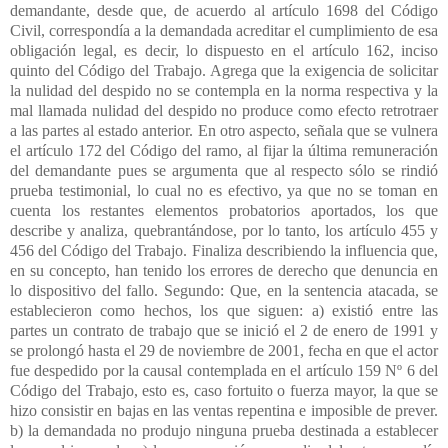
demandante, desde que, de acuerdo al artículo 1698 del Código
Civil, correspondía a la demandada acreditar el cumplimiento de esa
obligación legal, es decir, lo dispuesto en el artículo 162, inciso
quinto del Código del Trabajo. Agrega que la exigencia de solicitar
la nulidad del despido no se contempla en la norma respectiva y la
mal llamada nulidad del despido no produce como efecto retrotraer
a las partes al estado anterior. En otro aspecto, señala que se vulnera
el artículo 172 del Código del ramo, al fijar la última remuneración
del demandante pues se argumenta que al respecto sólo se rindió
prueba testimonial, lo cual no es efectivo, ya que no se toman en
cuenta los restantes elementos probatorios aportados, los que
describe y analiza, quebrantándose, por lo tanto, los artículo 455 y
456 del Código del Trabajo. Finaliza describiendo la influencia que,
en su concepto, han tenido los errores de derecho que denuncia en
lo dispositivo del fallo. Segundo: Que, en la sentencia atacada, se
establecieron como hechos, los que siguen: a) existió entre las
partes un contrato de trabajo que se inició el 2 de enero de 1991 y
se prolongó hasta el 29 de noviembre de 2001, fecha en que el actor
fue despedido por la causal contemplada en el artículo 159 Nº 6 del
Código del Trabajo, esto es, caso fortuito o fuerza mayor, la que se
hizo consistir en bajas en las ventas repentina e imposible de prever.
b) la demandada no produjo ninguna prueba destinada a establecer