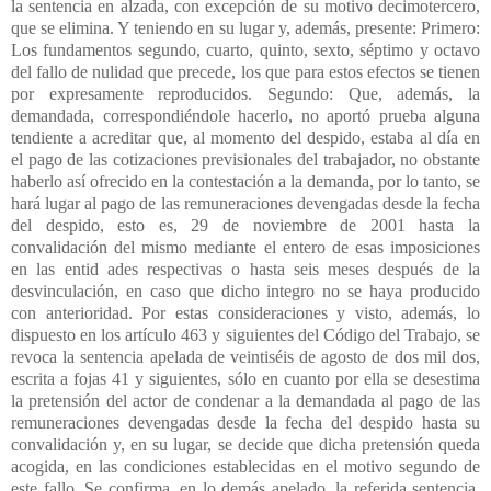
la sentencia en alzada, con excepción de su motivo decimotercero,
que se elimina. Y teniendo en su lugar y, además, presente: Primero:
Los fundamentos segundo, cuarto, quinto, sexto, séptimo y octavo
del fallo de nulidad que precede, los que para estos efectos se tienen
por expresamente reproducidos. Segundo: Que, además, la
demandada, correspondiéndole hacerlo, no aportó prueba alguna
tendiente a acreditar que, al momento del despido, estaba al día en
el pago de las cotizaciones previsionales del trabajador, no obstante
haberlo así ofrecido en la contestación a la demanda, por lo tanto, se
hará lugar al pago de las remuneraciones devengadas desde la fecha
del despido, esto es, 29 de noviembre de 2001 hasta la
convalidación del mismo mediante el entero de esas imposiciones
en las entid ades respectivas o hasta seis meses después de la
desvinculación, en caso que dicho integro no se haya producido
con anterioridad. Por estas consideraciones y visto, además, lo
dispuesto en los artículo 463 y siguientes del Código del Trabajo, se
revoca la sentencia apelada de veintiséis de agosto de dos mil dos,
escrita a fojas 41 y siguientes, sólo en cuanto por ella se desestima
la pretensión del actor de condenar a la demandada al pago de las
remuneraciones devengadas desde la fecha del despido hasta su
convalidación y, en su lugar, se decide que dicha pretensión queda
acogida, en las condiciones establecidas en el motivo segundo de
este fallo. Se confirma, en lo demás apelado, la referida sentencia.