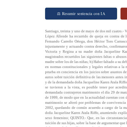
⚖ Resumir sentencia con IA
Santiago, treinta y uno de mayo de dos mil cuatro.- VISTOS Y TENIENDO UNICAMENTE PRESENTE: PRIMERO.- Que don Jaime López Allende ha recurrido de queja en contra de los Ministros y la Fiscal Judicial de la Corte de Apelaciones de Temuco don Fernando Carreño Ortega, don Héctor Toro Carrasco y doña Tatiana Román Beltramin, por estimar que procediendo arbitraria e injustamente y actuando contra derecho, confirmaron la sentencia de primera instancia que otorgó la tuición de sus hijas Matilde, Victoria y Regina a su madre doña Jacqueline Karen Atala Riffo; SEGUNDO.- Que en el escrito respectivo se imputan a los magistrados recurridos las siguientes faltas o abusos graves, que fundamentan el recurso: a) Haber privilegiado los derechos de la madre sobre los de las niñas; b) Haber faltado a su deber legal de proteger la vulnerabilidad de las menores, contrariando lo ordenado en normas constitucionales y legales relativas a la materia; c) Haber transgredido los principios que regulan la apreciación de la prueba en conciencia en los juicios sobre asuntos de familia; TERCERO.- Que la resolución objetada por el recurso se dictó en los autos sobre tuición definitiva de las menores antes individualizadas, hijas matrimoniales del demandante don Jaime López Allende y de la demandada doña Jacqueline Karen Atala Riffo; CUARTO.- Que del examen de los antecedentes reunidos en dichos autos, que se tuvieron a la vista, es posible tener por acreditados los hechos que se reseñan a continuación: 1º Que el demandante y la demandada contrajeron matrimonio el día 29 de marzo de 1993 y sus hijas nacieron en agosto de 1994, enero de 1998 y diciembre de 1999, de modo que en la actualidad cuentan con diez, seis y cuatro años, respectivamente; 2º Que la vida conyugal y famil iar de matrimonio se alteró por problemas de convivencia que condujeron a la separación de hecho de los cónyuges en febrero del año 2002, quedando de común acuerdo a cargo de la madre la tuición y cuidado personal de las menores; 3º Que, con posterioridad, doña Jacqueline Karen Atala Riffo, asumiendo explícitamente su condición homosexual, llevó a vivir con sus hijas a una pareja de sexo femenino; QUINTO.- Que, en las circunstancias descritas, el padre de las menores dedujo su demanda dirigida a obtener la tuición de sus hijas, sobre la base de argumentar que la decisión adoptada por la madre siguiendo su tendencia homosexual, provoca daños en el desarrollo integral psíquico y en el ambiente social de las tres menores; que el interés de sus hijas hace necesario precaver las consecuencias perniciosas que les provocará criarse bajo el cuidado de una pareja homosexual y que, en cambio, la vida junto al actor, les brindará un ambiente en el que psicológica y emocionalmente tendrán mayores seguridades en su desarrollo personal; SEXTO.- Que para resolver sobre el recurso de queja entablado en contra de los jueces que se pronunciaron en segundo grado sobre la tuición de las menores antes individualizadas, es preciso tener en cuenta que las normas que rigen la materia se contienen básicamente en el Título IX de Libro I del Código Civil y han sido aplicadas en la sentencia que motiva el presente recurso disciplinario; SEPTIMO.- Que entre esas disposiciones, que tratan De los Derechos y Obligaciones entre los Padres y los Hijos, los incisos primeros de los artículos 224 y 225 versan sobre el cuidado personal de la crianza y educación de sus hijos, el que radican de consuno en los dos padres o únicamente en la madre, si ellos viven separados, estableciendo en ambos casos lo que se denomina un derecho-deber para los progenitores, tal como lo reconoce expresamente el artículo 236 del mismo Título al referirse a la educación de los hijos; OCTAVO.- Que, en efecto, la tuición que ellos pueden ejercer en conjunto o únicamente la madre, en caso de separación, no sólo importa el ejercicio de facultades, como las señaladas en el artículo 234 del mismo Código Civil o la de escoger el establecimiento de enseñanza para sus hi jos, que contempla el