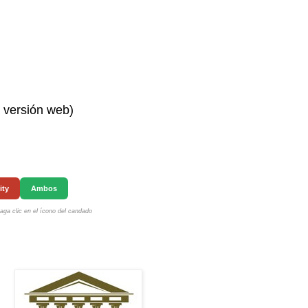
n versión web)
ity
Ambos
ga clic en el ícono del candado