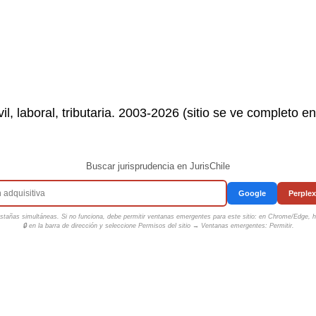
il, laboral, tributaria. 2003-2026 (sitio se ve completo e
Buscar jurisprudencia en JurisChile
Google
Perplex
tañas simultáneas. Si no funciona, debe permitir ventanas emergentes para este sitio: en Chrome/Edge, ha
🔒 en la barra de dirección y seleccione
Permisos del sitio → Ventanas emergentes: Permitir
.