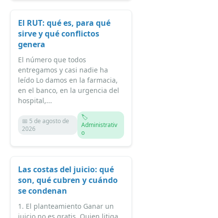
El RUT: qué es, para qué
sirve y qué conflictos
genera
El número que todos
entregamos y casi nadie ha
leído Lo damos en la farmacia,
en el banco, en la urgencia del
hospital,...
🏷️
📅 5 de agosto de
Administrativ
2026
o
Las costas del juicio: qué
son, qué cubren y cuándo
se condenan
1. El planteamiento Ganar un
juicio no es gratis. Quien litiga