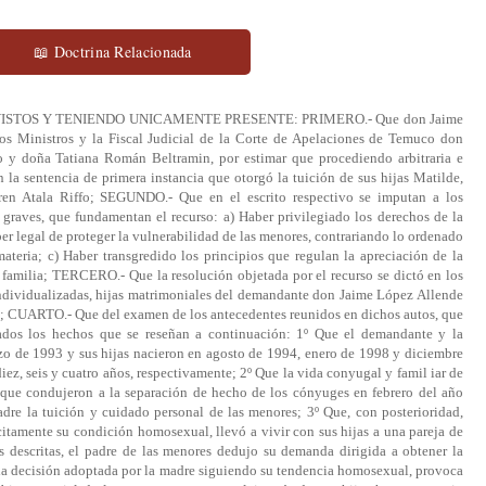
📖 Doctrina Relacionada
 inciso cuarto del Nº11º del artículo 19 de la Constitución Política, sino especialmente obligaciones y responsabilidades para quienes tienen a su cargo el cuidado personal de los hijos; NOVENO.- Que el ejercicio de las potestades y la ejecución de los deberes que comprende la tuición debe llevarse a cabo en el marco del principio básico que orienta en la materia el ordenamiento jurídico nacional y que recoge, entre otros preceptos, el inciso segundo del artículo 222 del mismo Código Civil al declarar que la preocupación fundamental de los padres es el interés superior del hijo y al que responden igualmente las disposiciones de los párrafos primeros de los artículos 3º y 9º de la Convención Internacional sobre Derechos del Niño ratificada por Chile, según las cuales en todas las medidas que le conciernan, es primordial atender al interés superior del niño sobre otras consideraciones y derechos relativos a sus progenitores y que puedan hacer necesario separarlo de los padres; DECIMO.- Que los tribunales están obligados a considerar ese principio esencial al resolver los asuntos relacionados con derechos y obligaciones de padres e hijos, tanto porque esa noción representa el espíritu general de la legislación en la materia, cuanto porque así lo manda el legislador al establecer, en el inciso segundo del artículo 242 del Código citado, que en todo caso, para adoptar sus resoluciones, el juez, atenderá como consideración primordial, el interés superior del hijo; UNDECIMO.- Que la mencionada regla del inciso primero del artículo 225 del Código Civil, que previene que en el caso de que los padres vivan separados el cuidado personal de los hijos toca a la madre, no es una norma absoluta y definitiva. El inciso segundo del mismo artículo prescribe que,no obstante, mediante escritura pública o acta extendida ante cualquier oficial del Registro Civil, subinscrita al margen de la inscripción de nacimiento del hijo dentro de los treinta días siguientes a su otorgamiento, ambos padres, actuando de común acuerdo, podrán determinar que el cuidado personal de uno o más hijos corresponda al padre y su inciso tercero dispone que en todo caso, cuando el interés del hijo lo haga indispensable, sea por maltrato, descuido u otra causa calificada, el juez podrá entregar su cuidado personal a otro de los padres; DUODECIMO.- Que, en consecuencia, el tribunal puede confiar el cuidado personal de los hijos al otro padre, haciendo cesar la tuición de quien la ejerce, si existe una causa calificada que haga indispensable adoptar la resolución, siempre teniendo en cuenta el interés del hijo; DECIMO TERCERO.- Que la situación planteada en los autos en que se ha entablado el presente recurso de queja, revela que los jueces recurridos no consideraron debidamente los efectos que ella puede acarrear en el cabal resguardo de los intereses de las hijas y cometieron falta o abuso grave tanto al aplicar las normas legales que rigen la materia, como al apreciar los antecedentes de la causa en que pronunciaron la sentencia que ha originado el recurso; DECIMO CUARTO.- Que, en ese sentido, cabe anotar que en el campo de los asuntos de familia o que afectan a menores, las decisiones que la ley comete al tribunal también son y deben ser de resorte y responsabilidad propia e indelegable de los jueces respectivos, de suerte que los informes o dictámenes de psicólogos o asistentes sociales u otros profesionales que se alleguen por las partes a la causa o que ordene el tribunal, son sólo elementos de la convicción que deben formarse personalmente los jueces, al ponderar en su conjunto los medios de prueba; DECIMO QUINTO.- Que en el juicio de tuición de las menores López Atala se hizo valer la opinión de diferentes psicólogos y asistentes sociales acerca de que la condición de homosexual de la madre no vulneraría los derechos de sus hijas, ni la privaría de ejercer sus derechos de madre, pues se trata de una personal normal desde el punto de vista psicológico y psiquiátrico. En cambio, se ha prescindido de la prueba testimonial, producida tanto en el expediente de tuición definitiva como del cuaderno de tuición provisoria, que se han tenido a la vista, respecto al deterioro experimentado por el entorno social, familiar y educacional en que se desenvuelve la existencia de las menores, desde que la madre empezó a convivir en el hogar con su pareja homosexual y a que las niñas podrían ser objeto de discriminación social derivada de este hecho, pues las v isitas de sus amigas al hogar común han disminuido y casi han cesado de un año a otro. Por su parte, el testimonio de personas cercanas a las menores, como son las empleadas de la casa, hacen referencia a juegos y actitudes de las niñas demostrativas de confusión ante la sexualidad materna que no han podido menos que percibir en la convivencia en el hogar con su nueva pareja; DECIMO SEXTO.- Que, en el mismo orden de consideraciones, no es posible desconocer que la madre de las menores de autos, al tomar la decisión de explicitar su condición homosexual, como puede hacerlo libremente toda persona en el ámbito de sus derechos personalísimos en el género sexual, sin merecer por ello reprobación o reproche jurídico alguno, ha antepuesto sus propios intereses, postergando los de sus hijas, especialmente al iniciar una convivencia con su pareja homosexual en el mismo hogar en que lleva a efecto la crianza y cuidado de sus hijas separadamente del padre de éstas; DECIMO SEPTIMO.- Que, aparte de los efectos que esa convivencia puede causar en el bienestar y desarrollo psíquico y emocional de las hijas, atendida sus edades, la eventual confusión de roles sexuales que puede producírseles por la carencia en el hogar de un padre de sexo masculino y su reemplazo por otra persona del género femenino, configura una situación de riesgo para el desarrollo integral de las menores respecto de la cual deben ser protegidas; DECIMO OCTAVO.- Que, por otro lado, fuerza es admiti