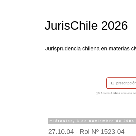
JurisChile 2026
Jurisprudencia chilena en materias civ
ⓘ El botón
Ambos
abre dos pes
miércoles, 3 de noviembre de 2004
27.10.04 - Rol Nº 1523-04