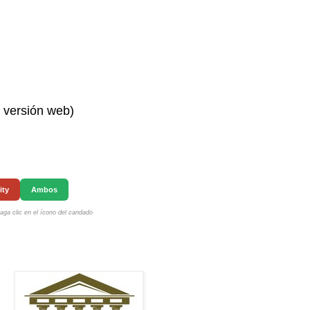
n versión web)
ity
Ambos
ga clic en el ícono del candado