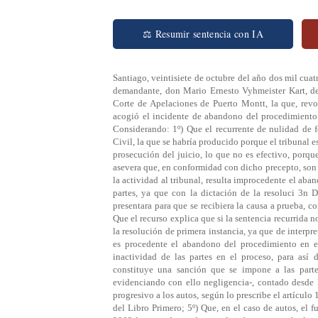
⚖ Resumir sentencia con IA
Santiago, veintisiete de octubre del año dos mil cuatro. Vistos: En estos autos rol Nº1523-04, sobre reclamación de expropiación, el demandante, don Mario Ernesto Vyhmeister Kart, dedujo recurso de casación en el fondo contra la sentencia pronunciada por la Corte de Apelaciones de Puerto Montt, la que, revocando la de primera instancia, del Tercer Juzgado Civil de la misma ciudad, acogió el incidente de abandono del procedimiento interpuesto a fs.30, con costas del recurso. Se trajeron los autos en relación. Considerando: 1º) Que el recurrente de nulidad de fondo denuncia la transgresión del artículo 152 del Código de Procedimiento Civil, la que se habría producido porque el tribunal estimó erróneamente -según cree-, que eran las partes las que habían cesado en la prosecución del juicio, lo que no es efectivo, porque la actividad procesal era de resorte exclusivo del tribunal; 2º) Que el recurso asevera que, en conformidad con dicho precepto, son las partes las que han de incurrir en inactividad procesal, ya que si corresponde la actividad al tribunal, resulta improcedente el abandono del procedimiento. En la especie, precisa, la actividad no pertenecía a las partes, ya que con la dictación de la resoluci 3n Díctese la resolución que en derecho corresponda, recaída en la petición que presentara para que se recibiera la causa a prueba, correspondía al tribunal la actividad del proceso, dictando el auto de prueba; 3º) Que el recurso explica que si la sentencia recurrida no hubiese cometido los errores de derecho expuestos, no habría resuelto revocar la resolución de primera instancia, ya que de interpretar cabalmente el artículo 152, ya aludido, tendría que haber concluido que no es procedente el abandono del procedimiento en este caso, desde el momento en que no había transcurrido el plazo legal de inactividad de las partes en el proceso, para así decretarlo; 4º) Que el abandono del procedimiento, institución jurídica que constituye una sanción que se impone a las partes que se mantengan en inactividad en un proceso por más de seis meses evidenciando con ello negligencia-, contado desde la fecha de la última resolución recaída en alguna gestión útil para dar curso progresivo a los autos, según lo prescribe el artículo 152 del Código de Procedimiento Civil, que dedica a esta materia el Título XVI del Libro Primero; 5º) Que, en el caso de autos, el fundamento de la sentencia de segundo grado consiste en que el 22 de julio de 2002 la parte demandante solicitó que se reciba la causa a prueba, a lo que el tribunal proveyó, el 23 del mismo mes, a fs.28 vta., díctese la resolución que en derecho corresponda. En dicho fallo se hace notar que el 25 de marzo de 2003 pidió la misma parte, que se dictara la resolución correspondiente, lo que se resolvió recibiendo la causa a prueba, fijando un punto y señalando día y hora para recibir la testimonial que procediere; 6º) Que la sentencia impugnada estableció como un hecho cierto que consta de autos que las partes que figuran en el juicio han cesado en su tramitación durante seis meses, contados desde la fecha de la última resolución recaída en alguna gestión útil para continuar con el procedimiento, esto es, desde el 23 de julio de 2002 hasta el 25 de julio de 2003. Esta última fecha es errónea, ciertamente, y debe entenderse que corresponde al día 25 de marzo del mismo año; 7º) Que, en tales condiciones, constituye un hecho de la causa y, por lo tanto inamovible para esta Corte Suprema, el transcurso del plazo de seis meses establecido en el artículo 152 del Código ya mencionado, necesario para que opere el instituto jurídico en cuestión, puesto que entre el 23 de julio de 2002, fecha de la resolución de fs. 28 vta., que recayó en la petición de recibir la causa a prueba formulada a fs.28 por el reclamante, y el 25 de marzo del año 2003, en que dicha parte solicitó que Se dicte la resolución correspondiente, y que se dicte la resolución correspondiente y reciba la causa a prueba, corrió un período que supera dicho término; 8º