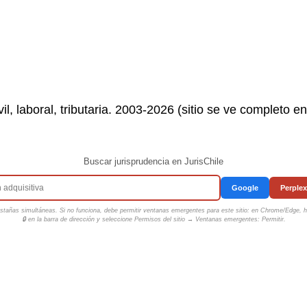
il, laboral, tributaria. 2003-2026 (sitio se ve completo e
Buscar jurisprudencia en JurisChile
Google
Perplex
tañas simultáneas. Si no funciona, debe permitir ventanas emergentes para este sitio: en Chrome/Edge, ha
🔒 en la barra de dirección y seleccione
Permisos del sitio → Ventanas emergentes: Permitir
.