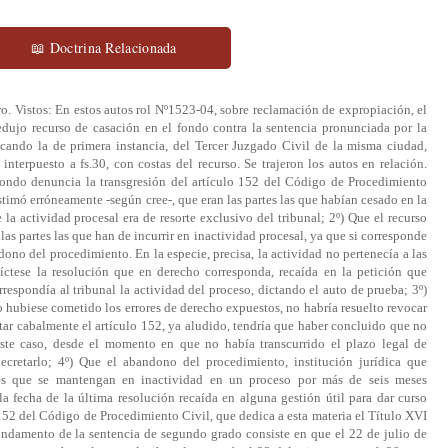
📖 Doctrina Relacionada
) Que, así, la controversia radica, en forma exclusiva, en la circunstancia de si el impulso procesal correspondía a las partes o al tribunal, postura esta última que sustenta el recurrente de casación. La decisión de tal conflicto de derecho pasa por dejar establecido y llamar la atención sobre la grave conducta funcionaria que ha implicado la dictación de la resolución de fs. 28 vta. En efecto, frente a una clara y categórica petición de recibir la causa a prueba, formulada por el reclamante, cuya providencia no podía ser otra que acceder a lo que se solicitaba, recayó una injustificable providencia, del siguiente tenor: Díctese la resolución que en derecho corresponda, esto es, se expidió una providencia meramente dilatoria, en lugar de resolver derechamente sobre lo que se pedía; 9º) Que, luego, el tribunal omitió cumplir, durante más de seis meses, lo dispuesto en la referida resolución, en orden a dictar la resolución que en derecho corresponda, omisión que ha venido a producir una situación de hecho en extremo grave, al mantener en inactividad el presente expediente por un prolongado período; 10º) Que, sin embargo de lo anterior, el propio demandante o reclamante no instó para que se remediara la anomalía hecha notar, puesto que también se mantuvo en injustificada inactividad hasta que, tan sólo el día 25 de marzo del año 2003 a fojas 29, reiteró su petición en orden a que se reciba la presente causa a prueba, lo que se encuentra pendiente, según puede leerse a fs.29 de este cuaderno lo que ahora sí fue proveído correctamente-, evidenciando de tal manera de su parte, una negligencia también notoria, que se suma a la negligencia demostrada por el tribunal a cargo de la tramitación de la causa; 11º) Que, en las condiciones anotadas, el tribunal no puede pasar por alto el hecho de la causa, sentado por los jueces del fondo, de que el término de seis meses de inactividad requerido por el artículo 152 del Código de Enjuiciamiento en lo Civil efectivamente transcurrió. Si bien es cierto que ello es consecuencia, en gran medida, como se dijo, de la desidia del tribunal, que no cumplió con su deber de proveer adecuadamente una solicitud de una de las partes, pronunciando una resolución meramente dilatoria, cuya orden tampoco llevó a efecto, también traduce una negligencia de la propia parte demandante, que no instó para que se pusiera término a tal situación, omisión en que se mantuvo por un extenso período, superior al requerido por dicho precepto, circunstancia que no tiene excusa; 12º) Que, en este evento, la conclusión inevitable es que en la causa no se ha transgredido el aludido artículo 152, porque las exigencias que éste contiene se cumplieron en el presente caso, mediando una negligencia compartida por el tribunal y por la parte demandante. Esto significa, en concepto de esta Corte, que dicha parte no puede justificar su propia negligencia, basada en la inactividad en que se mantuvo por el período antes consignado, atribuyendo la responsabilidad al tribunal a cargo del proceso, sobre la base de sostener que el impulso procesal correspondía al ente jurisdiccional simplemente porque, si bien es cierto que el tribunal incurrió en la omisión que se destacó, el demandante debió poner remedio oportuno a la misma, instando por la prosecución del juicio, lo que no hizo; 13º) Que, por lo tanto, en tales perspectivas, el demandante siempre estuvo sujeto a la carga de instar por la prosecución del juicio, muy principalmente en el actual caso, frente a la negligencia notoria del tribunal, manifestada primero en la circunstancia de proveer inadecuadamente una petición de una de las parte, y no cumplir con el decreto pronunciado, en orden a dictar la resolución que fuere pertinente en derecho; 14º) Que, en armonía con lo expuesto y concluido, el recurso de nulidad de fondo no puede prosperar y debe ser desestimado. En conformidad, asimismo, con lo que disponen los artículos 764, 767 y 805 del Código de Procedimiento Civil, se declara que se rechaza el recurso de casación en el fondo interpuesto en lo principal de la presentación de fs.54, contra la sentencia de quince de marzo último, escrita a fs.52. Acordada contra el voto de la Ministra Srta. Morales y del Ministro Sr. Oyarzún, quienes estuvieron por acoger el aludido recurso, anular la sentencia recurrida y dictar el fallo de reemplazo pertinente, confirmando el de primera instancia, que desechó la petición de abandono de procedimiento. Ello, porque en las condiciones anteriormente expuestas, correspondía y era de cargo absoluto del tribunal el impulso procesal, luego de dictarse la ya referida e injustificada resolución de fs.28 vta., que en lugar de pronunciarse derechamente sobre la petición de recibir a prueba la causa, ordenó dictar la resolución que en derecho corresponda, que no era otra que la indicada, esto es, abrir término probatorio, que fue precisamente lo pedido a fs.28 y que motivó tan anómala decisión. Frente a tal situación de hecho, no puede seguirse para la parte demandante el perjuicio de tener que soportar la sanción de abandono del procedimiento decretado. Se observa severamente al juez que dictó la aludida resolución de veintitrés de julio del año dos mil dos la anomalía en que incurrió, al no decidir lo que correspondía, de acuerdo al mérito del proceso, respecto de una presentación que no admitía otra resolución que no fuera acceder a lo pedido, en conformidad con lo que perentoriamente dispone el artículo 318 del Código de Procedimiento Civil. La Corte de Apelaciones notificará esta observación al respectivo magistrado, previa su identificación, ya que ella no consta de autos, y la anotara en la hoja de vida correspondiente. Regístrese y devuélvase, con sus agregados. Redacción a cargo del Ministro Sr. Yurac. Rol Nº1523-2004. Pronunciado por la Tercera Sala, integrada por los Ministros Sr. Domingo Yurac; Sr. Humberto Espejo y Srta. María Antonia Morales y Sr. Adalis Oyarzún; y e