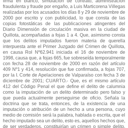
firma en blanco, simulación de contrato, administración
fraudulenta y fraude por engaño, a Luis Marticorena Villegas
realizadas por los acusados los días 8 y 29 de noviembre de
2000 por escrito y con publicidad, lo que consta de las
copias fotostáticas de las publicaciones atingentes del
Diario Dimensión de circulación masiva en la ciudad de
Quillota, acompañadas a fojas 1 a 4. Que, asimismo consta
que los delitos imputados fueron materia de querella
interpuesta ante el Primer Juzgado del Crimen de Quillota,
en causa Rol Nº62.941 iniciada el 16 de noviembre de
1998, causa que, a fojas 665, fue sobreseída temporalmente
con fecha 28 de noviembre de 2000 en razón del artículo
409 Nº1 y 414, resolución que fue confirmada, a fojas 707,
por la I. Corte de Apelaciones de Valparaíso con fecha 3 de
diciembre de 2001; CUARTO.- Que, es el mismo artículo
412 del Código Penal el que define el delito de calumnia
como la imputación de un delito determinado pero falso y
que pueda actualmente perseguirse de oficio. Señala la
doctrina que se trata, entonces, de la existencia de una
imputación o atribución de un hecho a una persona, cuyo
medio de comisión será la palabra, hablada o escrita, que el
hecho imputado sea un delito, esto es, aquellos hechos que,
de ser verdaderos, constituirían un crimen o simple delito,