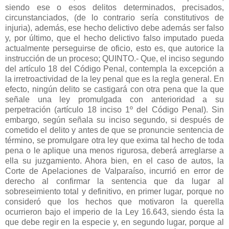
siendo ese o esos delitos determinados, precisados,
circunstanciados, (de lo contrario sería constitutivos de
injuria), además, ese hecho delictivo debe además ser falso
y, por último, que el hecho delictivo falso imputado pueda
actualmente perseguirse de oficio, esto es, que autorice la
instrucción de un proceso; QUINTO.- Que, el inciso segundo
del artículo 18 del Código Penal, contempla la excepción a
la irretroactividad de la ley penal que es la regla general. En
efecto, ningún delito se castigará con otra pena que la que
señale una ley promulgada con anterioridad a su
perpetración (artículo 18 inciso 1º del Código Penal). Sin
embargo, según señala su inciso segundo, si después de
cometido el delito y antes de que se pronuncie sentencia de
término, se promulgare otra ley que exima tal hecho de toda
pena o le aplique una menos rigurosa, deberá arreglarse a
ella su juzgamiento. Ahora bien, en el caso de autos, la
Corte de Apelaciones de Valparaíso, incurrió en error de
derecho al confirmar la sentencia que da lugar al
sobreseimiento total y definitivo, en primer lugar, porque no
consideró que los hechos que motivaron la querella
ocurrieron bajo el imperio de la Ley 16.643, siendo ésta la
que debe regir en la especie y, en segundo lugar, porque al