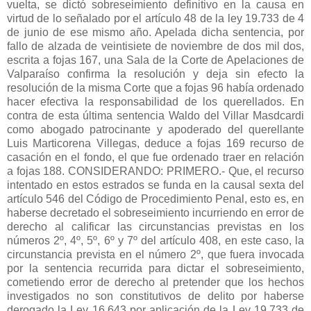
vuelta, se dictó sobreseimiento definitivo en la causa en
virtud de lo señalado por el artículo 48 de la ley 19.733 de 4
de junio de ese mismo año. Apelada dicha sentencia, por
fallo de alzada de veintisiete de noviembre de dos mil dos,
escrita a fojas 167, una Sala de la Corte de Apelaciones de
Valparaíso confirma la resolución y deja sin efecto la
resolución de la misma Corte que a fojas 96 había ordenado
hacer efectiva la responsabilidad de los querellados. En
contra de esta última sentencia Waldo del Villar Masdcardi
como abogado patrocinante y apoderado del querellante
Luis Marticorena Villegas, deduce a fojas 169 recurso de
casación en el fondo, el que fue ordenado traer en relación
a fojas 188. CONSIDERANDO: PRIMERO.- Que, el recurso
intentado en estos estrados se funda en la causal sexta del
artículo 546 del Código de Procedimiento Penal, esto es, en
haberse decretado el sobreseimiento incurriendo en error de
derecho al calificar las circunstancias previstas en los
números 2º, 4º, 5º, 6º y 7º del artículo 408, en este caso, la
circunstancia prevista en el número 2º, que fuera invocada
por la sentencia recurrida para dictar el sobreseimiento,
cometiendo error de derecho al pretender que los hechos
investigados no son constitutivos de delito por haberse
derogado la Ley 16.643 por aplicación de la Ley 19.733 de