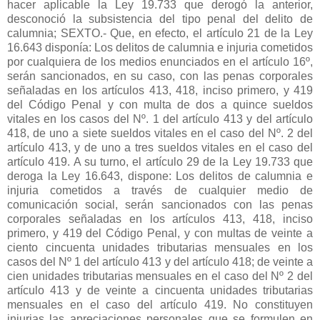
hacer aplicable la Ley 19.733 que derogó la anterior,
desconoció la subsistencia del tipo penal del delito de
calumnia; SEXTO.- Que, en efecto, el artículo 21 de la Ley
16.643 disponía: Los delitos de calumnia e injuria cometidos
por cualquiera de los medios enunciados en el artículo 16º,
serán sancionados, en su caso, con las penas corporales
señaladas en los artículos 413, 418, inciso primero, y 419
del Código Penal y con multa de dos a quince sueldos
vitales en los casos del Nº. 1 del artículo 413 y del artículo
418, de uno a siete sueldos vitales en el caso del Nº. 2 del
artículo 413, y de uno a tres sueldos vitales en el caso del
artículo 419. A su turno, el artículo 29 de la Ley 19.733 que
deroga la Ley 16.643, dispone: Los delitos de calumnia e
injuria cometidos a través de cualquier medio de
comunicación social, serán sancionados con las penas
corporales señaladas en los artículos 413, 418, inciso
primero, y 419 del Código Penal, y con multas de veinte a
ciento cincuenta unidades tributarias mensuales en los
casos del Nº 1 del artículo 413 y del artículo 418; de veinte a
cien unidades tributarias mensuales en el caso del Nº 2 del
artículo 413 y de veinte a cincuenta unidades tributarias
mensuales en el caso del artículo 419. No constituyen
injurias las apreciaciones personales que se formulen en