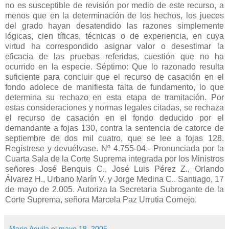
no es susceptible de revisión por medio de este recurso, a
menos que en la determinación de los hechos, los jueces
del grado hayan desatendido las razones simplemente
lógicas, cien tíficas, técnicas o de experiencia, en cuya
virtud ha correspondido asignar valor o desestimar la
eficacia de las pruebas referidas, cuestión que no ha
ocurrido en la especie. Séptimo: Que lo razonado resulta
suficiente para concluir que el recurso de casación en el
fondo adolece de manifiesta falta de fundamento, lo que
determina su rechazo en esta etapa de tramitación. Por
estas consideraciones y normas legales citadas, se rechaza
el recurso de casación en el fondo deducido por el
demandante a fojas 130, contra la sentencia de catorce de
septiembre de dos mil cuatro, que se lee a fojas 128.
Regístrese y devuélvase. Nº 4.755-04.- Pronunciada por la
Cuarta Sala de la Corte Suprema integrada por los Ministros
señores José Benquis C., José Luis Pérez Z., Orlando
Álvarez H., Urbano Marín V. y Jorge Medina C.. Santiago, 17
de mayo de 2.005. Autoriza la Secretaria Subrogante de la
Corte Suprema, señora Marcela Paz Urrutia Cornejo.
Mario Aguila
el
mayo 18, 2005