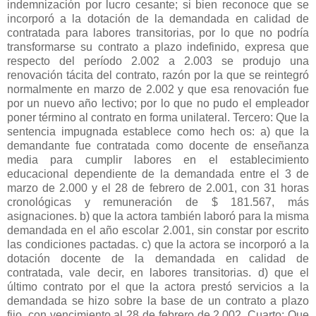
indemnización por lucro cesante; si bien reconoce que se
incorporó a la dotación de la demandada en calidad de
contratada para labores transitorias, por lo que no podría
transformarse su contrato a plazo indefinido, expresa que
respecto del período 2.002 a 2.003 se produjo una
renovación tácita del contrato, razón por la que se reintegró
normalmente en marzo de 2.002 y que esa renovación fue
por un nuevo año lectivo; por lo que no pudo el empleador
poner término al contrato en forma unilateral. Tercero: Que la
sentencia impugnada establece como hech os: a) que la
demandante fue contratada como docente de enseñanza
media para cumplir labores en el establecimiento
educacional dependiente de la demandada entre el 3 de
marzo de 2.000 y el 28 de febrero de 2.001, con 31 horas
cronológicas y remuneración de $ 181.567, más
asignaciones. b) que la actora también laboró para la misma
demandada en el año escolar 2.001, sin constar por escrito
las condiciones pactadas. c) que la actora se incorporó a la
dotación docente de la demandada en calidad de
contratada, vale decir, en labores transitorias. d) que el
último contrato por el que la actora prestó servicios a la
demandada se hizo sobre la base de un contrato a plazo
fijo, con vencimiento al 28 de febrero de 2.002. Cuarto: Que