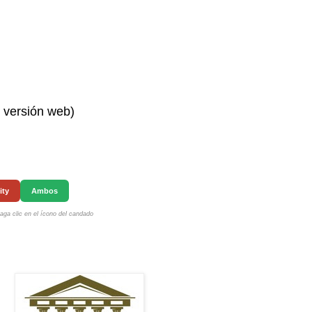
n versión web)
ity
Ambos
ga clic en el ícono del candado