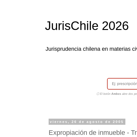
JurisChile 2026
Jurisprudencia chilena en materias civ
ⓘ El botón
Ambos
abre dos pes
viernes, 26 de agosto de 2005
Expropiación de inmueble - T