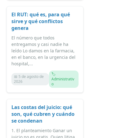
El RUT: qué es, para qué
sirve y qué conflictos
genera
El número que todos
entregamos y casi nadie ha
leído Lo damos en la farmacia,
en el banco, en la urgencia del
hospital,...
🏷️
📅 5 de agosto de
Administrativ
2026
o
Las costas del juicio: qué
son, qué cubren y cuándo
se condenan
1. El planteamiento Ganar un
juicio no es gratis. Quien litiga