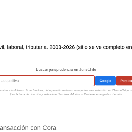
il, laboral, tributaria. 2003-2026 (sitio se ve completo e
Buscar jurisprudencia en JurisChile
Google
Perplex
tañas simultáneas. Si no funciona, debe permitir ventanas emergentes para este sitio: en Chrome/Edge, ha
🔒 en la barra de dirección y seleccione
Permisos del sitio → Ventanas emergentes: Permitir
.
ransacción con Cora