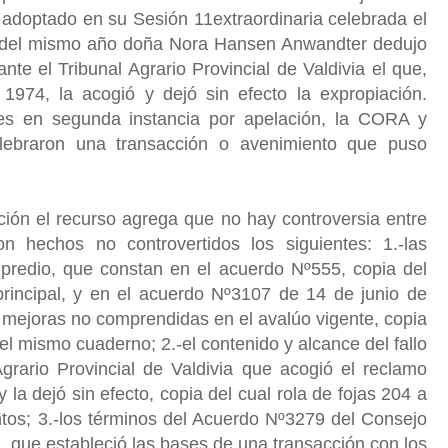
 adoptado en su Sesión 11extraordinaria celebrada el
o del mismo año doña Nora Hansen Anwandter dedujo
nte el Tribunal Agrario Provincial de Valdivia el que,
974, la acogió y dejó sin efecto la expropiación.
es en segunda instancia por apelación, la CORA y
ebraron una transacción o avenimiento que puso
ión el recurso agrega que no hay controversia entre
on hechos no controvertidos los siguientes: 1.-las
 predio, que constan en el acuerdo Nº555, copia del
principal, y en el acuerdo Nº3107 de 14 de junio de
 mejoras no comprendidas en el avalúo vigente, copia
del mismo cuaderno; 2.-el contenido y alcance del fallo
Agrario Provincial de Valdivia que acogió el reclamo
 la dejó sin efecto, copia del cual rola de fojas 204 a
tos; 3.-los términos del Acuerdo Nº3279 del Consejo
 que estableció las bases de una transacción con los