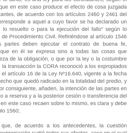
 que en este caso produce el efecto de cosa juzgada
atantes, de acuerdo con los artículos 2460 y 2461 del
orresponde a aquel a cuyo favor se ha declarado un
 lo resuelto o para la ejecución del fallo" según lo
 de Procedimiento Civil. Refiriéndose al artículo 1546
s partes deben ejecutar el contrato de buena fe,
 que en él se expresa sino a todas las cosas que
za de la obligación, o que por la ley o la costumbre
e la transacción la CORA reconoció a los expropiados
 el artículo 16 de la Ley Nº16.640, vigente a la fecha
echo que quedó radicado en la totalidad del predio, y
or consiguiente, añaden, la intención de las partes en
 a reserva y a la posterior cesión o transferencia del
 en este caso recaen sobre lo mismo, es clara y debe
ulo 1560;
 que, de acuerdo a los antecedentes, la cuestión
 expropiación surtió todos sus efectos, caso en el cual