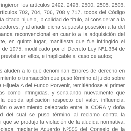
ringieron los artículos 2492, 2498, 2500, 2505, 2506,
rtículos 702, 704, 706, 708 y 717, todos del Código
 la citada hijuela, la calidad de título, al considerar a la
dores, y al añadir dicha supuesta posesión a la del
anda reconvencional en cuanto a la adquisición del
e, en quinto lugar, manifiesta que fue infringido el
3 de 1975, modificado por el Decreto Ley Nº1.364 de
 prevista en ellos, e inaplicable al caso de autos;
tes aluden a lo que denominan Errores de derecho en
nimiento o transacción que puso término al juicio sobre
a Hijuela A del Fundo Porvenir, remitiéndose al primer
das como infringidas, y señalando nuevamente que
a debida aplicación respecto del valor, influencia,
ción o avenimiento celebrado entre la CORA y doña
d del cual se puso término al reclamo contra la
n que se produjo la violación de la aludida normativa,
ropiada mediante Acuerdo Nº555 del Consejo de la