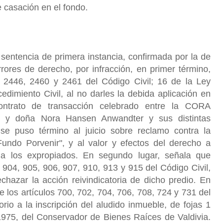
e casación en el fondo.
sentencia de primera instancia, confirmada por la de
ores de derecho, por infracción, en primer término,
, 2446, 2460 y 2461 del Código Civil; 16 de la Ley
dimiento Civil, al no darles la debida aplicación en
ontrato de transacción celebrado entre la CORA
) y doña Nora Hansen Anwandter y sus distintas
l se puso término al juicio sobre reclamo contra la
Fundo Porvenir", y al valor y efectos del derecho a
a los expropiados. En segundo lugar, señala que
5, 904, 905, 906, 907, 910, 913 y 915 del Código Civil,
echazar la acción reivindicatoria de dicho predio. En
de los artículos 700, 702, 704, 706, 708, 724 y 731 del
sorio a la inscripción del aludido inmueble, de fojas 1
1975, del Conservador de Bienes Raíces de Valdivia.