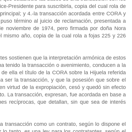
ce-Presidente para suscribirla, copia del cual rola de
principal; y
4.-la transacción acordada entre CORA y
so término al juicio de reclamación, presentada a
 de noviembre de 1974, pero firmada por doña Nora
l mismo año, copia de la cual rola a fojas 225 y 226
tes sostienen que la interpretación armónica de estos
 ha tenido la transacción o avenimiento, conducen a la
 de ella el título de la CORA sobre la Hijuela referida
a ser la transacción, y que la posesión que sobre el
n virtud de la expropiación, cesó y quedó sin efecto
o. La transacción, expresan, fue acordada en base a
nes recíprocas, que detallan, sin que sea de interés
la transacción como un contrato, según lo dispone el
r lo tanto, es una ley para los contratantes, según el