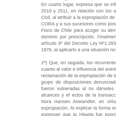
En cuarto lugar, expresa que se inf
2510 y 2511, en relación con los a
Civil, al atribuir a la expropiación de
CORA y a sus sucesores como posee
Fisco de Chile para acoger su dem
dominio por prescripción. Finalment
artículo 3º del Decreto Ley Nº1.28
1976, al aplicarlo a una situación no
2º) Que, en seguida, los recurren
cuanto al valor e influencia del ave
reclamación de la expropiación de l
grupo de disposiciones denuncia
fueron vulneradas al no dárseles l
alcances y ef ectos de la transac
Nora Hansen Anwandter, en virtu
expropiación. Al explicar la forma e
expresan que la Hijuela fue exp