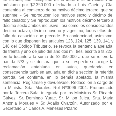
préstamo por $2.350.000 efectuado a Luis Gaete y Cía.
contenida al comienzo de su motivo décimo tercero, que se
suprime; - Se reproducen los motivos sexto y décimo del
fallo casado; y Se reproducen los motivos décimo tercero a
décimo sexto ambos inclusive-, así como los considerandos
décimo octavo, décimo noveno y vigésimo, todos ellos del
fallo de casación que precede. En conformidad, asimismo,
con lo que disponen los artículos 123, 124, 125, 139, 141 y
148 del Código Tributario, se revoca la sentencia apelada,
de treinta y uno de julio del año dos mil tres, escrita a fs.222,
en lo tocante a la suma de $2.350.000 a que se refiere la
partida Nº3 y se declara que a su respecto se acoge la
reclamación entablada en autos, quedando en
consecuencia también anulada en dicha sección la referida
partida. Se confirma, en lo demás apelado, la misma
sentencia. Regístrese y devuélvase. Redacc ión a cargo de
la Ministra Srta. Morales. Rol Nº3096-2004. Pronunciado
por la Tercera Sala, integrada por los Ministros Sr. Ricardo
Gálvez, Sr. Domingo Yurac, Sr. Milton Juica, Srta. María
Antonia Morales y Sr. Adalis Oyarzún. Autorizado por el
Secretario Sr. Carlos A. Meneses Pizarro.