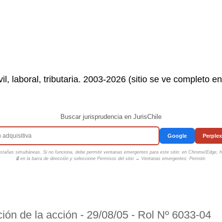
il, laboral, tributaria. 2003-2026 (sitio se ve completo e
Buscar jurisprudencia en JurisChile
Google
Perplex
tañas simultáneas. Si no funciona, debe permitir ventanas emergentes para este sitio: en Chrome/Edge, ha
🔒 en la barra de dirección y seleccione
Permisos del sitio → Ventanas emergentes: Permitir
.
pción de la acción - 29/08/05 - Rol Nº 6033-04