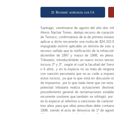
⚖ Resumir sentencia con IA
Santiago, veintinueve de agosto del año dos mil cinco. Vistos: En esta causa rol Nº6033-04 el contribuyente, don Juan Alexis Nachar Torres, dedujo recurso de casación en el fondo contra la sentencia pronunciada por la Corte de Apelaciones de Temuco, confirmatoria de la de primera instancia, del tribunal tributario de la misma ciudad, mediante la cual se dispuso aplicar a dicho recurrente una multa de $24.310.000, correspondientes al 260% del monto de los tributos evadidos. El fallo impugnado estimó aplicable un término de seis años para el caso de las infracciones de autos. Considerando: 1º) Que el recurso señala que la notificación de la infracción sancionada con multa involucra a hechos ocurridos entre los meses de diciembre de 1997 y marzo de 1998, en plena vigencia de la Ley Nº19.506, que modificó el artículo 200 del Código Tributario, introduciéndole un nuevo inciso tercero, y un nuevo inciso final. Agrega que se infringió el aludido artículo 200, incisos 2º y 3º, según el cual la facultad del Servicio para fiscalizar los impuestos, liquidarlos, revisarlos o girarlos, es de 3 o 6 años, y en la especie no se trata de ninguna de estas situaciones, sino de la notificación de una infracción tributaria con sanción pecuniaria que no ac cede a impuestos adeudados; 2º) Que el recurso añade que yerra el tribunal al invocar estos incisos, ya que lo que está en discusión no son actuaciones del Servicio originadas en la liquidación, revisión o giro de impuestos, por lo que nada tiene que ver esta norma en la actual situación, aplicable cuando el Servicio en virtud de su potestad tributaria realiza actuaciones destinadas a determinar impuestos y cuya impugnación queda sometida al procedimiento general de reclamaciones establecido en los artículos 123 y siguientes del Código del ramo; 3º) Que el recurrente sostiene que también se infringió, por omisión, la norma del inciso final del artículo 200, ya que es la aplicable en la especie al referirse a sanciones de carácter pecuniario que no acceden al pago de un impuesto, y a que el término de tres años para que ellas prescriban debe contarse desde la fecha en que se cometió la infracción, en este caso, marzo de 1998, siendo el acta de denuncia de 1º de agosto de 2001, la actuación del Servicio queda fuera del plazo máximo legal. Afirma que la prescripción de tres años a que alude el inciso final mencionado comprende las sanciones pecuniarias derivadas de infracciones de competencia del Director Regional, y no de aquellas derivadas u originadas en los casos de sanciones que acceden a los impuestos adeudados. La multa contemplada en el artículo 97 Nº4 del Código Tributario no tiene ninguna relación derivada de los impuestos declarados maliciosamente; 4º) Que el recurso manifiesta que también se vulneró el artículo 97 Nº4 del Código de la especialidad en lo concerniente al cálculo de la multa aplicada, pues la cantidad fijada no se adecua a la presunta evasión de impuestos, según da cuenta la propia resolución de primer grado, de fs.19 a 23; 5º) Que, finalmente, el recurrente explica la forma como las infracciones denunciadas influyeron sustancialmente en lo dispositivo de la sentencia, y señala que de no haberse producido se habría tenido que concluir que, atento a la naturaleza de la infracción del artículo 97 Nº4 del Código Tributario, tiene la categoría de falta que no accede al pago o a un impuesto adeudado, y que la acción prescribe en tres años, contados desde que se cometió la infracción, estando prescrita la actuación y sanción descrita en la ley. Así, en vez de confirmar la sentencia apelada, debió revocarla en virtud de lo dispuesto en los incisos 2º, 3º y final del artículo 200 del mismo Código. Finalmente, de aplicarse correctamente el artículo 97 Nº4, inciso segundo del Código Tributario, se habría tenido que concluir que de acuerdo a la naturaleza de la infracción, falta-multa, en la determinación del cálculo debió aplicarse una muy inferior; 6º) Que en la especie se formuló el acta de denuncia de fs.1, contra d