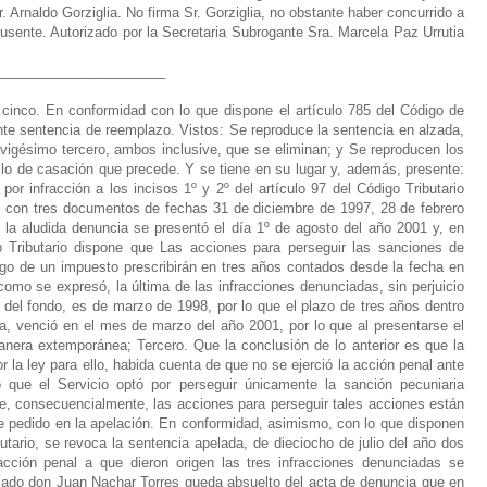
______________________
 cinco. En conformidad con lo que dispone el artículo 785 del Código de
ente sentencia de reemplazo. Vistos: Se reproduce la sentencia en alzada,
igésimo tercero, ambos inclusive, que se eliminan; y Se reproducen los
lo de casación que precede. Y se tiene en su lugar y, además, presente:
or infracción a los incisos 1º y 2º del artículo 97 del Código Tributario
n con tres documentos de fechas 31 de diciembre de 1997, 28 de febrero
a aludida denuncia se presentó el día 1º de agosto del año 2001 y, en
igo Tributario dispone que Las acciones para perseguir las sanciones de
ago de un impuesto prescribirán en tres años contados desde la fecha en
como se expresó, la última de las infracciones denunciadas, sin perjuicio
 del fondo, es de marzo de 1998, por lo que el plazo de tres años dentro
a, venció en el mes de marzo del año 2001, por lo que al presentarse el
anera extemporánea; Tercero. Que la conclusión de lo anterior es que la
r la ley para ello, habida cuenta de que no se ejerció la acción penal ante
no que el Servicio optó por perseguir únicamente la sanción pecuniaria
ue, consecuencialmente, las acciones para perseguir tales acciones están
e pedido en la apelación. En conformidad, asimismo, con lo que disponen
utario, se revoca la sentencia apelada, de dieciocho de julio del año dos
 acción penal a que dieron origen las tres infracciones denunciadas se
nciado don Juan Nachar Torres queda absuelto del acta de denuncia que en