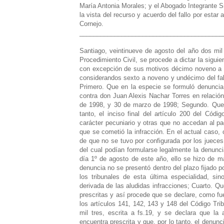
_________________________________________
Santiago, veintinueve de agosto del año dos mil
Procedimiento Civil, se procede a dictar la sigui
con excepción de sus motivos décimo noveno a v
considerandos sexto a noveno y undécimo del fal
Primero. Que en la especie se formuló denuncia p
contra don Juan Alexis Nachar Torres en relació
de 1998, y 30 de marzo de 1998; Segundo. Que l
tanto, el inciso final del artículo 200 del Cód
carácter pecuniario y otras que no accedan al p
que se cometió la infracción. En el actual caso, 
de que no se tuvo por configurada por los jueces
del cual podían formularse legalmente la denunci
día 1º de agosto de este año, ello se hizo de m
denuncia no se presentó dentro del plazo fijado po
los tribunales de esta última especialidad, si
derivada de las aludidas infracciones; Cuarto. Q
prescritas y así procede que se declare, como fu
los artículos 141, 142, 143 y 148 del Código Trib
mil tres, escrita a fs.19, y se declara que la
encuentra prescrita y que, por lo tanto, el denu