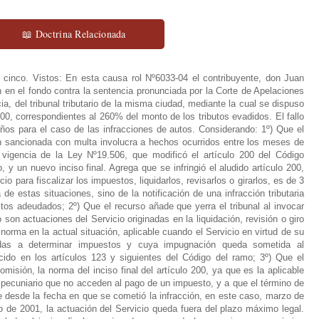
📖 Doctrina Relacionada
on Juan Alexis Nachar Torres, luego de que en la investigación administrativa practicada se detectó el uso y registro de facturas falsas o no fidedignas como sustentatorias del crédito fiscal del Impuesto al Valor Agregado, contenido en el D.L. Nº825. Se trata de facturas a nombre de don Luis Artidoro Cancino Ferreira de fecha 31 de diciembre de 1997; de don Alejandro Washington Garrido Ibáñez, de 28 de febrero de 1998, y de don Sergio Ricardo León Aedo, de 30 de marzo de 1998. El acta de denuncia tiene fecha 1º de agosto del año 2001, y se tuvieron por perpetradas las infracciones a que se refieren los incisos 1º y 2º del Nº4 del artículo 97 del Código Tributario; 7º) Que el contribuyente alegó la prescripción en el escrito de apelación presentado contra la sentencia de primer grado, no habiendo formulado defensas previamente. En la materia está establecido que se trata del ejercicio de una acción para perseguir una sanción de carácter pecuniario que no accede al pago de un impuesto, y que se estimó del caso no perseguir la responsabilidad penal que deriva de las infracciones ya mecionadas; 8º) Que, efectivamente, tal como lo sostiene el recurso, el actual inciso final del artículo 200 del Código Tributario establece que Las acciones para perseguir las sanciones de carácter pecuniario y otras que no accedan al pago de un impuesto prescribirán en tres años contados desde la fecha en que se cometió la infracción, cual es el escenario de autos; 9º) Que el fallo de primer grado, confirmado por el de segundo, dio por acreditadas las infracciones de los incisos 1º y 2º del artículo 97 del Código Tributario por cuanto el reclamante incrementó maliciosamente el monto de los cré ditos fiscales del Impuesto al Valor Agregado que tenía derecho a hacer valer en los períodos tributarios de diciembre 1997 y febrero 1998, rebajando su carga tributaria por concepto de Impuesto al Valor Agregado e Impuesto a la Renta. En el motivo quinto del fallo se consigna que cabe a este Tribunal concluir la falsedad de los documentos presuntamente emitidos por Luis Cancino Ferreira y Alejandro Garrido Ibáñez, y luego se dice que las operaciones respectivas no son reales ni efectivas. Sin embargo, respecto del documento emitido por Sergio León Aedo, expresa el fallo que se puede establecer que los antecedentes expuestos por el organismo fiscalizador no son determinantes para atribuirle la calificación de falso y no fidedigno, toda vez que de los antecedentes autos.... Por lo tanto, este documento y la respectiva operación quedó fuera del debate, el que se limita a los otros dos instrumentos, esto es, los de fechas 31 de diciembre de 1997 y de 28 de febrero de 1998; 10º) Que el fallo impugnado desechó la prescripción solicitada, argumentando que la ley Nº19.506, que modificó el artículo 200 del Código Tributario, estableció que la sanción del Servicio para perseguir las sanciones pecuniarias que accedan a los impuestos adeudados será de 6 años, en el caso de los impuestos sujetos a declaración, cuando ésta no se hubiere presentado o la presentada fuere maliciosamente falsa, por lo que encontrándose en esta situación los hechos denunciados por el Servicio, no procede acoger la prescripción alegada por el reclamante; 11º) Que, de esta manera, el fallo de segundo grado aplicó erróneamente la ley, bajo la equivocada apreciación de tratarse de una acción para perseguir sanciones pecuniarias que acceden a impuestos adeudados, en circunstancias de que se trata precisamente de sanciones que no acceden a impuestos adeudados sino que derivan de la perpetración de infracciones de naturaleza tributaria, esto es, constituyen sanciones propiamente tales, de suerte que no resulta posible aplicar el inciso 3º del artículo 200, sino su inciso final; 12º) Que, así, al resolver de la forma que se ha reprochado, la sentencia impugnada infringió doblemente el artículo 200 del Código del ramo, al aplicar uno de sus incisos , que es claramente inaplicable, y dejando de aplicar el otro el final- que sí debió utilizar, por ser el que resuelve el problema de la prescripción alegada. Dicho yerro tuvo influencia sustancial en lo dispositivo de la sentencia porque merced a él se desechó la prescripción invocada, la que debió ser acogida. Por lo tanto, el error autoriza a este tribunal para casar la sentencia impugnada. En conformidad, asimismo, con lo que disponen los artículos 764, 767, 785 y 805 del Código de Procedimiento Civil, se declara que se acoge el recurso de casación en el fondo entablado en lo principal de la presentación de fs.45, contra la sentencia de diecisiete de noviembre del año dos mil cuatro, escrita a fs.42, la que por consiguiente es nula, y se la reemplaza por la que se dicta a continuación. Acordada contra el voto del Ministro Señor Juica, quien estuvo por rechazar el recurso en estudio. Tiene presente el disidente, las siguientes consideraciones: Primero: Que son hechos establecidos en la sentencia de primer grado, confirmada por la de segunda instancia, los siguientes: a) Que en una investigación efectuada por el Departamento respectivo del Servicio de Impuestos Internos se comprobó que la contribuyente denunciada, registraba en sus libros facturas falsas o no fidedignas, con las irregularidades señaladas a fs.1; b) Que estas irregularidades consistieron en declaración de impuestos maliciosamente incompletas o falsas que indujeron a la liquidación de tributos inferiores a los correspondientes, aumentando el verdadero monto de los créditos de I.V.A. a que tenía derecho, como contribuyente el denunciado; c) Que la denuncia se cursó y notificó el 1º de agosto de 2001; Segundo: Que la sentencia aludida, calificó las irregularidades aludidas como constitutivas de las conductas previstas en el artículo 97 Nº4 incisos 1º y 2º del Código Tributario que sanciona: en el primer caso, las declaraciones maliciosamente incompletas o falsas inductivas a la liquidación de un impuesto inferior al que