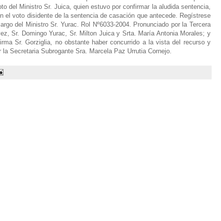
to del Ministro Sr. Juica, quien estuvo por confirmar la aludida sentencia,
n el voto disidente de la sentencia de casación que antecede. Regístrese
rgo del Ministro Sr. Yurac. Rol Nº6033-2004. Pronunciado por la Tercera
vez, Sr. Domingo Yurac, Sr. Milton Juica y Srta. María Antonia Morales; y
irma Sr. Gorziglia, no obstante haber concurrido a la vista del recurso y
or la Secretaria Subrogante Sra. Marcela Paz Urrutia Cornejo.