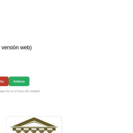
n versión web)
ity
Ambos
ga clic en el ícono del candado