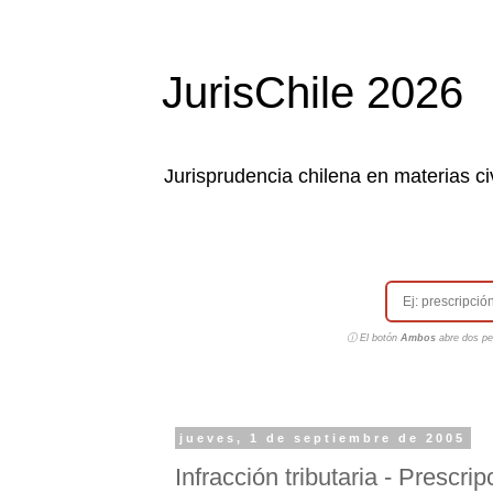
JurisChile 2026
Jurisprudencia chilena en materias civ
ⓘ El botón
Ambos
abre dos pes
jueves, 1 de septiembre de 2005
Infracción tributaria - Prescri