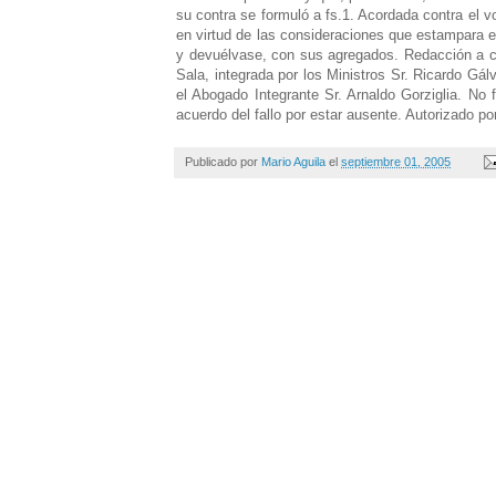
su contra se formuló a fs.1. Acordada contra el vo
en virtud de las consideraciones que estampara e
y devuélvase, con sus agregados. Redacción a ca
Sala, integrada por los Ministros Sr. Ricardo Gál
el Abogado Integrante Sr. Arnaldo Gorziglia. No f
acuerdo del fallo por estar ausente. Autorizado p
Publicado por
Mario Aguila
el
septiembre 01, 2005