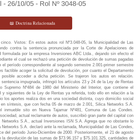
 - 26/10/05 - Rol Nº 3048-05
📖 Doctrina Relacionada
) Que, el presente proceso se inició mediante reclamo presentado ante la Corte de Apelaciones de esta ciudad, contra la actuación ya indicada, y de acuerdo con éste, respecto de un mismo período tributario, 1º de julio de 2.001 y 30 de junio de 2.002, ambas sociedades se encontraron afectas al pago de patente municipal en relación a un mismo capital, en la municipalidad de su respectivo domicilio; Según se expone, el motivo principal de la negativa a devolución es que la inversión no se encontraba efectuada al 31 de diciembre de 2.000; 6º) Que la sentencia impugnada decidió la cuestión, razonando en orden a que estando mal calculada la base imponible necesaria para la aplicación del tributo en la forma expresada precedentemente, se ha producido en el hecho un integro mayor a lo debido, surgido de un error del contribuyente en la determinación de la base imponible, que tampoco la reclamada, al ser requerida por éste en su oportunidad, reparó; Agrega que en la especie se ha producido una situación de enriquecimiento sin causa por parte de quien en tales circunstancias se niega a su restitución, en este caso, la I. Municipalidad de Las Condes; 7º) Que, en tales condiciones, ha quedado sentado como hecho de la causa, la circunstancia anteriormente anotada, esto es, que al estar mal calculada la base imponible necesaria para la aplicación del tributo, se ha producido en el hecho un integro mayor a lo debido; Sobre esto conviene recordar que de acuerdo con lo que prescribe el artículo 23 del Decreto Ley Nº3063, que contiene la Ley de Rentas Municipales El ejercicio de toda profesión, oficio, industria, comercio, arte o cualquier otra actividad lucrativa secundaria o terciaria, sea cual fuere su naturaleza o denominaci 'f3n, está sujeta a una contribución de patente municipal, con arreglo a las disposiciones de la presente ley; 8º) Que también es pertinente destacar que conforme al artículo 29 del mismo texto legal El valor fijado conforme al artículo 24 corresponde a la patente de doce meses, comprendidos entre el 1º de julio del año de la declaración y el 30 de junio del año siguiente. De aquí, entonces, la importancia de establecer si la reclamante comenzó sus actividades, en forma efectiva, en la comuna de Las Condes en el mes de abril del año dos mil uno o en el mes de diciembre del año dos mil, pues ello determina si se ha producido un integro mayor a lo debido, y si procede o no su devolución; 9º) Que el artículo 24 de la Ley de Rentas Municipales contempla el mecanismo de cálculo y la base imponible sobre la cual se aplica el impuesto de patente municipal. La determinación de la base se construye de la siguiente forma: En el inciso primero se define que el valor de doce meses de la patente equivale a un porcentaje del capital propio de cada contribuyente. A continuación en el inciso segundo se señala que para efectos de este artículo se entiende por capital propio el que se determina de acuerdo a las normas del artículo 41 de la Ley sobre Impuesto a la Renta. El inciso tercero a su vez dispone que los contribuyentes para estos efectos deben entregar en la municipalidad respectiva una declaración del capital propio, con copia del balance del año anterior, presentado al Servicio de Impuestos Internos y en las fechas que como plazo fije dicho organismo para el cumplimiento de estas obligaciones. Los balances y el capital propio de los contribuyentes se determinan al 31 de diciembre de cada año. Luego, la información al 30 de abril de del año 2.001 para efectos del impuesto a la renta debía incluir el capital propio al 31 de diciembre del 2.000. A su vez, el artículo 29 de la ley en comento, dispone que el valor fijado conforme al artículo 24, corresponde a la patente de doce meses, comprendidos entre el 1º de julio del año de la declaración y el 30 de junio del año siguiente. Conforme a lo señalado, debe concluirse que la patente municipal se determina por el período de un año, luego de la recepción de la decla ración de capital propio, esto es, con posterioridad al 30 de abril de cada año, pero considerando para estos efectos la información del contribuyente al 31 de diciembre del año anterior. Una vez determinado el monto a pagar, según la tasa respectiva, el contribuyente tiene la opción de pagar al contado en una sola cuota el valor anual, o bien enterarla en dos cuotas, la primera con vencimiento al 31 de julio y la segunda al 31 de enero del año siguiente; 10º) Que las normas tributarias son de derecho estricto y particularmente en lo que se refiere a la doble tributación, debe decirse que tradicionalmente esta ha sido la regla general y que en las leyes tributarias progresivamente han ido introduciéndose modificaciones que la eliminan o al menos la reducen. Por su parte, la Ley de Rentas Municipales contiene varias disposiciones para evitar la doble tributación, que sólo son aplicables en su exclusivo ámbito, entre las cuales está el inciso final del artículo 24, el artículo 25 y el 32, entre otros. En materia tributaria, la norma de carácter excepcional debe interpretarse en forma estricta, y el inciso final del artículo 24 de la Ley de Rentas Municipales al referirse a otras inversiones que habilitan la deducción de la base, está involucrando a aquellas afectas al pago de patente municipal. En el caso de que se trata, la empresa receptora de la inversión no tenía existencia jurídica al 31 de diciembre de 2.000, por lo que obviamente no se encontraba afecta al pago de patente. Tal deducción de la inversión sólo puede ser efectuada por la reclamante en la declaración de capital propio a ser presentada en el mes de abril de 2.002, en base al balance al 31 de diciembre de 2.001, pues para tal período sí se habrían cumplido todos los requisitos establecidos en el artículo 5º del D.S. Nº 484 ya citado, para acreditarla; 11º) Que se encuentra acreditado, y reconocido por la propia reclamante, que la inversión que pretende rebajar no se encontraba regis