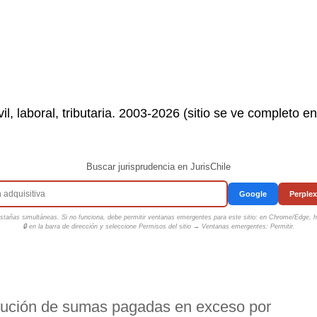
il, laboral, tributaria. 2003-2026 (sitio se ve completo e
Buscar jurisprudencia en JurisChile
Google
Perplex
tañas simultáneas. Si no funciona, debe permitir ventanas emergentes para este sitio: en Chrome/Edge, ha
🔒 en la barra de dirección y seleccione
Permisos del sitio → Ventanas emergentes: Permitir
.
olución de sumas pagadas en exceso por