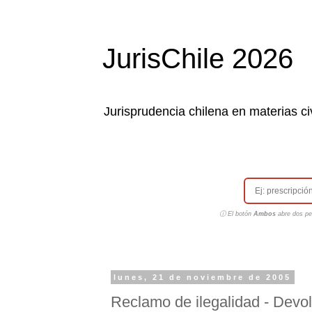
JurisChile 2026
Jurisprudencia chilena en materias civ
ⓘ El botón
Ambos
abre dos pes
lunes, 21 de noviembre de 2005
Reclamo de ilegalidad - Dev