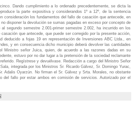
l cinco. Dando cumplimiento a lo ordenado precedentemente, se dicta la
eproduce la parte expositiva y considerandos 1º a 12º, de la sentencia
o en consideración los fundamentos del fallo de casación que antecede, en
al no disponer la devolución se sumas pagadas en exceso por concepto de
e al segundo semestre 2.001-primer semestre 2.002, ha incurrido en los
de casación que antecede, que puede ser corregido por la presente acción,
ad deducido a fojas 19 en representación de Inversiones ABC Ltda., en
ondes, y en consecuencia dicho municipio deberá devolver las cantidades
l Ministro señor Juica, quien, de acuerdo a las razones dadas en su
edente, estuvo por no dar lugar a la pretensión de la sociedad reclamante
a referido. Regístrese y devuélvase. Redacción a cargo del Ministro Señor
Sala, integrada por los Ministros Sr. Ricardo Gálvez, Sr. Domingo Yurac,
Sr. Adalis Oyarzún. No firman el Sr. Gálvez y Srta. Morales, no obstante
o del fallo por estar ambos en comisión de servicios. Autorizado por el