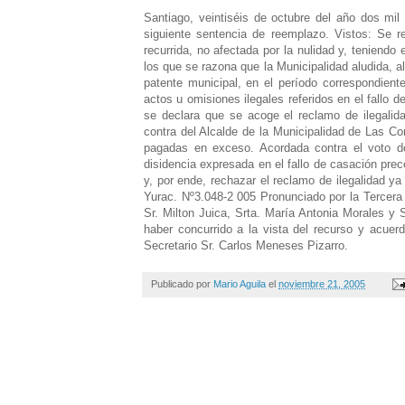
Santiago, veintiséis de octubre del año dos mi
siguiente sentencia de reemplazo. Vistos: Se r
recurrida, no afectada por la nulidad y, teniend
los que se razona que la Municipalidad aludida, 
patente municipal, en el período correspondient
actos u omisiones ilegales referidos en el fallo 
se declara que se acoge el reclamo de ilegalid
contra del Alcalde de la Municipalidad de Las C
pagadas en exceso. Acordada contra el voto de
disidencia expresada en el fallo de casación prec
y, por ende, rechazar el reclamo de ilegalidad y
Yurac. Nº3.048-2 005 Pronunciado por la Tercera 
Sr. Milton Juica, Srta. María Antonia Morales y 
haber concurrido a la vista del recurso y acuerd
Secretario Sr. Carlos Meneses Pizarro.
Publicado por
Mario Aguila
el
noviembre 21, 2005