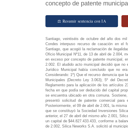
concepto de patente municipal
⚖ Resumir sentencia con IA
Santiago, veintiséis de octubre del año dos mil cinco. Vistos: En estos autos rol Nº3.048-05, la Municipalidad de Las Condes interpuso recurso de casación en el fondo contra la sentencia pronunciada por la Corte de Apelaciones de Santiago, que acogió la reclamación de ilegalidad formulada por la empresa Inversiones ABC Ltda., dejando sin efecto el Oficio Municipal Nº11, de 13 de abril de 2.004, mediante el cual se rechazó una petición de devolución de sumas pagadas en exceso por concepto de patente municipal, en el período correspondiente al segundo semestre 2.001-primer semestre 2.002. El aludido acto municipal decidió que no es factible acoger la solicitud de devolución, por cuanto el Departamento Jurídico Municipal había concluido que no era posible acceder a dicha petición. Se trajeron los autos en relación. Considerando: 1º) Que el recurso denuncia que la sentencia impugnada, infringió los artículos 23 y 24 de la Ley de Rentas Municipales (Decreto Ley 3.063); 5º del Decreto Supremo Nº484 de 1980 del Ministerio del Interior, que contiene el Reglamento para la aplicación de los artículos 23 y siguientes de la Ley de Rentas ya referida, todo ello en relación a la fecha en que podía ser deducido del capital propio los aportes realiza dos en una sociedad distinta, cuyo domicilio social se encuentra ubicado en otra comuna. Sostiene, en síntesis, que con fecha 05 de marzo de 2.001, Silica Networks S.A. presentó solicitud de patente comercial para el inmueble sito en Nueva Tajamar Nº481, Comuna de Las Condes. Posteriormente, el 09 de abril de 2.001, la misma sociedad, actual reclamante de autos, suscribió gran parte del capital con que se constituyó la Sociedad Inversiones Silica Networks S.A., actual Inversiones ISN S.A. Agrega que no obstante lo anterior, el 27 de abril del mismo año 2.001, Silica Networks S.A. declaró ante la reclamada, Municipalidad de Las Condes, un capital de $44.827.433.433, conforme a balance del período Junio-Diciembre de 2000. Posteriormente, el 21 de agosto de 2.002, Silica Neworks S.A. solicitó al municipio la devolución de las sumas de $73.96.157 y $75.101.325, cantidades de las cuales se han deducido las sumas de $14.051 y $14.262, respectivamente, correspondientes a lo pagado por concepto de patente municipal por el período segundo semestre de 2.001 y primer semestre de 2.002, las cuales, en su opinión, fueron pagadas en exceso, en atención a que la sociedad en comento, al calcular su capital propio, no dedujo el monto de sus inversiones en la sociedad Inversiones Silica Networks S.A., que también es sujeto de patente municipal; 2º) Que, el municipio recurrente, al contestar el reclamo señaló que la reclamante no se encontraba legalmente facultada para deducir de su capital propio declarado en el mes de abril de 2.001, en base al balance al 31 de diciembre de 2.000, una inversión que no se encontraba materializada en el período tributario correspondiente al año 2.000, y que por tanto no se encontraba registrada en su contabilidad, a lo que debe agregarse dice- que la empresa receptora de la inversión no tenía existencia jurídica al 31 de diciembre de 2.000, por lo que obviamente no se encontraba afecta al pago de patente; 3º) Que el ente municipal aduce, además, que las normas por las que se regula el otorgamiento de las patentes municipales están contenidas en los artículos 23 y siguientes de la Ley de Rentas Municipales; añade que la deducción de la inversión sólo podía efectuarla la reclamante en la declaración de capital p ropio a ser presentada en el mes de abril de 2.002, en base al balance al 31 de diciembre de 2.001; 4º) Que, finalmente, la municipalidad manifiesta que los errores de derecho denunciados influyeron sustancialmente en lo dispositivo del fallo, porque como consecuencia de ellos se acogió el reclamo de ilegalidad, produciendo daño irreparable al municipio, lo que no debería haber ocurrido de haberse aplicado las normas correctamente, caso en que debió reconocerse que el actuar municipal fue ajustado a derecho; 5º