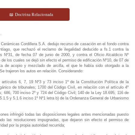
📖 Doctrina Relacionada
.
Cerámicas Cordillera S.A. dedujo recurso de casación en el fondo contra
tiago, que rechazó el reclamo de ilegalidad deducido a fs.1 contra la
s Nº31, de fecha 07 de junio de 2000, y contra el Oficio Alcaldicio Nº
de los cuales se dejó sin efecto el permiso de edificación Nº10, de 07 de
ta de acopio y mezclado de arcilla, el que le había sido otorgado a la
Se trajeron los autos en relación. Considerando:
 artículos 6, 7, 19 Nº3 y 73 inciso 1º de la Constitución Política de la
ánico de tribunales; 1700 del Código Civil, en relación con el artículo 4º
 686, 700 inciso 2º y 724 del Código Civil; 140 de la Ley 18.695; 116 de
.1.5 y 5.1.6 inciso 1º Nº1 letra b) de la Ordenanza General de Urbanismo
iones infringió todas las disposiciones legales antes mencionadas puesto
ndo las resoluciones impugnadas, que dejaron sin efecto el permiso de
idad por la propia autoridad recurrida;