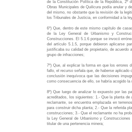
de la Constitución Política de la República, 2º 
Obras Municipales de Quilicura podía anular y dej
del mismo, no obstante que la revisión de la leg
los Tribunales de Justicia, en conformidad a la le
6º) Que, dentro de este mismo capítulo de casaci
de la Ley General de Urbanismo y Construc
Construcciones. El 5.1.6 porque se invocó errónea
del artículo 5.1.5, porque debieron aplicarse p
justificaba su calidad de propietario, de acuerdo
grupo de infracciones;
7º) Que, al explicar la forma en que los errores 
fallo, el recurso señala que, de haberse aplicado
conclusión inequívoca que las decisiones impugn
como consecuencia de ello, se habría acogido la 
8º) Que luego de analizar lo expuesto por las p
acreditados, los siguientes: 1.- Que la planta de
reclamante, se encuentra emplazada en terrenos 
para construir dicha planta; 2.- Que la referida p
construcciones; 3.- Que el reclamante no ha prob
la Ley General de Urbanismo y Construcciones y
titular de una pertenencia minera;