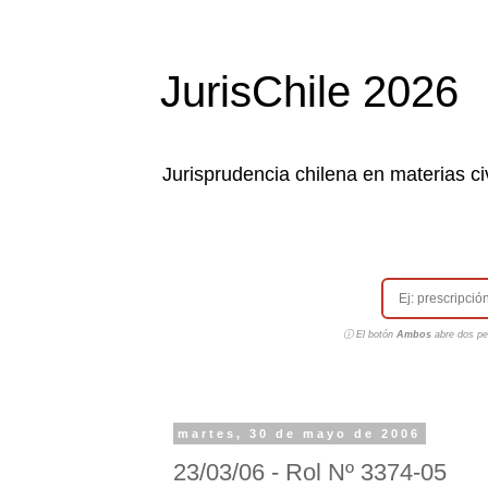
JurisChile 2026
Jurisprudencia chilena en materias civ
ⓘ El botón
Ambos
abre dos pes
martes, 30 de mayo de 2006
23/03/06 - Rol Nº 3374-05