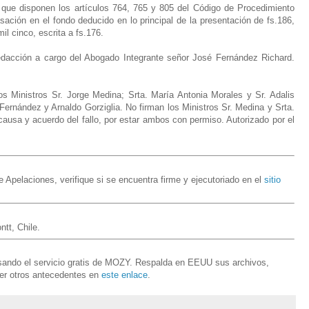
que disponen los artículos 764, 765 y 805 del Código de Procedimiento
sación en el fondo deducido en lo principal de la presentación de fs.186,
l cinco, escrita a fs.176.
dacción a cargo del Abogado Integrante señor José Fernández Richard.
os Ministros Sr. Jorge Medina; Srta. María Antonia Morales y Sr. Adalis
ernández y Arnaldo Gorziglia. No firman los Ministros Sr. Medina y Srta.
causa y acuerdo del fallo, por estar ambos con permiso. Autorizado por el
Apelaciones, verifique si se encuentra firme y ejecutoriado en el
sitio
tt, Chile.
usando el servicio gratis de MOZY. Respalda en EEUU sus archivos,
er otros antecedentes en
este enlace
.