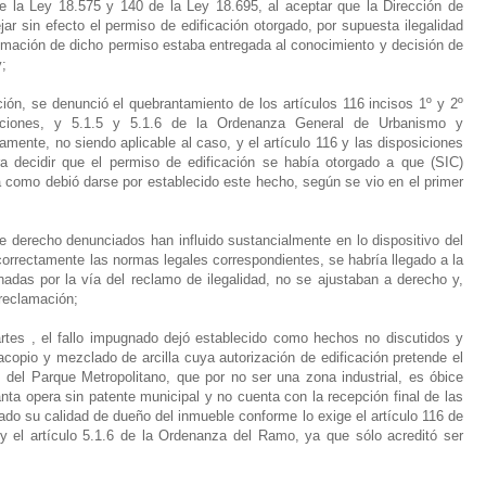
de la Ley 18.575 y 140 de la Ley 18.695, al aceptar que la Dirección de
ar sin efecto el permiso de edificación otorgado, por supuesta ilegalidad
itimación de dicho permiso estaba entregada al conocimiento y decisión de
y;
ón, se denunció el quebrantamiento de los artículos 116 incisos 1º y 2º
ciones, y 5.1.5 y 5.1.6 de la Ordenanza General de Urbanismo y
mente, no siendo aplicable al caso, y el artículo 116 y las disposiciones
ara decidir que el permiso de edificación se había otorgado a que (SIC)
 a como debió darse por establecido este hecho, según se vio en el primer
de derecho denunciados han influido sustancialmente en lo dispositivo del
 correctamente las normas legales correspondientes, se habría llegado a la
adas por la vía del reclamo de ilegalidad, no se ajustaban a derecho y,
reclamación;
artes , el fallo impugnado dejó establecido como hechos no discutidos y
 acopio y mezclado de arcilla cuya autorización de edificación pretende el
del Parque Metropolitano, que por no ser una zona industrial, es óbice
lanta opera sin patente municipal y no cuenta con la recepción final de las
ado su calidad de dueño del inmueble conforme lo exige el artículo 116 de
 el artículo 5.1.6 de la Ordenanza del Ramo, ya que sólo acreditó ser