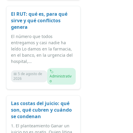
El RUT: qué es, para qué
sirve y qué conflictos
genera
El número que todos
entregamos y casi nadie ha
leído Lo damos en la farmacia,
en el banco, en la urgencia del
hospital,...
🏷️
📅 5 de agosto de
Administrativ
2026
o
Las costas del juicio: qué
son, qué cubren y cuándo
se condenan
1. El planteamiento Ganar un
juicio no es gratis. Quien litiga