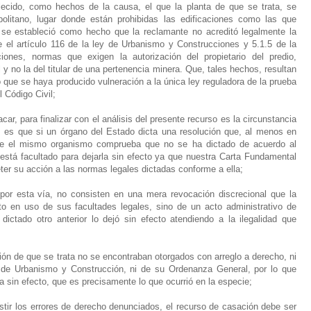
ecido, como hechos de la causa, el que la planta de que se trata, se
olitano, lugar donde están prohibidas las edificaciones como las que
 se estableció como hecho que la reclamante no acreditó legalmente la
 el artículo 116 de la ley de Urbanismo y Construcciones y 5.1.5 de la
nes, normas que exigen la autorización del propietario del predio,
 y no la del titular de una pertenencia minera. Que, tales hechos, resultan
 que se haya producido vulneración a la única ley reguladora de la prueba
 Código Civil;
car, para finalizar con el análisis del presente recurso es la circunstancia
, es que si un órgano del Estado dicta una resolución que, al menos en
nte el mismo organismo comprueba que no se ha dictado de acuerdo al
 está facultado para dejarla sin efecto ya que nuestra Carta Fundamental
ter su acción a las normas legales dictadas conforme a ella;
or esta vía, no consisten en una mera revocación discrecional que la
to en uso de sus facultades legales, sino de un acto administrativo de
 dictado otro anterior lo dejó sin efecto atendiendo a la ilegalidad que
ión de que se trata no se encontraban otorgados con arreglo a derecho, ni
 de Urbanismo y Construcción, ni de su Ordenanza General, por lo que
a sin efecto, que es precisamente lo que ocurrió en la especie;
istir los errores de derecho denunciados, el recurso de casación debe ser