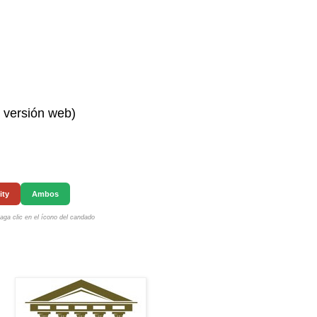
n versión web)
ity
Ambos
ga clic en el ícono del candado