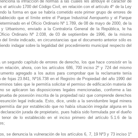
nciona la infracción de normas a las cuales les atribuye el carácter de
l artículo 1700 del Código Civil, en relación con el artículo 4º de la Ley
ndo la forma en que se habría cometido este primer grupo de errores de
tablecido que el límite entre el Parque Industrial Aeropuerto y el Parque
eterminado en el Oficio Ordinario Nº 1.789, de 08 de mayo de 2000, de la
a y Urbanismo, enviado a la Contraloría General de la República, le ha
 Oficio Ordinario Nº 2.038, de 03 de septiembre de 1996, de la misma
ión del límite indicado, en circunstancias que el documento anterior sólo es
iendo indagar sobre la legalidad del procedimiento municipal respecto del
 a un segundo capítulo de errores de derecho, los que hace consistir en la
 en relación, ahora, con los artículos 686, 700 inciso 2º y 724 del mismo
ocumento agregado a los autos para comprobar que la reclamante tenía
ón de fojas 23.841, Nº16.738 en el Registro de Propiedad del año 1990 del
inos tales que le permitía solicitar el permiso de edificación materia de
 no se aplicaron las disposiciones legales mencionadas, conforme a las
 prueba de posesión inscrita de la propiedad raíz que comprende derechos
resunción legal indicada. Esto, dice, unido a la servidumbre legal minera
permitía dar por establecido que no había situación irregular alguna en la
 declaración jurada de propietario, pues había sido formulada por el dueño
tenor de lo establecido en el inciso primero del artículo 5.1.6 de la
es;
os, se denuncia la vulneración de los artículos 6, 7, 19 Nº3 y 73 inciso 1º