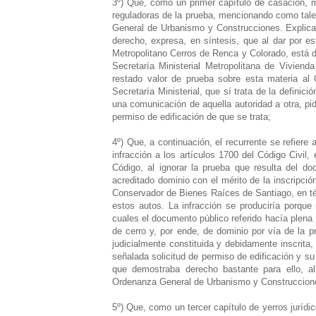
3º) Que, como un primer capítulo de casación, me
reguladoras de la prueba, mencionando como tales e
General de Urbanismo y Construcciones. Explica
derecho, expresa, en síntesis, que al dar por es
Metropolitano Cerros de Renca y Colorado, está d
Secretaría Ministerial Metropolitana de Viviend
restado valor de prueba sobre esta materia al
Secretaría Ministerial, que sí trata de la definic
una comunicación de aquella autoridad a otra, pid
permiso de edificación de que se trata;
4º) Que, a continuación, el recurrente se refiere
infracción a los artículos 1700 del Código Civil,
Código, al ignorar la prueba que resulta del d
acreditado dominio con el mérito de la inscripci
Conservador de Bienes Raíces de Santiago, en térm
estos autos. La infracción se produciría porque
cuales el documento público referido hacía plena
de cerro y, por ende, de dominio por vía de la p
judicialmente constituida y debidamente inscrita, 
señalada solicitud de permiso de edificación y su
que demostraba derecho bastante para ello, al 
Ordenanza General de Urbanismo y Construccion
5º) Que, como un tercer capítulo de yerros jurídic