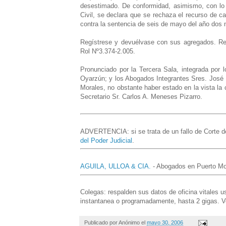
desestimado. De conformidad, asimismo, con lo 
Civil, se declara que se rechaza el recurso de ca
contra la sentencia de seis de mayo del año dos mi
Regístrese y devuélvase con sus agregados. Re
Rol Nº3.374-2.005.
Pronunciado por la Tercera Sala, integrada por l
Oyarzún; y los Abogados Integrantes Sres. José F
Morales, no obstante haber estado en la vista la 
Secretario Sr. Carlos A. Meneses Pizarro.
ADVERTENCIA: si se trata de un fallo de Corte de 
del Poder Judicial
.
AGUILA, ULLOA & CIA.
- Abogados en Puerto Mon
Colegas: respalden sus datos de oficina vitales 
instantanea o programadamente, hasta 2 gigas. V
Publicado por
Anónimo
el
mayo 30, 2006