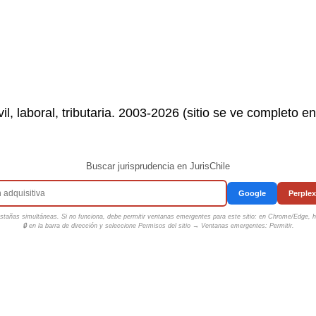
il, laboral, tributaria. 2003-2026 (sitio se ve completo e
Buscar jurisprudencia en JurisChile
Google
Perplex
tañas simultáneas. Si no funciona, debe permitir ventanas emergentes para este sitio: en Chrome/Edge, ha
🔒 en la barra de dirección y seleccione
Permisos del sitio → Ventanas emergentes: Permitir
.