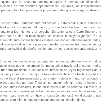
o quinto que no obstante haberse otorgado el permiso de edificación,
icipales en antecedentes aparentemente legítimos, las irregularidades
permiso, facultan para que la propia autoridad que lo otorgó, lo deje sin
 hechos están perfectamente delineados y establecidos en la sentencia
ijados por los jueces del fondo, y sobre tales hechos construyen su
n cuanto a los mismos y al derecho. En tanto, a esta Corte Suprema le
echo que se hizo en relación con los hechos, hubo yerro jurídico. En la
e frontalmente con los hechos establecidos por los referidos magistrados,
el recurso se dice que la planta en cuestión se encuentra fuera del sector
tado su calidad de dueño del terreno en los cuales pretende realizar la
ón no está en condiciones de variar los hechos ya referidos y en virtud de
conclusiones que el reclamado ha impugnado a través del presente medio.
urrir sería mediante la denuncia de infracción de leyes reguladoras de la
ación, ya que como se dijo, la tarea de establecer los hechos sobre los
ve de base al razonamiento y por cierto, la decisión final, corresponde a
 ha sostenido por este Tribunal, no pueden infringir la ley al hacerlo, a
rueba antes indicadas, lo que en la especie no ha ocurrido. En efecto, a
 apreciación comparativa de los medios probatorios, sino la de extraer de
entes, para resolver el litigio o cuestión que esté en discusión, que
igantes, pero ello no importa necesariamente vulneración de ley;