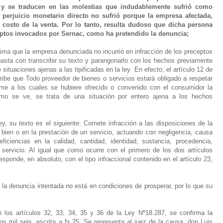
s y se traducen en las molestias que indudablemente sufrió como
 perjuicio monetario directo no sufrió porque la empresa afectada,
l costo de la venta. Por lo tanto, resulta dudoso que dicha persona
ceptos invocados por Sernac, como ha pretendido la denuncia;
ima que la empresa denunciada no incurrió en infracción de los preceptos
 basta con transcribir su texto y parangonarlo con los hechos previamente
situaciones ajenas a las tipificadas en la ley. En efecto, el artículo 12 de
ribe que Todo proveedor de bienes o servicios estará obligado a respetar
me a los cuales se hubiere ofrecido o convenido con el consumidor la
Como se ve, se trata de una situación por entero ajena a los hechos
ley, su texto es el siguiente: Comete infracción a las disposiciones de la
 bien o en la prestación de un servicio, actuando con negligencia, causa
ciencias en la calidad, cantidad, identidad, sustancia, procedencia,
servicio. Al igual que como ocurre con el primero de los dos artículos
ponde, en absoluto, con el tipo infraccional contenido en el artículo 23,
 la denuncia intentada no está en condiciones de prosperar, por lo que su
los artículos 32, 33, 34, 35 y 36 de la Ley Nº18.287, se confirma la
s mil seis, escrita a fs.25. Se representa al juez de la causa, don Luis