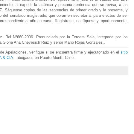
imiento, al expedir la lacónica y precaria sentencia que se revisa, a las
87. Sáquense copias de las sentencias de primer grado y la presente, y
o del señalado magistrado, que obran en secretaría, para efectos de ser
orrespondiente al año en curso. Regístrese, notifíquese y, oportunamente,
. Rol Nº660-2006. Pronunciada por la Tercera Sala, integrada por los
a Gloria Ana Chevesich Ruiz y señor Mario Rojas González.
.
e Apelaciones, verifique si se encuentra firme y ejecutoriado en el
sitio
 & CIA.
, abogados en Puerto Montt, Chile.