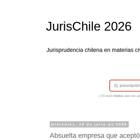
JurisChile 2026
Jurisprudencia chilena en materias civ
ⓘ El botón
Ambos
abre dos pes
miércoles, 26 de julio de 2006
Absuelta empresa que aceptó 