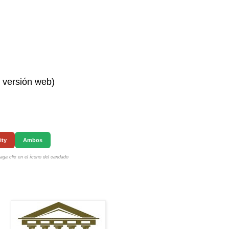
n versión web)
ity
Ambos
ga clic en el ícono del candado