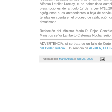
Alfonso Letelier Urcelay, el no haber dado cumpl
prescripciones del artículo 17 de la Ley Nº18.2
agréguense a los antecedentes u hoja de servici
tenidas en cuenta en el proceso de calificación c
devuélvase.
Redacción del Ministro Mario D. Rojas González
Ministros señor Lamberto Cisternas Rocha, señor
ADVERTENCIA: si se trata de un fallo de Corte d
del Poder Judicial
. Un servicio de
AGUILA, ULLOA
Publicado por
Mario Aguila
el
julio 26, 2006