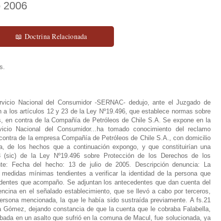
o 2006
📖 Doctrina Relacionada
s.
ervicio Nacional del Consumidor -SERNAC- dedujo, ante el Juzgado de
ón a los artículos 12 y 23 de la Ley Nº19.496, que establece normas sobre
, en contra de la Compañía de Petróleos de Chile S.A. Se expone en la
icio Nacional del Consumidor...ha tomado conocimiento del reclamo
ontra de la empresa Compañía de Petróleos de Chile S.A., con domicilio
, de los hechos que a continuación expongo, y que constituirían una
 23 (sic) de la Ley Nº19.496 sobre Protección de los Derechos de los
te: Fecha del hecho: 13 de julio de 2005. Descripción denuncia: La
 medidas mínimas tendientes a verificar la identidad de la persona que
cedentes que acompaño. Se adjuntan los antecedentes que dan cuenta del
cina en el señalado establecimiento, que se llevó a cabo por terceros,
ersona mencionada, la que le había sido sustraída previamente. A fs.21
Gómez, dejando constancia de que la cuenta que le cobraba Falabella,
robada en un asalto que sufrió en la comuna de Macul, fue solucionada, ya