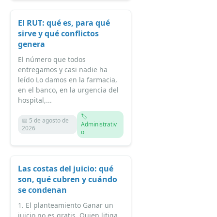
El RUT: qué es, para qué
sirve y qué conflictos
genera
El número que todos
entregamos y casi nadie ha
leído Lo damos en la farmacia,
en el banco, en la urgencia del
hospital,...
🏷️
📅 5 de agosto de
Administrativ
2026
o
Las costas del juicio: qué
son, qué cubren y cuándo
se condenan
1. El planteamiento Ganar un
juicio no es gratis. Quien litiga