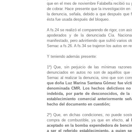
que en el mes de noviembre Falabella recibió su 
de cobrar. Hace presente que la investigación en 
la denuncia, señala, debido a que después que 
ésta fue usada después del bloqueo.
A fs.24 se realizó el comparendo de rigor, con a
apoderados y de la denunciada Cía. Nacional
manifestado, pero advirtiendo que sufrió varios otr
Sernac a fs.26. A fs.34 se trajeron los autos en re
Y teniendo además presente:
1º) Que, sin perjuicio de las mínimas razones
denunciados en autos no son de aquéllos que pu
Sernac al realizar la denuncia, sino que son con
que doña Luz Marina Santana Gómez fue víctima
denominada CMR. Los hechos delictivos no se
indebida, por parte de desconocidos, de la s
establecimiento comercial anteriormente señ
hecho del documento en cuestión;
2º) Que, en dichas condiciones, no puede sost
compra de combustible, ya que en efecto,
al 
aceptado en la bomba expendedora de bencina
a ser el referido establecimiento, a quien s