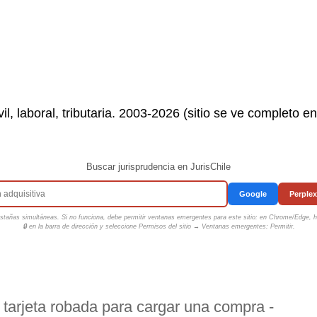
il, laboral, tributaria. 2003-2026 (sitio se ve completo e
Buscar jurisprudencia en JurisChile
Google
Perplex
tañas simultáneas. Si no funciona, debe permitir ventanas emergentes para este sitio: en Chrome/Edge, ha
🔒 en la barra de dirección y seleccione
Permisos del sitio → Ventanas emergentes: Permitir
.
tarjeta robada para cargar una compra -