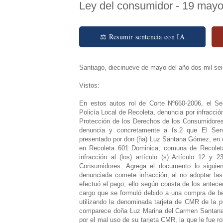
Ley del consumidor - 19 may
⚖ Resumir sentencia con IA
Santiago, diecinueve de mayo del año dos mil sei
Vistos:
En estos autos rol de Corte Nº660-2006, el S
Policía Local de Recoleta, denuncia por infracci
Protección de los Derechos de los Consumidores
denuncia y concretamente a fs.2 que El Serv
presentado por don (ña) Luz Santana Gómez, en c
en Recoleta 601 Dominica, comuna de Recoleta
infracción al (los) artículo (s) Artículo 12 y
Consumidores. Agrega el documento lo siguien
denunciada comete infracción, al no adoptar las
efectuó el pago; ello según consta de los ante
cargo que se formuló debido a una compra de ben
utilizando la denominada tarjeta de CMR de la p
comparece doña Luz Marina del Carmen Santana 
por el mal uso de su tarjeta CMR, la que le fue 