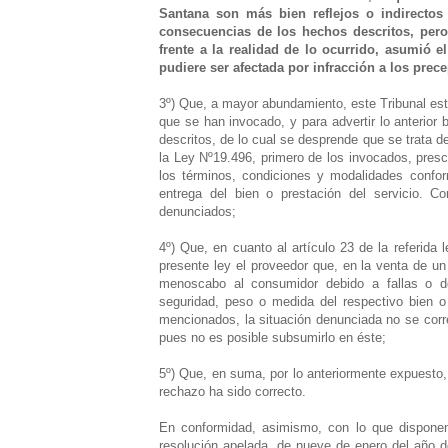
Santana son más bien reflejos o indirecto
consecuencias de los hechos descritos, pero
frente a la realidad de lo ocurrido, asumió e
pudiere ser afectada por infracción a los pre
3º) Que, a mayor abundamiento, este Tribunal est
que se han invocado, y para advertir lo anterior
descritos, de lo cual se desprende que se trata de 
la Ley Nº19.496, primero de los invocados, presc
los términos, condiciones y modalidades confor
entrega del bien o prestación del servicio. 
denunciados;
4º) Que, en cuanto al artículo 23 de la referida 
presente ley el proveedor que, en la venta de un
menoscabo al consumidor debido a fallas o defi
seguridad, peso o medida del respectivo bien o 
mencionados, la situación denunciada no se corres
pues no es posible subsumirlo en éste;
5º) Que, en suma, por lo anteriormente expuesto,
rechazo ha sido correcto.
En conformidad, asimismo, con lo que disponen 
resolución apelada, de nueve de enero del año do