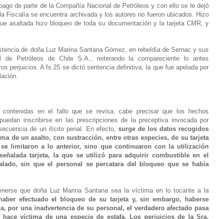
pago de parte de la Compañía Nacional de Petróleos y con ello se le dejó
la Fiscalía se encuentra archivada y los autores no fueron ubicados. Hizo
fue asaltada hizo bloqueo de toda su documentación y la tarjeta CMR, y
sistencia de doña Luz Marina Santana Gómez, en rebeldía de Sernac y sus
 de Petróleos de Chile S.A., reiterando la compareciente lo antes
os perjuicios. A fs.25 se dictó sentencia definitiva, la que fue apelada por
lación.
 contenidas en el fallo que se revisa, cabe precisar que los hechos
edan inscribirse en las prescripciones de la preceptiva invocada por
secuencia de un ilícito penal. En efecto,
surge de los datos recogidos
 de un asalto, con sustracción, entre otras especies, de su tarjeta
 limitaron a lo anterior, sino que continuaron con la utilización
eñalada tarjeta, la que se utilizó para adquirir combustible en el
alado, sin que el personal se percatara del bloqueo que se había
enerse que doña Luz Marina Santana sea la víctima en lo tocante a la
haber efectuado el bloqueo de su tarjeta y, sin embargo, haberse
, por una inadvertencia de su personal, el verdadero afectado pasa
e hace víctima de una especie de estafa. Los perjuicios de la Sra.