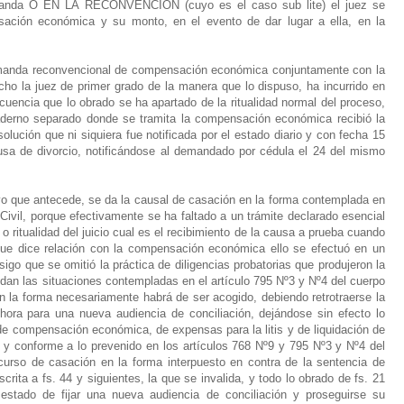
manda O EN LA RECONVENCION (cuyo es el caso sub lite) el juez se
sación económica y su monto, en el evento de dar lugar a ella, en la
manda reconvencional de compensación económica conjuntamente con la
echo la juez de primer grado de la manera que lo dispuso, ha incurrido en
encia que lo obrado se ha apartado de la ritualidad normal del proceso,
derno separado donde se tramita la compensación económica recibió la
olución que ni siquiera fue notificada por el estado diario y con fecha 15
usa de divorcio, notificándose al demandado por cédula el 24 del mismo
o que antecede, se da la causal de casación en la forma contemplada en
Civil, porque efectivamente se ha faltado a un trámite declarado esencial
 o ritualidad del juicio cual es el recibimiento de la causa a prueba cuando
 que dice relación con la compensación económica ello se efectuó en un
igo que se omitió la práctica de diligencias probatorias que produjeron la
 dan las situaciones contempladas en el artículo 795 Nº3 y Nº4 del cuerpo
en la forma necesariamente habrá de ser acogido, debiendo retrotraerse la
hora para una nueva audiencia de conciliación, dejándose sin efecto lo
de compensación económica, de expensas para la litis y de liquidación de
 y conforme a lo prevenido en los artículos 768 Nº9 y 795 Nº3 y Nº4 del
urso de casación en la forma interpuesto en contra de la sentencia de
crita a fs. 44 y siguientes, la que se invalida, y todo lo obrado de fs. 21
 estado de fijar una nueva audiencia de conciliación y proseguirse su