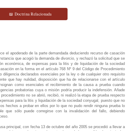
📖 Doctrina Relacionada
e el apoderado de la parte demandada deduciendo recurso de casación
instancia que acogió la demanda de divorcio, y rechazó la solicitud que se
n económica, de expensas para la litis y de liquidación de la sociedad
asación en la forma en el artículo 768 Nº 9 del Código de Procedimiento
o diligencia declarados esenciales por la ley o de cualquier otro requisito
te que hay nulidad, disposición que ha de relacionarse con el artículo
nsignan como esenciales el recibimiento de la causa a prueba cuando
iligencias probatorias cuya o misión podría producir la indefensión. Añade
 procedimiento no se abrió, recibió, ni realizó la etapa de prueba respecto
nsas para la litis y liquidación de la sociedad conyugal, puesto que no
 los hechos a probar en ellos por lo que no pudo rendir ninguna prueba lo
e que sólo puede corregirse con la invalidación del fallo, debiendo
ceso.
 principal, con fecha 13 de octubre del año 2005 se procedió a llevar a