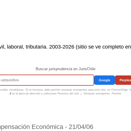
il, laboral, tributaria. 2003-2026 (sitio se ve completo e
Buscar jurisprudencia en JurisChile
Google
Perplex
tañas simultáneas. Si no funciona, debe permitir ventanas emergentes para este sitio: en Chrome/Edge, ha
🔒 en la barra de dirección y seleccione
Permisos del sitio → Ventanas emergentes: Permitir
.
mpensación Económica - 21/04/06