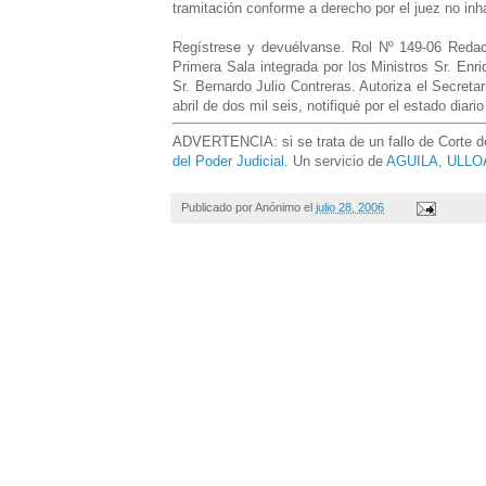
tramitación conforme a derecho por el juez no inh
Regístrese y devuélvanse. Rol Nº 149-06 Redacci
Primera Sala integrada por los Ministros Sr. Enr
Sr. Bernardo Julio Contreras. Autoriza el Secreta
abril de dos mil seis, notifiqué por el estado diar
ADVERTENCIA: si se trata de un fallo de Corte de 
del Poder Judicial
. Un servicio de
AGUILA, ULLOA
Publicado por
Anónimo
el
julio 28, 2006