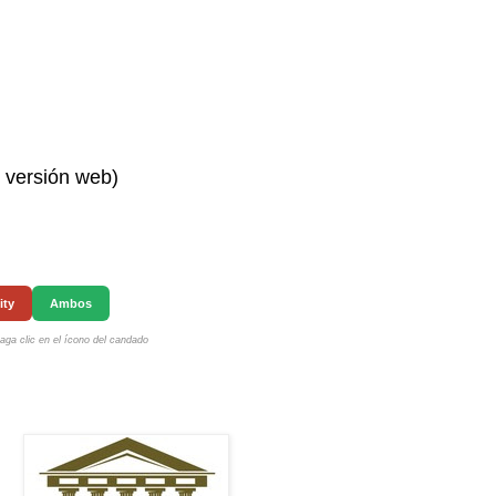
n versión web)
ity
Ambos
ga clic en el ícono del candado