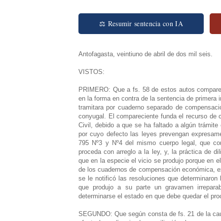
⚖ Resumir sentencia con IA
Antofagasta, veintiuno de abril de dos mil seis.
VISTOS:
PRIMERO: Que a fs. 58 de estos autos comparec
en la forma en contra de la sentencia de primera 
tramitara por cuaderno separado de compensació
conyugal. El compareciente funda el recurso de c
Civil, debido a que se ha faltado a algún trámite 
por cuyo defecto las leyes prevengan expresamen
795 Nº3 y Nº4 del mismo cuerpo legal, que co
proceda con arreglo a la ley, y, la práctica de d
que en la especie el vicio se produjo porque en el
de los cuadernos de compensación económica, expe
se le notificó las resoluciones que determinaron
que produjo a su parte un gravamen irreparabl
determinarse el estado en que debe quedar el pro
SEGUNDO: Que según consta de fs. 21 de la causa