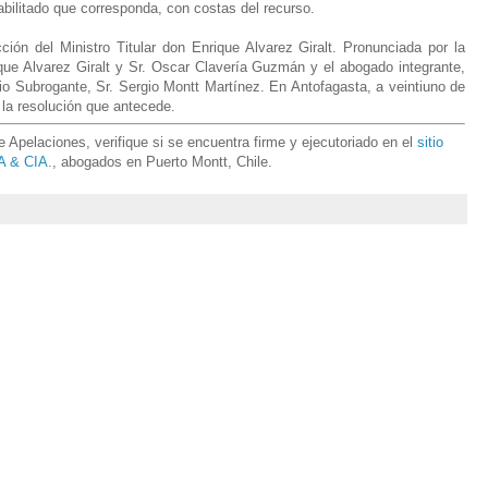
abilitado que corresponda, con costas del recurso.
ón del Ministro Titular don Enrique Alvarez Giralt. Pronunciada por la
ique Alvarez Giralt y Sr. Oscar Clavería Guzmán y el abogado integrante,
rio Subrogante, Sr. Sergio Montt Martínez. En Antofagasta, a veintiuno de
io la resolución que antecede
.
Apelaciones, verifique si se encuentra firme y ejecutoriado en el
sitio
 & CIA.
, abogados en Puerto Montt, Chile.