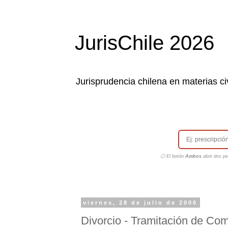
JurisChile 2026
Jurisprudencia chilena en materias civ
ⓘ El botón
Ambos
abre dos pes
viernes, 28 de julio de 2006
Divorcio - Tramitación de Co