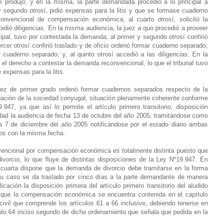
se produjo, y en la misma, la parte demandada procedió a lo principal a
y segundo otrosí, pidió expensas para la litis y que se formase cuaderno
onvencional de compensación económica; al cuarto otrosí, solicitó la
 pidió diligencias. En la misma audiencia, la juez a quo procedió a proveer
cipal, tuvo por contestada la demanda; al primer y segundo otrosí confirió
rcer otrosí confirió traslado y de oficio ordenó formar cuaderno separado;
r cuaderno separado; y, al quinto otrosí accedió a las diligencias. En la
el derecho a contestar la demanda reconvencional, lo que el tribunal tuvo
e expensas para la litis.
z de primer grado ordenó formar cuadernos separados respecto de la
quidación de la sociedad conyugal, situación plenamente coherente conforme
947, ya que así lo permite el artículo primero transitorio, disposición
dad la audiencia de fecha 13 de octubre del año 2005, tramitándose como
ía 7 de diciembre del año 2005 notificándose por el estado diario ambas
nos con la misma fecha.
ncional por compensación económica es totalmente distinta puesto que
ivorcio, lo que fluye de distintas disposiciones de la Ley Nº19.947. En
ión cuarta dispone que la demanda de divorcio debe tramitarse en la forma
 su caso se da traslado por cinco días a la parte demandante de manera
ación la disposición primera del artículo primero transitorio del aludido
 que la compensación económica se encuentra contenida en el capítulo
civil que comprende los artículos 61 a 66 inclusive, debiendo tenerse en
culo 64 inciso segundo de dicho ordenamiento que señala que pedida en la