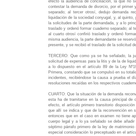
efecto la audiencia de conciliación, la que no 
contestar la demanda de divorcio, por el primer 
separado; al tercer otrosí, dedujo demanda rec
liquidación de la sociedad conyugal, y, al quinto,
la solicitudes de la parte demandada, y a lo prin
traslado y ordenó formar cuaderno separado; al te
al cuarto otrosí confirió traslado y ordenó forma
misma audiencia, la parte demandante se reservó 
presente, y se recibió el traslado de la solicitud d
TERCERO: Que como ya se ha señalado, la jue
solicitud de expensas para la litis y de la de li
a lo dispuesto en el artículo 89 de la Ley Nº19.
Primera, constando que se compulsó en su totali
incidentes, recibiéndose la causa a prueba el d
resoluciones recaídas en los respectivos cuader
CUARTO: Que la situación de la demanda reconve
esta ha de tramitarse en la causa principal de d
efecto, el artículo primero transitorio disposic
que allí se indica y que de la reconvención en
entonces que en el caso en examen no tiene aplic
cuerpo legal y a lo ya señalado se debe añadir
séptimo párrafo primero de la ley de matrimonio 
especial consideración lo preceptuado en el artí