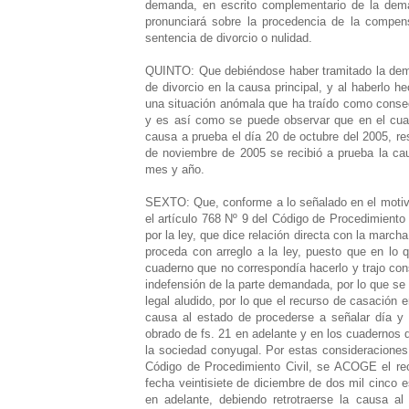
demanda, en escrito complementario de la de
pronunciará sobre la procedencia de la compen
sentencia de divorcio o nulidad.
QUINTO: Que debiéndose haber tramitado la de
de divorcio en la causa principal, y al haberlo h
una situación anómala que ha traído como consecu
y es así como se puede observar que en el cua
causa a prueba el día 20 de octubre del 2005, res
de noviembre de 2005 se recibió a prueba la ca
mes y año.
SEXTO: Que, conforme a lo señalado en el motiv
el artículo 768 Nº 9 del Código de Procedimiento 
por la ley, que dice relación directa con la marcha
proceda con arreglo a la ley, puesto que en lo
cuaderno que no correspondía hacerlo y trajo cons
indefensión de la parte demandada, por lo que se
legal aludido, por lo que el recurso de casación 
causa al estado de procederse a señalar día y 
obrado de fs. 21 en adelante y en los cuadernos 
la sociedad conyugal. Por estas consideraciones
Código de Procedimiento Civil, se ACOGE el rec
fecha veintisiete de diciembre de dos mil cinco es
en adelante, debiendo retrotraerse la causa al