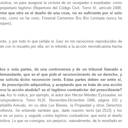
uisitiva, no para asegurar la victoria de un usurpador o expoliador, como
opietario legítimo (Repertorio del Código Civil, Tomo XI, artículo 2498,
irme que otro es el dueño de una cosa, no es suficiente por sí solo
más, como se ha visto, Forestal Cementos Bío Bío Limitada nunca ha
sques);
te, y por todo lo que señala la Juez en los raciocinios reproducidos de
 con lo resuelto por ella, en lo referido a la acción reivindicatoria hecha
 dos o más partes, de una controversia y de un tribunal llamado a
 demandante, que es el que pide el reconocimiento de un derecho, y
e solicita dicho reconocim iento. Estas partes deben ser entre sí,
 de prescripción adquisitiva, y aceptando que se trata de una acción
erce la acción aludida? es el legítimo contradictor del prescribiente?
osa.
Así lo indica, por ejemplo, el autor don Héctor Méndez Eyssautier, en
Jurisprudencia, Tomo XLIII, Noviembre-Diciembre 1946, página 101 y
eñailillo Arévalo, en su obra Los Bienes, la Propiedad y otros Derechos
nifiesta: Se entiende también que, dado nuestro texto (art.2513) y los
o en un juicio, y seguido contra legítimo contradictor, que sería el dueño
isitiva. Lo que se consigna, sin perjuicio, naturalmente, de lo reseñado en