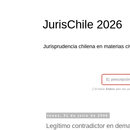
JurisChile 2026
Jurisprudencia chilena en materias civ
ⓘ El botón
Ambos
abre dos pes
lunes, 31 de julio de 2006
Legítimo contradictor en dema