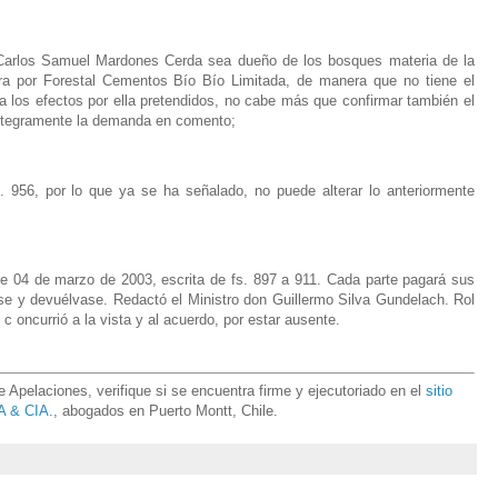
 Carlos Samuel Mardones Cerda sea dueño de los bosques materia de la
ra por Forestal Cementos Bío Bío Limitada, de manera que no tiene el
ara los efectos por ella pretendidos, no cabe más que confirmar también el
 íntegramente la demanda en comento;
. 956, por lo que ya se ha señalado, no puede alterar lo anteriormente
de 04 de marzo de 2003, escrita de fs. 897 a 911. Cada parte pagará sus
ese y devuélvase. Redactó el Ministro don Guillermo Silva Gundelach. Rol
c oncurrió a la vista y al acuerdo, por estar ausente.
Apelaciones, verifique si se encuentra firme y ejecutoriado en el
sitio
 & CIA.
, abogados en Puerto Montt, Chile.