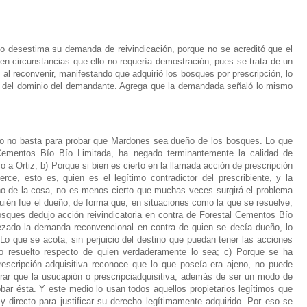
o desestima su demanda de reivindicación, porque no se acreditó que el
 en circunstancias que ello no requería demostración, pues se trata de un
 reconvenir, manifestando que adquirió los bosques por prescripción, lo
to del dominio del demandante. Agrega que la demandada señaló lo mismo
cado no basta para probar que Mardones sea dueño de los bosques. Lo que
 Cementos Bío Bío Limitada, ha negado terminantemente la calidad de
 a Ortiz; b) Porque si bien es cierto en la llamada acción de prescripción
rce, esto es, quien es el legítimo contradictor del prescribiente, y la
ño de la cosa, no es menos cierto que muchas veces surgirá el problema
quién fue el dueño, de forma que, en situaciones como la que se resuelve,
sques dedujo acción reivindicatoria en contra de Forestal Cementos Bío
rezado la demanda reconvencional en contra de quien se decía dueño, lo
 Lo que se acota, sin perjuicio del destino que puedan tener las acciones
lo resuelto respecto de quien verdaderamente lo sea; c) Porque se ha
rescripción adquisitiva reconoce que lo que poseía era ajeno, no puede
rar que la usucapión o prescripciadquisitiva, además de ser un modo de
obar ésta. Y este medio lo usan todos aquellos propietarios legítimos que
y directo para justificar su derecho legítimamente adquirido. Por eso se