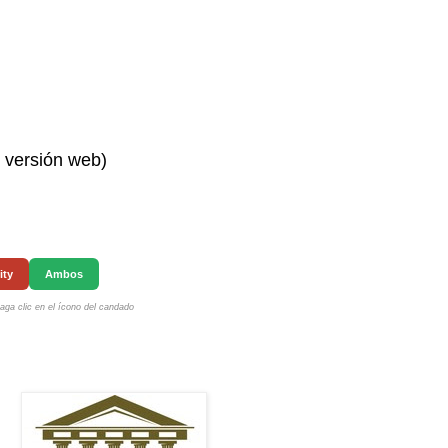
n versión web)
ity
Ambos
ga clic en el ícono del candado