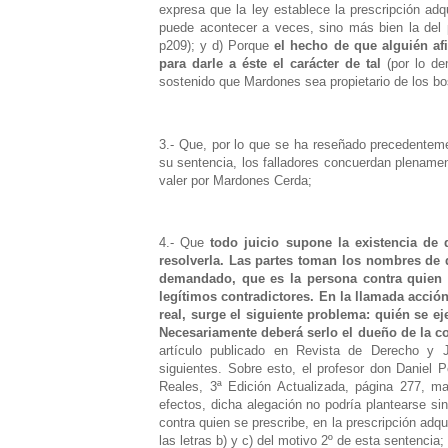
expresa que la ley establece la prescripción adq
puede acontecer a veces, sino más bien la del pr
p209); y d) Porque
el hecho de que alguién af
para darle a éste el carácter de tal
(por lo de
sostenido que Mardones sea propietario de los bo
3.- Que, por lo que se ha reseñado precedentemen
su sentencia, los falladores concuerdan plenamente
valer por Mardones Cerda;
4.- Que
todo juicio supone la existencia de
resolverla. Las partes toman los nombres de
demandado, que es la persona contra quien s
legítimos contradictores. En la llamada acción
real, surge el siguiente problema: quién se ej
Necesariamente deberá serlo el dueño de la c
artículo publicado en Revista de Derecho y 
siguientes. Sobre esto, el profesor don Daniel P
Reales, 3ª Edición Actualizada, página 277, ma
efectos, dicha alegación no podría plantearse sin
contra quien se prescribe, en la prescripción adqu
las letras b) y c) del motivo 2º de esta sentencia;