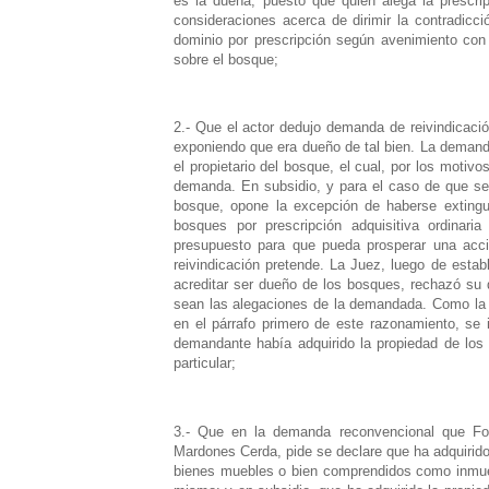
es la dueña, puesto que quien alega la prescri
consideraciones acerca de dirimir la contradicc
dominio por prescripción según avenimiento con 
sobre el bosque;
2.- Que el actor dedujo demanda de reivindicació
exponiendo que era dueño de tal bien. La deman
el propietario del bosque, el cual, por los motiv
demanda. En subsidio, y para el caso de que se
bosque, opone la excepción de haberse extinguid
bosques por prescripción adquisitiva ordinaria 
presupuesto para que pueda prosperar una acció
reivindicación pretende. La Juez, luego de esta
acreditar ser dueño de los bosques, rechazó su 
sean las alegaciones de la demandada. Como la ex
en el párrafo primero de este razonamiento, se 
demandante había adquirido la propiedad de los 
particular;
3.- Que en la demanda reconvencional que Fo
Mardones Cerda, pide se declare que ha adquirido
bienes muebles o bien comprendidos como inmuebl