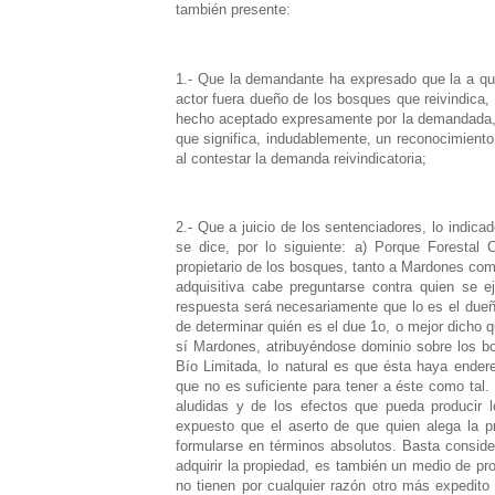
también presente:
1.- Que la demandante ha expresado que la a qu
actor fuera dueño de los bosques que reivindica,
hecho aceptado expresamente por la demandada, al
que significa, indudablemente, un reconocimien
al contestar la demanda reivindicatoria;
2.- Que a juicio de los sentenciadores, lo indi
se dice, por lo siguiente: a) Porque Forestal
propietario de los bosques, tanto a Mardones como
adquisitiva cabe preguntarse contra quien se eje
respuesta será necesariamente que lo es el due
de determinar quién es el due 1o, o mejor dicho 
sí Mardones, atribuyéndose dominio sobre los bo
Bío Limitada, lo natural es que ésta haya ende
que no es suficiente para tener a éste como tal.
aludidas y de los efectos que pueda producir 
expuesto que el aserto de que quien alega la p
formularse en términos absolutos. Basta conside
adquirir la propiedad, es también un medio de pr
no tienen por cualquier razón otro más expedito 