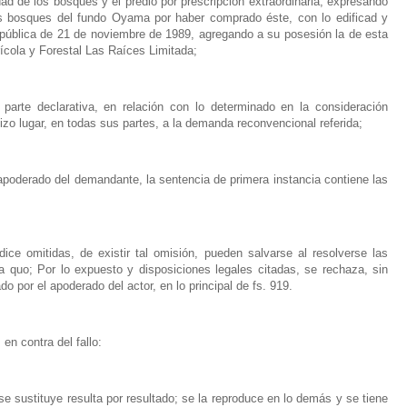
ad de los bosques y el predio por prescripción extraordinaria, expresando
los bosques del fundo Oyama por haber comprado éste, con lo edificad y
 pública de 21 de noviembre de 1989, agregando a su posesión la de esta
rícola y Forestal Las Raíces Limitada;
 parte declarativa, en relación con lo determinado en la consideración
 hizo lugar, en todas sus partes, a la demanda reconvencional referida;
 apoderado del demandante, la sentencia de primera instancia contiene las
ice omitidas, de existir tal omisión, pueden salvarse al resolverse las
 a quo; Por lo expuesto y disposiciones legales citadas, se rechaza, sin
o por el apoderado del actor, en lo principal de fs. 919.
en contra del fallo:
e sustituye resulta por resultado; se la reproduce en lo demás y se tiene