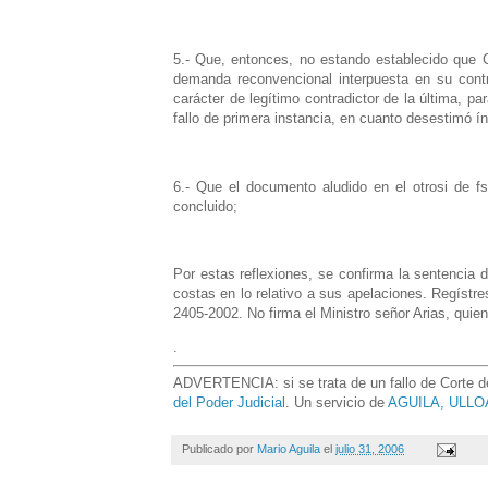
5.- Que, entonces, no estando establecido que
demanda reconvencional interpuesta en su cont
carácter de legítimo contradictor de la última, p
fallo de primera instancia, en cuanto desestimó
6.- Que el documento aludido en el otrosi de fs
concluido;
Por estas reflexiones, se confirma la sentencia 
costas en lo relativo a sus apelaciones. Regístr
2405-2002. No firma el Ministro señor Arias, quien 
.
ADVERTENCIA: si se trata de un fallo de Corte de 
del Poder Judicial
. Un servicio de
AGUILA, ULLOA
Publicado por
Mario Aguila
el
julio 31, 2006