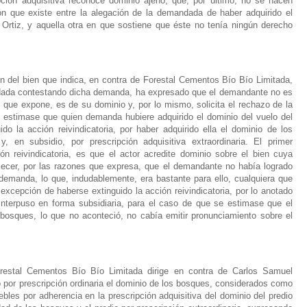
pción adquisitiva reconoce dominio ajeno; que, por último, no se hacen
ión que existe entre la alegación de la demandada de haber adquirido el
Ortiz, y aquella otra en que sostiene que éste no tenía ningún derecho
n del bien que indica, en contra de Forestal Cementos Bío Bío Limitada,
dada contestando dicha demanda, ha expresado que el demandante no es
os que expone, es de su dominio y, por lo mismo, solicita el rechazo de la
 estimase que quien demanda hubiere adquirido el dominio del vuelo del
o la acción reivindicatoria, por haber adquirido ella el dominio de los
y, en subsidio, por prescripción adquisitiva extraordinaria. El primer
n reivindicatoria, es que el actor acredite dominio sobre el bien cuya
blecer, por las razones que expresa, que el demandante no había logrado
demanda, lo que, indudablemente, era bastante para ello, cualquiera que
cepción de haberse extinguido la acción reivindicatoria, por lo anotado
interpuso en forma subsidiaria, para el caso de que se estimase que el
bosques, lo que no aconteció, no cabía emitir pronunciamiento sobre el
restal Cementos Bío Bío Limitada dirige en contra de Carlos Samuel
 por prescripción ordinaria el dominio de los bosques, considerados como
es por adherencia en la prescripción adquisitiva del dominio del predio