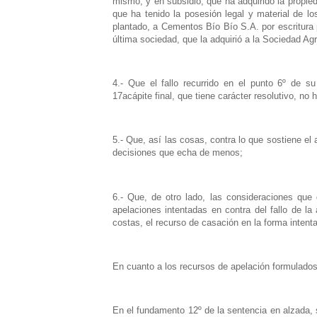
mismo; y en subsidio, que ha adquirido la propied
que ha tenido la posesión legal y material de 
plantado, a Cementos Bío Bío S.A. por escritura
última sociedad, que la adquirió a la Sociedad Ag
4.- Que el fallo recurrido en el punto 6º de su
17acápite final, que tiene carácter resolutivo, no
5.- Que, así las cosas, contra lo que sostiene el
decisiones que echa de menos;
6.- Que, de otro lado, las consideraciones que d
apelaciones intentadas en contra del fallo de la
costas, el recurso de casación en la forma intentad
En cuanto a los recursos de apelación formulados 
En el fundamento 12º de la sentencia en alzada, s