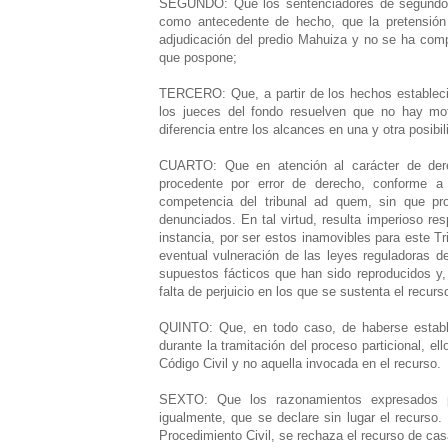
SEGUNDO: Que los sentenciadores de segundo gr
como antecedente de hecho, que la pretensión d
adjudicación del predio Mahuiza y no se ha comp
que pospone;
TERCERO: Que, a partir de los hechos estableci
los jueces del fondo resuelven que no hay mot
diferencia entre los alcances en una y otra posibil
CUARTO: Que en atención al carácter de derec
procedente por error de derecho, conforme a l
competencia del tribunal ad quem, sin que pro
denunciados. En tal virtud, resulta imperioso re
instancia, por ser estos inamovibles para este T
eventual vulneración de las leyes reguladoras d
supuestos fácticos que han sido reproducidos y, 
falta de perjuicio en los que se sustenta el recur
QUINTO: Que, en todo caso, de haberse estable
durante la tramitación del proceso particional, el
Código Civil y no aquella invocada en el recurso.
SEXTO: Que los razonamientos expresados pe
igualmente, que se declare sin lugar el recurso.
Procedimiento Civil, se rechaza el recurso de ca