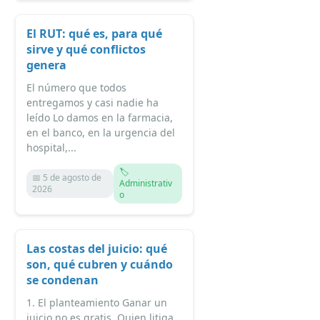
El RUT: qué es, para qué
sirve y qué conflictos
genera
El número que todos
entregamos y casi nadie ha
leído Lo damos en la farmacia,
en el banco, en la urgencia del
hospital,...
🏷️
📅 5 de agosto de
Administrativ
2026
o
Las costas del juicio: qué
son, qué cubren y cuándo
se condenan
1. El planteamiento Ganar un
juicio no es gratis. Quien litiga