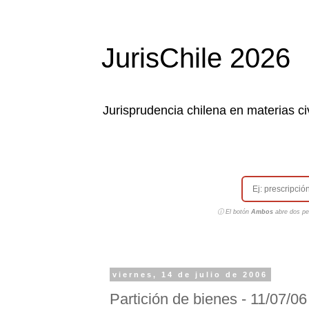
JurisChile 2026
Jurisprudencia chilena en materias civ
ⓘ El botón
Ambos
abre dos pes
viernes, 14 de julio de 2006
Partición de bienes - 11/07/0