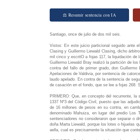
⚖ Resumir sentencia con IA
Santiago, once de julio de dos mil seis.
Vistos: En este juicio particional seguido ante 
Clasing y Guillermo Liewald Clasing, dicho árbitro
mil cinco y escritO a fojas 117, la liquidación 
Guillermo Liewald Bray realizó la partición de l
contra del fallo de primer grado, don Guillermo
Apelaciones de Valdivia, por sentencia de catorce 
laudo apelado. En contra de la sentencia de segu
de casación en el fondo, que se lee a fojas 268
PRIMERO: Que, en concepto del recurrente, la sen
1337 Nº3 del Código Civil, puesto que las adjudi
de 16 millones de pesos en su contra, en cambio
denominado Mahuiza, en lugar del predio Los Ti
sentenciadores no consideraron que separar o div
doña Marta Liewald, porque los lotes o hijuelas q
aella, cual es precisamente la situación que conte