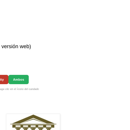
n versión web)
ity
Ambos
ga clic en el ícono del candado