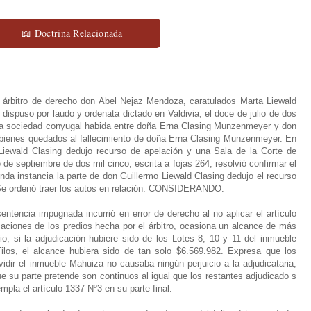
📖 Doctrina Relacionada
el árbitro de derecho don Abel Nejaz Mendoza, caratulados Marta Liewald
 dispuso por laudo y ordenata dictado en Valdivia, el doce de julio de dos
de la sociedad conyugal habida entre doña Erna Clasing Munzenmeyer y don
os bienes quedados al fallecimiento de doña Erna Clasing Munzenmeyer. En
 Liewald Clasing dedujo recurso de apelación y una Sala de la Corte de
de septiembre de dos mil cinco, escrita a fojas 264, resolvió confirmar el
nda instancia la parte de don Guillermo Liewald Clasing dedujo el recurso
. Se ordenó traer los autos en relación. CONSIDERANDO:
tencia impugnada incurrió en error de derecho al no aplicar el artículo
caciones de los predios hecha por el árbitro, ocasiona un alcance de más
, si la adjudicación hubiere sido de los Lotes 8, 10 y 11 del inmueble
los, el alcance hubiera sido de tan solo $6.569.982. Expresa que los
idir el inmueble Mahuiza no causaba ningún perjuicio a la adjudicataria,
ue su parte pretende son continuos al igual que los restantes adjudicado s
mpla el artículo 1337 Nº3 en su parte final.