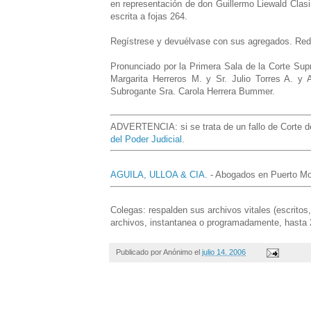
en representación de don Guillermo Liewald Clasi
escrita a fojas 264.
Regístrese y devuélvase con sus agregados. Redac
Pronunciado por la Primera Sala de la Corte Sup
Margarita Herreros M. y Sr. Julio Torres A. y 
Subrogante Sra. Carola Herrera Bummer.
ADVERTENCIA: si se trata de un fallo de Corte de 
del Poder Judicial
.
AGUILA, ULLOA & CIA.
- Abogados en Puerto Mon
Colegas: respalden sus archivos vitales (escritos
archivos, instantanea o programadamente, hasta 
Publicado por
Anónimo
el
julio 14, 2006