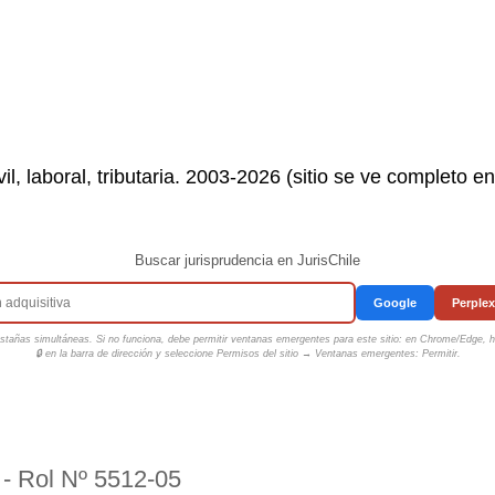
il, laboral, tributaria. 2003-2026 (sitio se ve completo e
Buscar jurisprudencia en JurisChile
Google
Perplex
tañas simultáneas. Si no funciona, debe permitir ventanas emergentes para este sitio: en Chrome/Edge, ha
🔒 en la barra de dirección y seleccione
Permisos del sitio → Ventanas emergentes: Permitir
.
6 - Rol Nº 5512-05