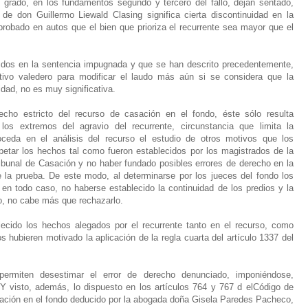
ado, en los fundamentos segundo y tercero del fallo, dejan sentado,
e don Guillermo Liewald Clasing significa cierta discontinuidad en la
robado en autos que el bien que prioriza el recurrente sea mayor que el
dos en la sentencia impugnada y que se han descrito precedentemente,
ivo valedero para modificar el laudo más aún si se considera que la
idad, no es muy significativa.
ho estricto del recurso de casación en el fondo, éste sólo resulta
os extremos del agravio del recurrente, circunstancia que limita la
ceda en el análisis del recurso el estudio de otros motivos que los
spetar los hechos tal como fueron establecidos por los magistrados de la
ribunal de Casación y no haber fundado posibles errores de derecho en la
e la prueba. De este modo, al determinarse por los jueces del fondo los
en todo caso, no haberse establecido la continuidad de los predios y la
so, no cabe más que rechazarlo.
cido los hechos alegados por el recurrente tanto en el recurso, como
los hubieren motivado la aplicación de la regla cuarta del artículo 1337 del
rmiten desestimar el error de derecho denunciado, imponiéndose,
 Y visto, además, lo dispuesto en los artículos 764 y 767 d elCódigo de
sación en el fondo deducido por la abogada doña Gisela Paredes Pacheco,