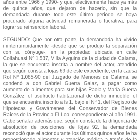
años entre 1966 y 1990- y que, efectivamente hace ya más
de quince años, que dejaron de hacerlo, sin que la
demandada durante todo este último período se haya
procurado alguna actividad remunerada o lucrativa, para
lograr su reinserción laboral.
SEGUNDO: Que por otra parte, la demandada ha vivido
ininterrumpidamente -desde que se produjo la separación
con su cónyuge-, en la propiedad ubicada en calle
Collahuasi Nº 1.537, Villa Ayquina de la ciudad de Calama,
la que se encuentra inscrita a nombre del actor, atendido
que según consta a fojas 69 de este expediente, en la causa
Rol Nº 1.085-90 del Juzgado de Menores de Calama, se
condenó a don Gabriel Guerra Galaz, a pagar como
aumento de alimentos para sus hijas Paola y María Guerra
González, el usufructo habitacional de dicho inmueble, el
que se encuentra inscrito a fs 1, bajo el Nº 1, del Registro de
Hipotecas y Gravámenes del Conservador de Bienes
Raíces de la Provincia El Loa, correspondiente al año 1991.
Cabe señalar además que, según consta de la diligencia de
absolución de posiciones, de fojas 92, la demandada
reconoció que el actor durante los últimos quince años le ha
proporcionado alimentos y atención médica a través de la