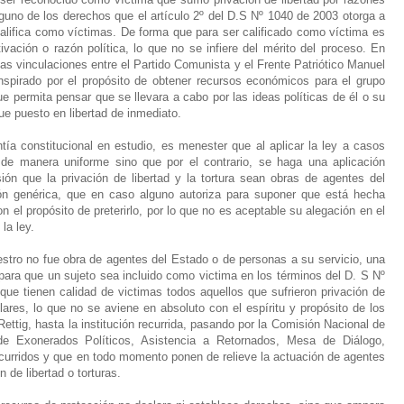
lguno de los derechos que el artículo 2º del D.S Nº 1040 de 2003 otorga a
califica como víctimas. De forma que para ser calificado como víctima es
ación o razón política, lo que no se infiere del mérito del proceso. En
idas vinculaciones entre el Partido Comunista y el Frente Patriótico Manuel
inspirado por el propósito de obtener recursos económicos para el grupo
e permita pensar que se llevara a cabo por las ideas políticas de él o su
ue puesto en libertad de inmediato.
ía constitucional en estudio, es menester que al aplicar la ley a casos
a de manera uniforme sino que por el contrario, se haga una aplicación
sión que la privación de libertad y la tortura sean obras de agentes del
ión genérica, que en caso alguno autoriza para suponer que está hecha
on el propósito de preterirlo, por lo que no es aceptable su alegación en el
la ley.
estro no fue obra de agentes del Estado o de personas a su servicio, una
para que un sujeto sea incluido como victima en los términos del D. S Nº
que tienen calidad de victimas todos aquellos que sufrieron privación de
ulares, lo que no se aviene en absoluto con el espíritu y propósito de los
ttig, hasta la institución recurrida, pasando por la Comisión Nacional de
de Exonerados Políticos, Asistencia a Retornados, Mesa de Diálogo,
recurridos y que en todo momento ponen de relieve la actuación de agentes
 de libertad o torturas.