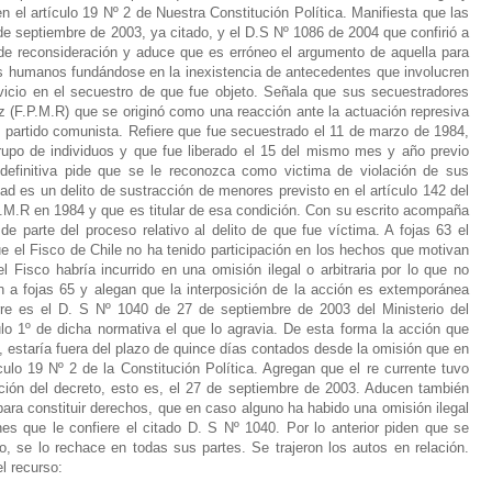
n el artículo 19 Nº 2 de Nuestra Constitución Política. Manifiesta que las
de septiembre de 2003, ya citado, y el D.S Nº 1086 de 2004 que confirió a
 de reconsideración y aduce que es erróneo el argumento de aquella para
s humanos fundándose en la inexistencia de antecedentes que involucren
vicio en el secuestro de que fue objeto. Señala que sus secuestradores
z (F.P.M.R) que se originó como una reacción ante la actuación represiva
 partido comunista. Refiere que fue secuestrado el 11 de marzo de 1984,
rupo de individuos y que fue liberado el 15 del mismo mes y año previo
efinitiva pide que se le reconozca como victima de violación de sus
ad es un delito de sustracción de menores previsto en el artículo 142 del
.P.M.R en 1984 y que es titular de esa condición. Con su escrito acompaña
de parte del proceso relativo al delito de que fue víctima. A fojas 63 el
 el Fisco de Chile no ha tenido participación en los hechos que motivan
 Fisco habría incurrido en una omisión ilegal o arbitraria por lo que no
n a fojas 65 y alegan que la interposición de la acción es extemporánea
rre es el D. S Nº 1040 de 27 de septiembre de 2003 del Ministerio del
ículo 1º de dicha normativa el que lo agravia. De esta forma la acción que
, estaría fuera del plazo de quince días contados desde la omisión que en
ículo 19 Nº 2 de la Constitución Política. Agregan que el re currente tuvo
ción del decreto, esto es, el 27 de septiembre de 2003. Aducen también
para constituir derechos, que en caso alguno ha habido una omisión ilegal
es que le confiere el citado D. S Nº 1040. Por lo anterior piden que se
o, se lo rechace en todas sus partes. Se trajeron los autos en relación.
l recurso: