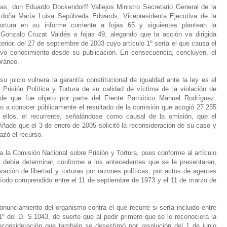
nas, don Eduardo Dockendorff Vallejos Ministro Secretario General de la
, doña María Luisa Sepúlveda Edwards, Vicepresidenta Ejecutiva de la
ortura en su informe corriente a fojas 65 y siguientes plantean la
Gonzalo Cruzat Valdés a fojas 49, alegando que la acción va dirigida
terior, del 27 de septiembre de 2003 cuyo artículo 1º sería el que causa el
tuvo conocimiento desde su publicación. En consecuencia, concluyen, el
oráneo.
su juicio vulnera la garantía constitucional de igualdad ante la ley es el
Prisión Política y Tortura de su calidad de víctima de la violación de
e que fue objeto por parte del Frente Patriótico Manuel Rodríguez.
o a conocer públicamente el resultado de la comisión que acogió 27.255
 ellos, el recurrente, señalándose como causal de la omisión, que el
ñade que el 3 de enero de 2005 solicitó la reconsideración de su caso y
azó el recurso.
a la Comisión Nacional sobre Prisión y Tortura, pues conforme al artículo
e debía determinar, conforme a los antecedentes que se le presentaren,
vación de libertad y torturas por razones políticas, por actos de agentes
ríodo comprendido entre el 11 de septiembre de 1973 y el 11 de marzo de
onunciamiento del organismo contra el que recurre si sería incluido entre
1º del D. S 1043, de suerte que al pedir primero que se le reconociera la
a reconsideración que también se desestimó por resolución del 1 de junio