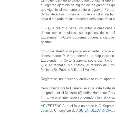
12.- Que fuera de lo dicho, cabe consignar que e
el legítimo ejercicio de alguna de las garantías q
quo vigente al momento previo al agravio. Por tal
de los derechos humanos, no se concilia con la 
haya disfrutado de los derechos derivados de la c
13.- Que por otra parte, los actos u omisiones a
deben ser ostensibles, susceptibles de esta
Excelentísima Corte Suprema, circunstancia que 
gestión.
14.- Que atendido lo procedentemente razonado 
desestimarse. Y visto, además, lo dispuesto en e
Excelentísima Corte Suprema sobre tramitación 
Que se rechaza, sin costas, el recurso de Pro
Ministro Sr. Patricio Villarroel Valdivia.
Regístrese, notifíquese y archívese en su oportu
Pronunciada por la Primera Sala de esta Corte de A
integrada por el Ministro (S) señor Humberto Pr
firma, no obstante haber concurrido a la vista y a
ADVERTENCIA: si el fallo no es de la C. Suprema,
Judicial
. Un servicio de
AGUILA, ULLOA & CIA.
,