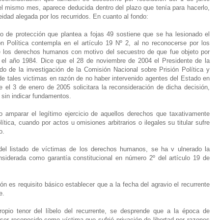
del mismo mes, aparece deducida dentro del plazo que tenía para hacerlo,
dad alegada por los recurridos. En cuanto al fondo:
o de protección que plantea a fojas 49 sostiene que se ha lesionado el
ón Política contempla en el artículo 19 Nº 2, al no reconocerse por los
de los derechos humanos con motivo del secuestro de que fue objeto por
n el año 1984. Dice que el 28 de noviembre de 2004 el Presidente de la
do de la investigación de la Comisión Nacional sobre Prisión Política y
de tales victimas en razón de no haber intervenido agentes del Estado en
ue el 3 de enero de 2005 solicitara la reconsideración de dicha decisión,
o sin indicar fundamentos.
to amparar el legítimo ejercicio de aquellos derechos que taxativamente
ítica, cuando por actos u omisiones arbitrarios o ilegales su titular sufre
o.
o del listado de víctimas de los derechos humanos, se ha v ulnerado la
nsiderada como garantía constitucional en número 2º del artículo 19 de
n es requisito básico establecer que a la fecha del agravio el recurrente
e.
opio tenor del líbelo del recurrente, se desprende que a la época de
 ser reconocido como víctima que sufrió privación de libertad por razones