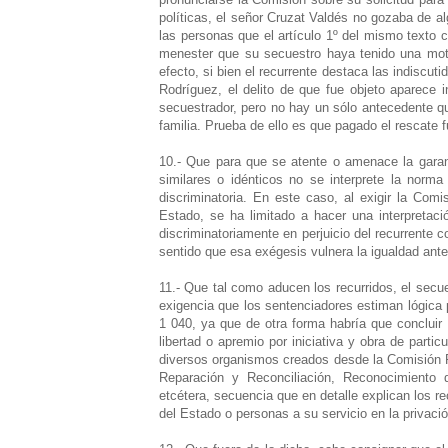
políticas, el señor Cruzat Valdés no gozaba de a
las personas que el artículo 1º del mismo texto 
menester que su secuestro haya tenido una motiv
efecto, si bien el recurrente destaca las indiscut
Rodríguez, el delito de que fue objeto aparece 
secuestrador, pero no hay un sólo antecedente qu
familia. Prueba de ello es que pagado el rescate f
10.- Que para que se atente o amenace la garant
similares o idénticos no se interprete la norm
discriminatoria. En este caso, al exigir la Comi
Estado, se ha limitado a hacer una interpretac
discriminatoriamente en perjuicio del recurrente c
sentido que esa exégesis vulnera la igualdad ante 
11.- Que tal como aducen los recurridos, el secu
exigencia que los sentenciadores estiman lógica 
1 040, ya que de otra forma habría que concluir 
libertad o apremio por iniciativa y obra de partic
diversos organismos creados desde la Comisión Re
Reparación y Reconciliación, Reconocimiento 
etcétera, secuencia que en detalle explican los 
del Estado o personas a su servicio en la privación