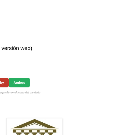
n versión web)
ity
Ambos
ga clic en el ícono del candado