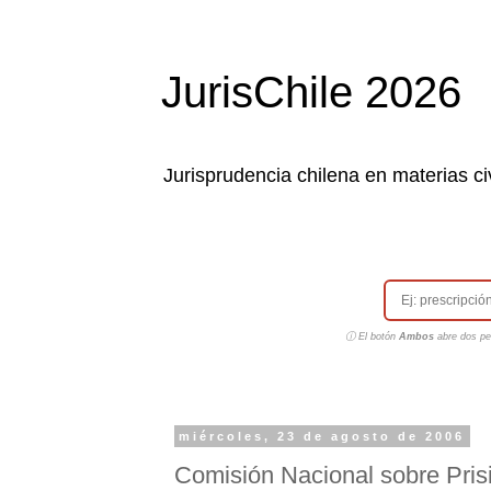
JurisChile 2026
Jurisprudencia chilena en materias civ
ⓘ El botón
Ambos
abre dos pes
miércoles, 23 de agosto de 2006
Comisión Nacional sobre Prisi