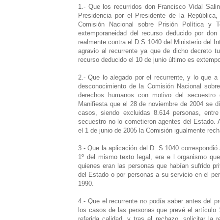
1.- Que los recurridos don Francisco Vidal Sali
Presidencia por el Presidente de la República
Comisión Nacional sobre Prisión Política y T
extemporaneidad del recurso deducido por don 
realmente contra el D.S 1040 del Ministerio del In
agravio al recurrente ya que de dicho decreto 
recurso deducido el 10 de junio último es extemp
2.- Que lo alegado por el recurrente, y lo que a 
desconocimiento de la Comisión Nacional sobre 
derechos humanos con motivo del secuestro d
Manifiesta que el 28 de noviembre de 2004 se di
casos, siendo excluidas 8.614 personas, entre
secuestro no lo cometieron agentes del Estado. A
el 1 de junio de 2005 la Comisión igualmente rech
3.- Que la aplicación del D. S 1040 correspondió 
1º del mismo texto legal, era e l organismo qu
quienes eran las personas que habían sufrido pri
del Estado o por personas a su servicio en el pe
1990.
4.- Que el recurrente no podía saber antes del pr
los casos de las personas que prevé el artículo 
referida calidad, y tras el rechazo, solicitar l