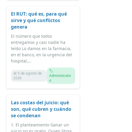
El RUT: qué es, para qué
sirve y qué conflictos
genera
El número que todos
entregamos y casi nadie ha
leído Lo damos en la farmacia,
en el banco, en la urgencia del
hospital,...
🏷️
📅 5 de agosto de
Administrativ
2026
o
Las costas del juicio: qué
son, qué cubren y cuándo
se condenan
1. El planteamiento Ganar un
juicio no es gratis. Quien litiga