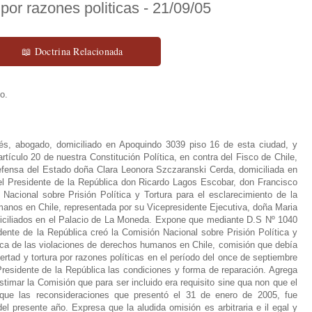
 por razones politicas - 21/09/05
📖 Doctrina Relacionada
o.
s, abogado, domiciliado en Apoquindo 3039 piso 16 de esta ciudad, y
tículo 20 de nuestra Constitución Política, en contra del Fisco de Chile,
efensa del Estado doña Clara Leonora Szczaranski Cerda, domiciliada en
el Presidente de la República don Ricardo Lagos Escobar, don Francisco
n Nacional sobre Prisión Política y Tortura para el esclarecimiento de la
manos en Chile, representada por su Vicepresidente Ejecutiva, doña Maria
iciliados en el Palacio de La Moneda. Expone que mediante D.S Nº 1040
idente de la República creó la Comisión Nacional sobre Prisión Política y
erca de las violaciones de derechos humanos en Chile, comisión que debía
ertad y tortura por razones políticas en el período del once de septiembre
residente de la República las condiciones y forma de reparación. Agrega
estimar la Comisión que para ser incluido era requisito sine qua non que el
 que las reconsideraciones que presentó el 31 de enero de 2005, fue
l presente año. Expresa que la aludida omisión es arbitraria e il egal y