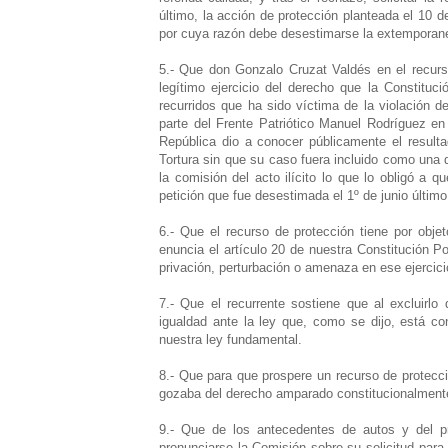
último, la acción de protección planteada el 10 
por cuya razón debe desestimarse la extemporanei
5.- Que don Gonzalo Cruzat Valdés en el recurs
legítimo ejercicio del derecho que la Constituci
recurridos que ha sido víctima de la violación 
parte del Frente Patriótico Manuel Rodríguez e
República dio a conocer públicamente el resulta
Tortura sin que su caso fuera incluido como una 
la comisión del acto ilícito lo que lo obligó a q
petición que fue desestimada el 1º de junio últim
6.- Que el recurso de protección tiene por obje
enuncia el artículo 20 de nuestra Constitución Pol
privación, perturbación o amenaza en ese ejercici
7.- Que el recurrente sostiene que al excluirl
igualdad ante la ley que, como se dijo, está co
nuestra ley fundamental.
8.- Que para que prospere un recurso de protecció
gozaba del derecho amparado constitucionalment
9.- Que de los antecedentes de autos y del pr
pronunciarse la Comisión sobre su solicitud para