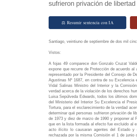
sufrieron privación de libertad
⚖ Resumir sentencia con IA
Santiago, veintiuno de septiembre de dos mil cinc
Vistos:
A fojas 49 comparece don Gonzalo Cruzat Valdé
expone que recurre de Protección de acuerdo al ar
representado por la Presidente del Consejo de D
Agustinas Nº 1687, en contra de su Excelencia 
Vidal Salinas Ministro del Interior y la Comisió
verdad acerca de la violación de los derechos hu
Luisa Sepúlveda Edwards, todos los últimos dom
del Ministerio del Interior Su Excelencia el Pres
Tortura, para el esclarecimiento de la verdad ac
determinar qué personas sufrieron privación de lib
de 1973 y diez de marzo de 1990 y proponer al P
que en la lista formada al efecto fue excluido al 
acto ilícito lo causaran agentes del Estado y
rechazada por la misma Comisión el 1 de junio de