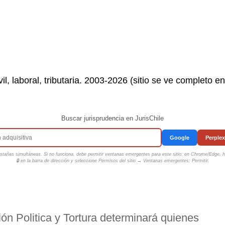
il, laboral, tributaria. 2003-2026 (sitio se ve completo e
Buscar jurisprudencia en JurisChile
Google
Perplex
tañas simultáneas. Si no funciona, debe permitir ventanas emergentes para este sitio: en Chrome/Edge, ha
🔒 en la barra de dirección y seleccione
Permisos del sitio → Ventanas emergentes: Permitir
.
ón Politica y Tortura determinará quienes