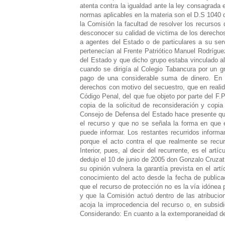
atenta contra la igualdad ante la ley consagrada e
normas aplicables en la materia son el D.S 1040 
la Comisión la facultad de resolver los recursos
desconocer su calidad de victima de los derecho
a agentes del Estado o de particulares a su ser
pertenecían al Frente Patriótico Manuel Rodrígue
del Estado y que dicho grupo estaba vinculado al
cuando se dirigía al Colegio Tabancura por un g
pago de una considerable suma de dinero. En d
derechos con motivo del secuestro, que en realid
Código Penal, del que fue objeto por parte del F
copia de la solicitud de reconsideración y copia 
Consejo de Defensa del Estado hace presente que
el recurso y que no se señala la forma en que el
puede informar. Los restantes recurridos informa
porque el acto contra el que realmente se recu
Interior, pues, al decir del recurrente, es el art
dedujo el 10 de junio de 2005 don Gonzalo Cruzat
su opinión vulnera la garantía prevista en el art
conocimiento del acto desde la fecha de publica
que el recurso de protección no es la vía idónea 
y que la Comisión actuó dentro de las atribucion
acoja la improcedencia del recurso o, en subsidi
Considerando: En cuanto a la extemporaneidad de