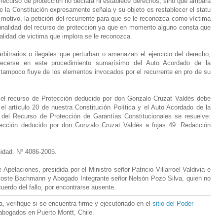
l recurso de protección no declara ni establece derechos, sino que ampara
ue la Constitución expresamente señala y su objeto es restablecer el statu
 motivo, la petición del recurrente para que se le reconozca como víctima
finalidad del recurso de protección ya que en momento alguno consta que
alidad de victima que implora se le reconozca.
rbitrarios o ilegales que perturban o amenazan el ejercicio del derecho,
blecerse en este procedimiento sumarísimo del Auto Acordado de la
tampoco fluye de los elementos invocados por el recurrente en pro de su
el recurso de Protección deducido por don Gonzalo Cruzat Valdés debe
l artículo 20 de nuestra Constitución Política y el Auto Acordado de la
del Recurso de Protección de Garantías Constitucionales se resuelve:
tección deducido por don Gonzalo Cruzat Valdés a fojas 49. Redacción
nidad. Nº 4086-2005.
pelaciones, presidida por el Ministro señor Patricio Villarroel Valdivia e
ovoste Bachmann y Abogado Integrante señor Nelsón Pozo Silva, quien no
cuerdo del fallo, por encontrarse ausente
.
 verifique si se encuentra firme y ejecutoriado en el
sitio del Poder
 abogados en Puerto Montt, Chile.