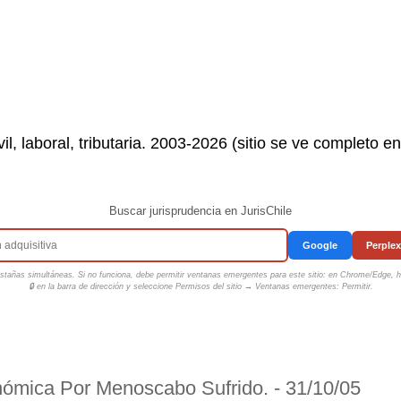
il, laboral, tributaria. 2003-2026 (sitio se ve completo e
Buscar jurisprudencia en JurisChile
Google
Perplex
tañas simultáneas. Si no funciona, debe permitir ventanas emergentes para este sitio: en Chrome/Edge, ha
🔒 en la barra de dirección y seleccione
Permisos del sitio → Ventanas emergentes: Permitir
.
ómica Por Menoscabo Sufrido. - 31/10/05