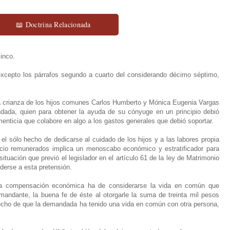
📖 Doctrina Relacionada
cinco.
xcepto los párrafos segundo a cuarto del considerando décimo séptimo,
 crianza de los hijos comunes Carlos Humberto y Mónica Eugenia Vargas
dada, quien para obtener la ayuda de su cónyuge en un principio debió
imenticia que colabore en algo a los gastos generales que debió soportar.
sólo hecho de dedicarse al cuidado de los hijos y a las labores propia
ficio remunerados implica un menoscabo económico y estratificador para
ituación que previó el legislador en el artículo 61 de la ley de Matrimonio
derse a esta pretensión.
a compensación económica ha de considerarse la vida en común que
emandante, la buena fe de éste al otorgarle la suma de treinta mil pesos
echo de que la demandada ha tenido una vida en común con otra persona,