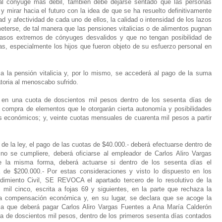
al cónyuge más débil, también debe dejarse sentado que las personas
y mirar hacia el futuro con la idea de que se ha resuelto definitivamente
d y afectividad de cada uno de ellos, la calidad o intensidad de los lazos
ometerse, de tal manera que las pensiones vitalicias o de alimentos pugnan
casos extremos de cónyuges desvalidos y que no tengan posibilidad de
as, especialmente los hijos que fueron objeto de su esfuerzo personal en
 la pensión vitalicia y, por lo mismo, se accederá al pago de la suma
oria al menoscabo sufrido.
en una cuota de doscientos mil pesos dentro de los sesenta días de
 la compra de elementos que le otorgarán cierta autonomía y posibilidades
s económicos; y, veinte cuotas mensuales de cuarenta mil pesos a partir
de la ley, el pago de las cuotas de $40.000.- deberá efectuarse dentro de
o se cumpliere, deberá oficiarse al empleador de Carlos Aliro Vargas
e la misma forma, deberá actuarse si dentro de los sesenta días el
de $200.000.- Por estas consideraciones y visto lo dispuesto en los
dimiento Civil, SE REVOCA el apartado tercero de lo resolutivo de la
 mil cinco, escrita a fojas 69 y siguientes, en la parte que rechaza la
la compensación económica y, en su lugar, se declara que se acoge la
 que deberá pagar Carlos Aliro Vargas Fuentes a Ana María Calderón
a de doscientos mil pesos, dentro de los primeros sesenta días contados