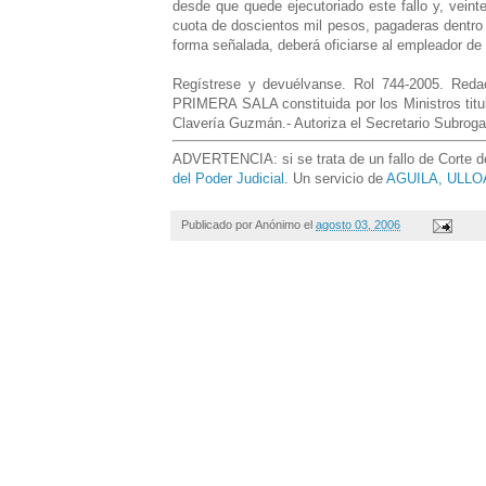
desde que quede ejecutoriado este fallo y, veint
cuota de doscientos mil pesos, pagaderas dentro 
forma señalada, deberá oficiarse al empleador de
Regístrese y devuélvanse. Rol 744-2005. Redac
PRIMERA SALA constituida por los Ministros titul
Clavería Guzmán.- Autoriza el Secretario Subroga
ADVERTENCIA: si se trata de un fallo de Corte de 
del Poder Judicial
. Un servicio de
AGUILA, ULLOA
Publicado por
Anónimo
el
agosto 03, 2006