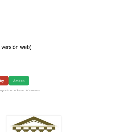
n versión web)
ity
Ambos
ga clic en el ícono del candado