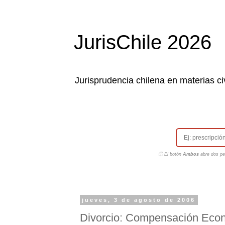
JurisChile 2026
Jurisprudencia chilena en materias civ
ⓘ El botón
Ambos
abre dos pes
jueves, 3 de agosto de 2006
Divorcio: Compensación Econ