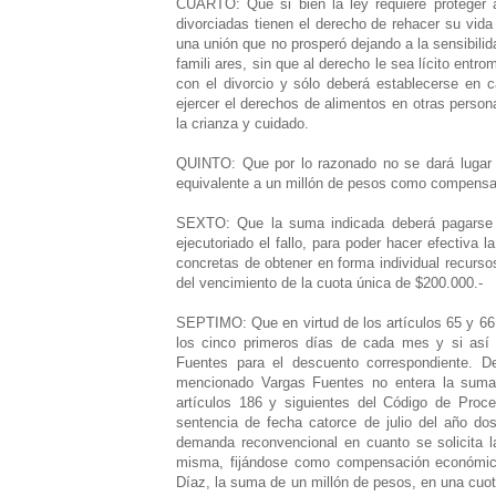
CUARTO: Que si bien la ley requiere proteger 
divorciadas tienen el derecho de rehacer su vida 
una unión que no prosperó dejando a la sensibilida
famili ares, sin que al derecho le sea lícito entr
con el divorcio y sólo deberá establecerse en 
ejercer el derechos de alimentos en otras person
la crianza y cuidado.
QUINTO: Que por lo razonado no se dará lugar a
equivalente a un millón de pesos como compensat
SEXTO: Que la suma indicada deberá pagarse 
ejecutoriado el fallo, para poder hacer efectiva
concretas de obtener en forma individual recurso
del vencimiento de la cuota única de $200.000.-
SEPTIMO: Que en virtud de los artículos 65 y 66 
los cinco primeros días de cada mes y si así n
Fuentes para el descuento correspondiente. D
mencionado Vargas Fuentes no entera la suma 
artículos 186 y siguientes del Código de Proce
sentencia de fecha catorce de julio del año dos
demanda reconvencional en cuanto se solicita 
misma, fijándose como compensación económica
Díaz, la suma de un millón de pesos, en una cuot