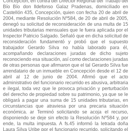
Concepción, en contra del Director Regional del Trabajo del
Bío Bío don Ildefonso Galaz Pradenas, domiciliado en
Castellón 435, Concepción, quien con fecha 20 de abril de
2004, mediante Resolución Nº584, de 20 de abril de 2005,
denegó su solicitud de reconsideración de una multa de 15
unidades tributarias mensuales que le fuera aplicada por el
Inspector Patricio Salgado. Señaló que en dicha solicitud de
reconsideración fundamentó y probó que el supuesto
trabajador Gerardo Silva no había laborado para él,
acompañando declaraciones juradas de dicho sujeto
reconociendo esa situación, así como declaraciones juradas
de otras personas que afirmaron que el tal Gerardo Silva fue
arrendatario de un inmueble en Concepción desde el 12 de
abril al 12 de junio de 2004. Afirmó que el acto
administrativo del funcionario recurrido es abusiva, arbitraria
e ilegal, toda vez que le provoca privación y perturbación
del derecho de propiedad sobre su patrimonio, ya que se le
obligará a pagar una suma de 15 unidades tributarias, en
circunstancias que atraviesa por una precaria situación
económica. ar Terminó solicitando se acoja el recurso,
disponiendo se deje sin efecto la Resolución Nº584 y, por
ende, la multa impuesta. A fs.45 informó la letrada doña
Laura Silva Uribe por el funcionario recurrido, solicitando el