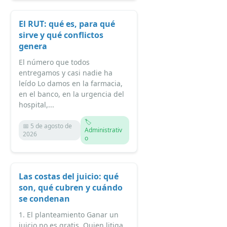
El RUT: qué es, para qué
sirve y qué conflictos
genera
El número que todos
entregamos y casi nadie ha
leído Lo damos en la farmacia,
en el banco, en la urgencia del
hospital,...
🏷️
📅 5 de agosto de
Administrativ
2026
o
Las costas del juicio: qué
son, qué cubren y cuándo
se condenan
1. El planteamiento Ganar un
juicio no es gratis. Quien litiga