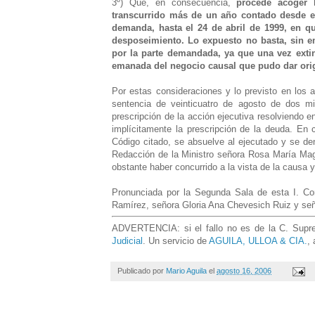
3º) Que, en consecuencia,
procede acoger 
transcurrido más de un año contado desde e
demanda, hasta el 24 de abril de 1999, en que
desposeimiento. Lo expuesto no basta, sin e
por la parte demandada, ya que una vez exti
emanada del negocio causal que pudo dar orig
Por estas consideraciones y lo previsto en los a
sentencia de veinticuatro de agosto de dos mi
prescripción de la acción ejecutiva resolviendo 
implícitamente la prescripción de la deuda. En 
Código citado, se absuelve al ejecutado y se de
Redacción de la Ministro señora Rosa María Mag
obstante haber concurrido a la vista de la causa y
Pronunciada por la Segunda Sala de esta I. Cort
Ramírez, señora Gloria Ana Chevesich Ruiz y s
ADVERTENCIA: si el fallo no es de la C. Suprem
Judicial
. Un servicio de
AGUILA, ULLOA & CIA.
,
Publicado por
Mario Aguila
el
agosto 16, 2006