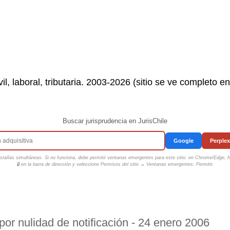
il, laboral, tributaria. 2003-2026 (sitio se ve completo e
Buscar jurisprudencia en JurisChile
Google
Perplex
tañas simultáneas. Si no funciona, debe permitir ventanas emergentes para este sitio: en Chrome/Edge, ha
🔒 en la barra de dirección y seleccione
Permisos del sitio → Ventanas emergentes: Permitir
.
por nulidad de notificación - 24 enero 2006