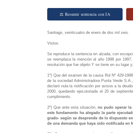
⚖ Resumir sentencia con IA
Santiago, veinticuatro de enero de dos mil seis.
Vistos:
Se reproduce la sentencia en alzada, con excepc
se reemplaza la mención al año 1998 por 1997; e
resolución que fue objeto Y se tiene en su lugar 
1º) Que del examen de la causa Rol Nº 429-1998 d
de la sociedad Administradora Punta Verde S.A.
declaró nula la notificación por avisos a la deud
2000, quedando ejecutoriada el 20 de septiembr
cumplimiento.
2º) Que ante esta situación,
no pudo operar la 
este fundamento ha alegado la parte ejecutad
grado- según se desprende de lo dispuesto en l
de una demanda que haya sido notificada en f