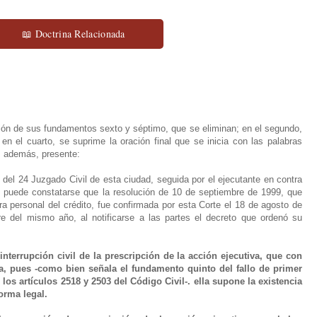
📖 Doctrina Relacionada
ión de sus fundamentos sexto y séptimo, que se eliminan; en el segundo,
n el cuarto, se suprime la oración final que se inicia con las palabras
y, además, presente:
el 24 Juzgado Civil de esta ciudad, seguida por el ejecutante en contra
, puede constatarse que la resolución de 10 de septiembre de 1999, que
ora personal del crédito, fue confirmada por esta Corte el 18 de agosto de
e del mismo año, al notificarse a las partes el decreto que ordenó su
interrupción civil de la prescripción de la acción ejecutiva, que con
a, pues -como bien señala el fundamento quinto del fallo de primer
os artículos 2518 y 2503 del Código Civil-. ella supone la existencia
orma legal.