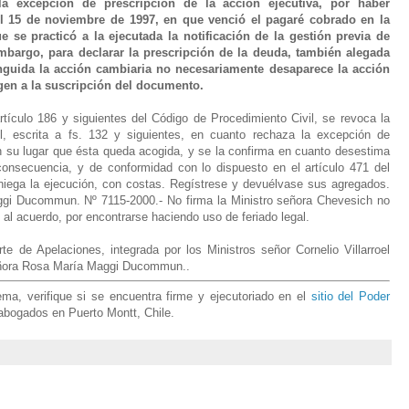
la excepción de prescripción de la acción ejecutiva, por haber
l 15 de noviembre de 1997, en que venció el pagaré cobrado en la
 se practicó a la ejecutada la notificación de la gestión previa de
mbargo, para declarar la prescripción de la deuda, también alegada
nguida la acción cambiaria no necesariamente desaparece la acción
en a la suscripción del documento.
rtículo 186 y siguientes del Código de Procedimiento Civil, se revoca la
l, escrita a fs. 132 y siguientes, en cuanto rechaza la excepción de
en su lugar que ésta queda acogida, y se la confirma en cuanto desestima
consecuencia, y de conformidad con lo dispuesto en el artículo 471 del
niega la ejecución, con costas. Regístrese y devuélvase sus agregados.
gi Ducommun. Nº 7115-2000.- No firma la Ministro señora Chevesich no
 al acuerdo, por encontrarse haciendo uso de feriado legal.
e de Apelaciones, integrada por los Ministros señor Cornelio Villarroel
eñora Rosa María Maggi Ducommun.
.
a, verifique si se encuentra firme y ejecutoriado en el
sitio del Poder
 abogados en Puerto Montt, Chile.