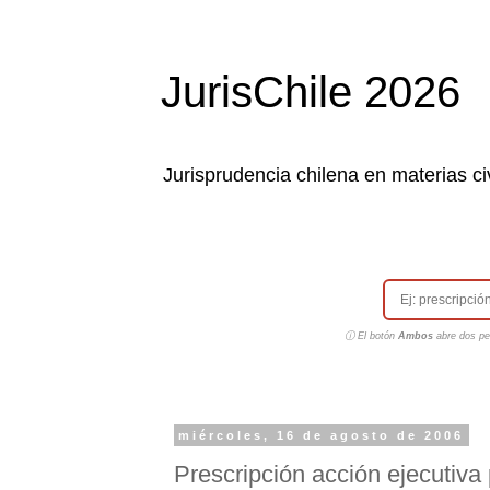
JurisChile 2026
Jurisprudencia chilena en materias civ
ⓘ El botón
Ambos
abre dos pes
miércoles, 16 de agosto de 2006
Prescripción acción ejecutiva 