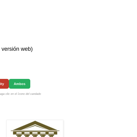
n versión web)
ity
Ambos
ga clic en el ícono del candado