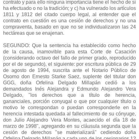
contrato y para ello ninguna importancia tiene el hecho de si
ha efectuado o no la tradición; y c) ha vulnerado los artículos
1811 y 1812 del citado cuerpo legal, al entender que el
contrato en cuestión es una cesión de derechos y no una
compraventa, basado en que no se individualizaron las 24
hectáreas que se enajenan.
SEGUNDO: Que la sentencia ha establecido como hecho
de la causa, inamovible para esta Corte de Casación
(considerando octavo del fallo de primer grado, reproducido
por el de segundo), el siguiente: por escritura pública de 29
de agosto de 1994, suscrita ante el Notario Público de
Osorno don Ernesto Starke Saez, suplente del titular don
GGG, doña Orfelina Delgado Millapán cedió a los
demandados Inés Alejandra y Edmundo Alejandro Vera
Delgado, "los derechos que a título de herencia,
gananciales, porción conyugal o que por cualquier título o
motivo le correspondan o puedan corresponderle en la
herencia intestada quedada al fallecimiento de su cónyuge,
don Julio Alejandro Vera Montes, acaecido el día 18 de
marzo de 1998", agregando en su cláusula segunda que la
cesión de derechos "se materializará" cediendo doña
Orfelina Delgado Millapán a cada uno de los cesionarios 12