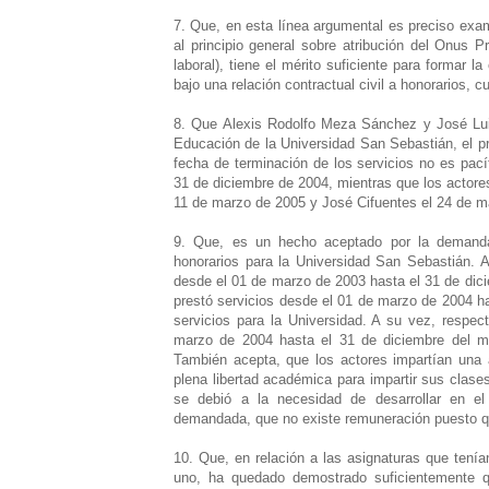
7. Que, en esta línea argumental es preciso exa
al principio general sobre atribución del Onus P
laboral), tiene el mérito suficiente para formar 
bajo una relación contractual civil a honorarios, c
8. Que Alexis Rodolfo Meza Sánchez y José Lu
Educación de la Universidad San Sebastián, el 
fecha de terminación de los servicios no es pac
31 de diciembre de 2004, mientras que los actore
11 de marzo de 2005 y José Cifuentes el 24 de m
9. Que, es un hecho aceptado por la demanda
honorarios para la Universidad San Sebastián. 
desde el 01 de marzo de 2003 hasta el 31 de dici
prestó servicios desde el 01 de marzo de 2004 ha
servicios para la Universidad. A su vez, respe
marzo de 2004 hasta el 31 de diciembre del mi
También acepta, que los actores impartían una a
plena libertad académica para impartir sus clase
se debió a la necesidad de desarrollar en e
demandada, que no existe remuneración puesto qu
10. Que, en relación a las asignaturas que tenía
uno, ha quedado demostrado suficientemente q