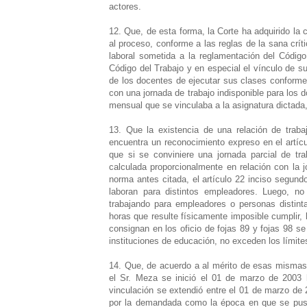
actores.
12. Que, de esta forma, la Corte ha adquirido la 
al proceso, conforme a las reglas de la sana crít
laboral sometida a la reglamentación del Código 
Código del Trabajo y en especial el vínculo de s
de los docentes de ejecutar sus clases conforme
con una jornada de trabajo indisponible para los
mensual que se vinculaba a la asignatura dictada
13. Que la existencia de una relación de trab
encuentra un reconocimiento expreso en el artícu
que si se conviniere una jornada parcial de tr
calculada proporcionalmente en relación con la 
norma antes citada, el artículo 22 inciso segund
laboran para distintos empleadores. Luego, no
trabajando para empleadores o personas disti
horas que resulte físicamente imposible cumplir,
consignan en los oficio de fojas 89 y fojas 98 s
instituciones de educación, no exceden los límite
14. Que, de acuerdo a al mérito de esas mismas p
el Sr. Meza se inició el 01 de marzo de 2003 h
vinculación se extendió entre el 01 de marzo de
por la demandada como la época en que se puso t