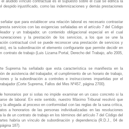
 el aludido vínculo contractual es el supuesto sobre el cual se edifica la
el despido injustificado, como las indemnizaciones y demás prestaciones
 señalar que para establecer una relación laboral es necesario contrastar
resta servicios con las exigencias señaladas en el artículo 7 del Código
eador y un trabajador, un contenido obligacional especial en el cual
uneraciones y la prestación de los servicios, a los que se une la
ción contractual civil se puede reconocer una prestación de servicios y
o), es la subordinación el elemento configurante que permite decidir en
 contrato de trabajo (Luis Lizama Portal, Derecho del Trabajo, año 2005,
rte Suprema ha señalado que esta característica se manifiesta en la
ión de asistencia del trabajador, el cumplimiento de un horario de trabajo,
iones y la subordinación a controles e instrucciones impartidas por el
rabajador (Corte Suprema, Fallos del Mes Nº457, página 2700).
 de honorarios por si solas no impide examinar en un caso concreto si la
ficarse de laboral. En este sentido, nuestro Máximo Tribunal resolvió que
 la allegada al proceso en conformidad con las reglas de la sana crítica,
atos a honorarios de las personas individualizadas en las resoluciones
 la de un contrato de trabajo en los términos del artículo 7 del Código del
partes habría un vínculo de subordinación y dependencia (R.D.J., 04 de
página 187).