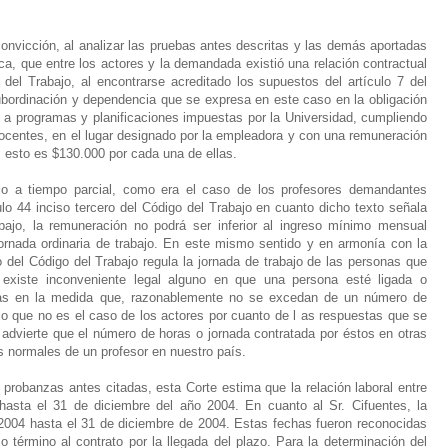
convicción, al analizar las pruebas antes descritas y las demás aportadas
ica, que entre los actores y la demandada existió una relación contractual
del Trabajo, al encontrarse acreditado los supuestos del artículo 7 del
ubordinación y dependencia que se expresa en este caso en la obligación
 a programas y planificaciones impuestas por la Universidad, cumpliendo
 docentes, en el lugar designado por la empleadora y con una remuneración
, esto es $130.000 por cada una de ellas.
ajo a tiempo parcial, como era el caso de los profesores demandantes
lo 44 inciso tercero del Código del Trabajo en cuanto dicho texto señala
abajo, la remuneración no podrá ser inferior al ingreso mínimo mensual
jornada ordinaria de trabajo. En este mismo sentido y en armonía con la
o del Código del Trabajo regula la jornada de trabajo de las personas que
 existe inconveniente legal alguno en que una persona esté ligada o
ntas en la medida que, razonablemente no se excedan de un número de
 lo que no es el caso de los actores por cuanto de l as respuestas que se
e advierte que el número de horas o jornada contratada por éstos en otras
s normales de un profesor en nuestro país.
robanzas antes citadas, esta Corte estima que la relación laboral entre
asta el 31 de diciembre del año 2004. En cuanto al Sr. Cifuentes, la
 2004 hasta el 31 de diciembre de 2004. Estas fechas fueron reconocidas
érmino al contrato por la llegada del plazo. Para la determinación del