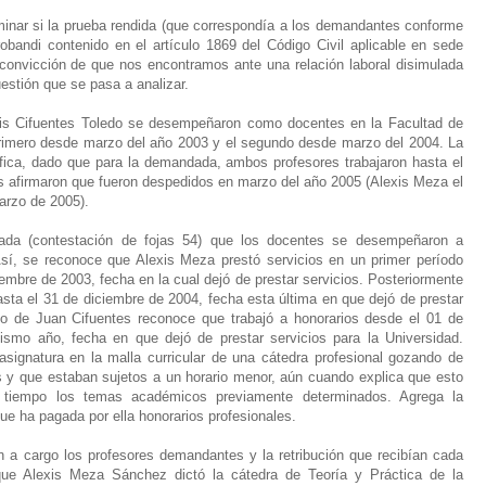
minar si la prueba rendida (que correspondía a los demandantes conforme
robandi contenido en el artículo 1869 del Código Civil aplicable en sede
la convicción de que nos encontramos ante una relación laboral disimulada
uestión que se pasa a analizar.
is Cifuentes Toledo se desempeñaron como docentes en la Facultad de
primero desde marzo del año 2003 y el segundo desde marzo del 2004. La
ífica, dado que para la demandada, ambos profesores trabajaron hasta el
s afirmaron que fueron despedidos en marzo del año 2005 (Alexis Meza el
arzo de 2005).
da (contestación de fojas 54) que los docentes se desempeñaron a
Así, se reconoce que Alexis Meza prestó servicios en un primer período
embre de 2003, fecha en la cual dejó de prestar servicios. Posteriormente
sta el 31 de diciembre de 2004, fecha esta última en que dejó de prestar
cto de Juan Cifuentes reconoce que trabajó a honorarios desde el 01 de
smo año, fecha en que dejó de prestar servicios para la Universidad.
signatura en la malla curricular de una cátedra profesional gozando de
s y que estaban sujetos a un horario menor, aún cuando explica que esto
l tiempo los temas académicos previamente determinados. Agrega la
e ha pagada por ella honorarios profesionales.
n a cargo los profesores demandantes y la retribución que recibían cada
ue Alexis Meza Sánchez dictó la cátedra de Teoría y Práctica de la