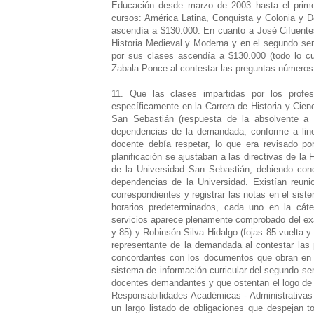
Educación desde marzo de 2003 hasta el primer
cursos: América Latina, Conquista y Colonia y 
ascendía a $130.000. En cuanto a José Cifuentes
Historia Medieval y Moderna y en el segundo seme
por sus clases ascendía a $130.000 (todo lo cu
Zabala Ponce al contestar las preguntas números 8
11. Que las clases impartidas por los profe
específicamente en la Carrera de Historia y Cien
San Sebastián (respuesta de la absolvente a 
dependencias de la demandada, conforme a linea
docente debía respetar, lo que era revisado p
planificación se ajustaban a las directivas de la
de la Universidad San Sebastián, debiendo conc
dependencias de la Universidad. Existían reuni
correspondientes y registrar las notas en el sist
horarios predeterminados, cada uno en la cát
servicios aparece plenamente comprobado del exa
y 85) y Robinsón Silva Hidalgo (fojas 85 vuelta 
representante de la demandada al contestar las 
concordantes con los documentos que obran en l
sistema de información curricular del segundo se
docentes demandantes y que ostentan el logo de
Responsabilidades Académicas - Administrativas
un largo listado de obligaciones que despejan t