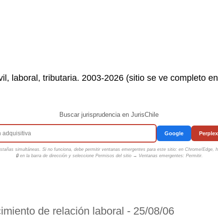
il, laboral, tributaria. 2003-2026 (sitio se ve completo e
Buscar jurisprudencia en JurisChile
Google
Perplex
tañas simultáneas. Si no funciona, debe permitir ventanas emergentes para este sitio: en Chrome/Edge, ha
🔒 en la barra de dirección y seleccione
Permisos del sitio → Ventanas emergentes: Permitir
.
miento de relación laboral - 25/08/06