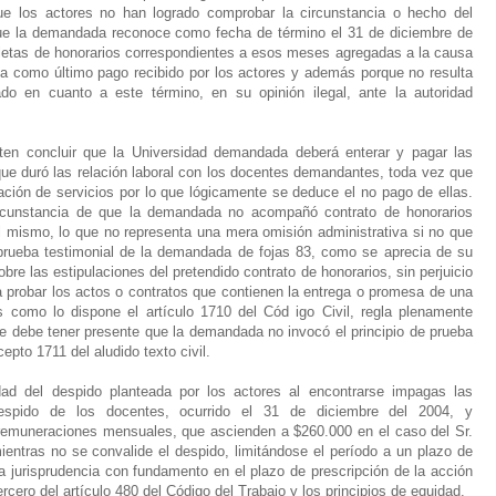
que los actores no han logrado comprobar la circunstancia o hecho del
que la demandada reconoce como fecha de término el 31 de diciembre de
oletas de honorarios correspondientes a esos meses agregadas a la causa
ha como último pago recibido por los actores y además porque no resulta
o en cuanto a este término, en su opinión ilegal, ante la autoridad
en concluir que la Universidad demandada deberá enterar y pagar las
ue duró las relación laboral con los docentes demandantes, toda vez que
tación de servicios por lo que lógicamente se deduce el no pago de ellas.
circunstancia de que la demandada no acompañó contrato de honorarios
el mismo, lo que no representa una mera omisión administrativa si no que
 prueba testimonial de la demandada de fojas 83, como se aprecia de su
re las estipulaciones del pretendido contrato de honorarios, sin perjuicio
ra probar los actos o contratos que contienen la entrega o promesa de una
 como lo dispone el artículo 1710 del Cód igo Civil, regla plenamente
e debe tener presente que la demandada no invocó el principio de prueba
epto 1711 del aludido texto civil.
ad del despido planteada por los actores al encontrarse impagas las
despido de los docentes, ocurrido el 31 de diciembre del 2004, y
remuneraciones mensuales, que ascienden a $260.000 en el caso del Sr.
entras no se convalide el despido, limitándose el período a un plazo de
 jurisprudencia con fundamento en el plazo de prescripción de la acción
rcero del artículo 480 del Código del Trabajo y los principios de equidad.