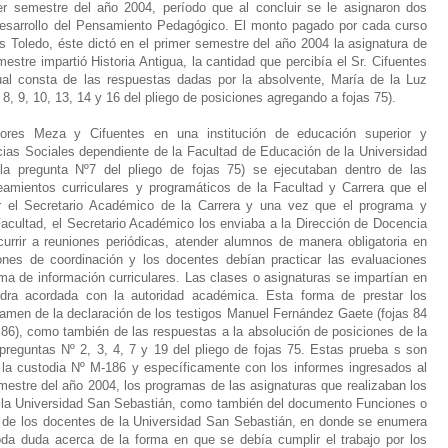
 semestre del año 2004, período que al concluir se le asignaron dos
Desarrollo del Pensamiento Pedagógico. El monto pagado por cada curso
 Toledo, éste dictó en el primer semestre del año 2004 la asignatura de
stre impartió Historia Antigua, la cantidad que percibía el Sr. Cifuentes
al consta de las respuestas dadas por la absolvente, María de la Luz
, 9, 10, 13, 14 y 16 del pliego de posiciones agregando a fojas 75).
sores Meza y Cifuentes en una institución de educación superior y
cias Sociales dependiente de la Facultad de Educación de la Universidad
la pregunta Nº7 del pliego de fojas 75) se ejecutaban dentro de las
mientos curriculares y programáticos de la Facultad y Carrera que el
or el Secretario Académico de la Carrera y una vez que el programa y
 Facultad, el Secretario Académico los enviaba a la Dirección de Docencia
urrir a reuniones periódicas, atender alumnos de manera obligatoria en
ones de coordinación y los docentes debían practicar las evaluaciones
ema de información curriculares. Las clases o asignaturas se impartían en
edra acordada con la autoridad académica. Esta forma de prestar los
men de la declaración de los testigos Manuel Fernández Gaete (fojas 84
y 86), como también de las respuestas a la absolución de posiciones de la
preguntas Nº 2, 3, 4, 7 y 19 del pliego de fojas 75. Estas prueba s son
a custodia Nº M-186 y específicamente con los informes ingresados al
mestre del año 2004, los programas de las asignaturas que realizaban los
 la Universidad San Sebastián, como también del documento Funciones o
 de los docentes de la Universidad San Sebastián, en donde se enumera
oda duda acerca de la forma en que se debía cumplir el trabajo por los