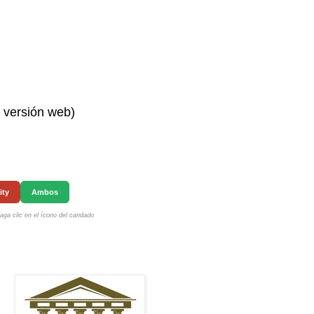
n versión web)
ity
Ambos
ga clic en el ícono del candado