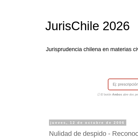
JurisChile 2026
Jurisprudencia chilena en materias civ
ⓘ El botón
Ambos
abre dos pes
jueves, 12 de octubre de 2006
Nulidad de despido - Reconoci