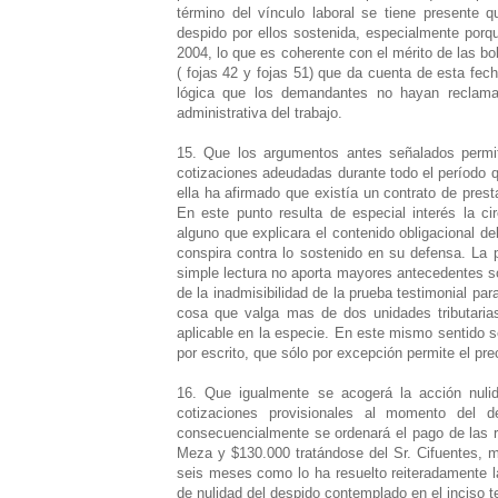
término del vínculo laboral se tiene presente 
despido por ellos sostenida, especialmente por
2004, lo que es coherente con el mérito de las b
( fojas 42 y fojas 51) que da cuenta de esta fec
lógica que los demandantes no hayan reclamad
administrativa del trabajo.
15. Que los argumentos antes señalados permit
cotizaciones adeudadas durante todo el período q
ella ha afirmado que existía un contrato de pres
En este punto resulta de especial interés la 
alguno que explicara el contenido obligacional d
conspira contra lo sostenido en su defensa. La
simple lectura no aporta mayores antecedentes sob
de la inadmisibilidad de la prueba testimonial pa
cosa que valga mas de dos unidades tributarias
aplicable en la especie. En este mismo sentido s
por escrito, que sólo por excepción permite el prec
16. Que igualmente se acogerá la acción nulid
cotizaciones provisionales al momento del 
consecuencialmente se ordenará el pago de las 
Meza y $130.000 tratándose del Sr. Cifuentes, mi
seis meses como lo ha resuelto reiteradamente la
de nulidad del despido contemplado en el inciso te