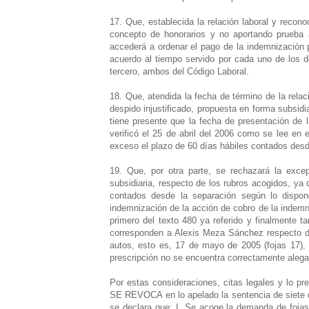
17. Que, establecida la relación laboral y rec
concepto de honorarios y no aportando prueba 
accederá a ordenar el pago de la indemnización p
acuerdo al tiempo servido por cada uno de los d
tercero, ambos del Código Laboral.
18. Que, atendida la fecha de término de la relac
despido injustificado, propuesta en forma subsidi
tiene presente que la fecha de presentación de
verificó el 25 de abril del 2006 como se lee en 
exceso el plazo de 60 días hábiles contados desde
19. Que, por otra parte, se rechazará la exce
subsidiaria, respecto de los rubros acogidos, ya
contados desde la separación según lo dispone 
indemnización de la acción de cobro de la indemni
primero del texto 480 ya referido y finalmente t
corresponden a Alexis Meza Sánchez respecto de
autos, esto es, 17 de mayo de 2005 (fojas 17), 
prescripción no se encuentra correctamente alega
Por estas consideraciones, citas legales y lo pr
SE REVOCA en lo apelado la sentencia de siete de
se declara que: I. Se acoge la demanda de fojas 