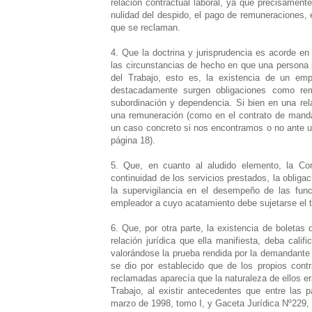
relación contractual laboral, ya que precisamente
nulidad del despido, el pago de remuneraciones, 
que se reclaman.
4. Que la doctrina y jurisprudencia es acorde en
las circunstancias de hecho en que una persona p
del Trabajo, esto es, la existencia de un empl
destacadamente surgen obligaciones como rem
subordinación y dependencia. Si bien en una rela
una remuneración (como en el contrato de mandat
un caso concreto si nos encontramos o no ante un
página 18).
5. Que, en cuanto al aludido elemento, la Co
continuidad de los servicios prestados, la obligac
la supervigilancia en el desempeño de las func
empleador a cuyo acatamiento debe sujetarse el t
6. Que, por otra parte, la existencia de boletas
relación jurídica que ella manifiesta, deba cali
valorándose la prueba rendida por la demandante y
se dio por establecido que de los propios contr
reclamadas aparecía que la naturaleza de ellos era
Trabajo, al existir antecedentes que entre las 
marzo de 1998, tomo I, y Gaceta Jurídica Nº229, 