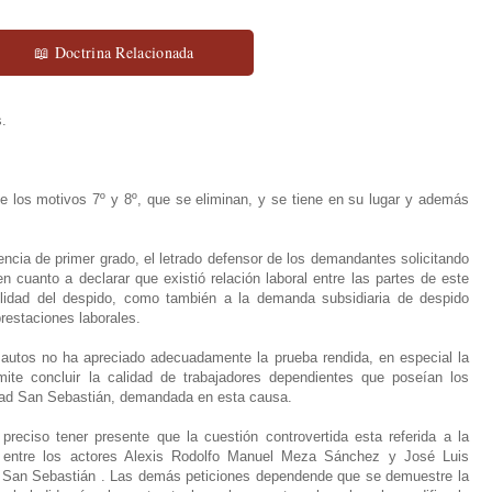
📖 Doctrina Relacionada
s.
e los motivos 7º y 8º, que se eliminan, y se tiene en su lugar y además
encia de primer grado, el letrado defensor de los demandantes solicitando
n cuanto a declarar que existió relación laboral entre las partes de este
ulidad del despido, como también a la demanda subsidiaria de despido
prestaciones laborales.
e autos no ha apreciado adecuadamente la prueba rendida, en especial la
mite concluir la calidad de trabajadores dependientes que poseían los
dad San Sebastián, demandada en esta causa.
preciso tener presente que la cuestión controvertida esta referida a la
ral entre los actores Alexis Rodolfo Manuel Meza Sánchez y José Luis
d San Sebastián . Las demás peticiones dependende que se demuestre la