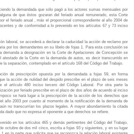
onociendo la demandada que sólo pagó a los actores sumas mensuales por
alguna de que éstos gozaran del feriado anual remunerado, esta Corte
or el feriado anual , más el proporcional correspondiente al año 2004 de
ocentes y de conformidad a lo prevenido en los artículos 67 y 73 inciso
ión laboral, se accederá a declarar la caducidad la acción de reclamo por
aria por los demandantes en su libelo de fojas 1. Para esta conclusión se
 la demanda a designación en la Corte de Apelaciones de Concepción se
el atestado de la Corte en la demanda de autos, es decir transcurrido en
 la separación, contemplado en el artículo 168 del Código del Trabajo.
pción de prescripción opuesta por la demandada a fojas 59, en forma
 que la acción de nulidad del despido prescribe en el plazo de seis meses
el artículo 480 inciso tercero del Código Laboral. Por otra parte la
zación por feriado prescribe en el plazo de dos años de acuerdo al inciso
ampoco se hará lugar a la prescripción de la acción de los derechos que
l año 2003 por cuanto al momento de la notificación de la demanda de
aún no transcurrían los plazos legales. A mayor abundamiento la citada
da dado que no expresa el oponente a que derechos se refiere.
evenido en los artículos 465 y demás pertinentes del Código del Trabajo,
 octubre de dos mil cinco, escrita a fojas 93 y siguientes, y en su lugar
1 en la parte que solicita que se reconozca la relación laboral existente