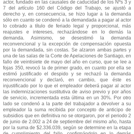
actor, fundado en las causales de caducidad de los Nºs 3 y
7 del artículo 160 del Código del Trabajo, se ajustó a
derecho y, en consecuencia, se hizo lugar a la demanda
sólo en cuanto se condenó a la demandada a pagar al actor
lo cobrado a título de feriado legal y proporcional, más
reajustes e intereses, rechazándose en lo demás la
demanda. Asimismo, se desestimó la demanda
reconvencional y la excepción de compensación opuesta
por la demandada, sin costas. Se alzaron ambas partes y
una de las salas de la Corte de Apelaciones de Santiago, en
fallo de veintisiete de mayo del año en curso, que se lee a
fojas 350, revocó la de primer grado, en cuanto por ella se
estimó justificado el despido y se rechazó la demanda
reconvencional y declaró, en cambio, que éste es
injustificado por lo que el empleador deberá pagar al actor
las indemnizaciones sustitutiva de aviso previo y por años
de servicio, incrementada esta última en un 30%. Por otro
lado se condenó a la parte del trabajador a devolver a su
empleador la suma recibida por concepto de anticipo de
subsidios que en definitiva no se otorgaron, por el periodo 2
de junio de 2.002 a 24 de septiembre del mismo año, hasta
por la suma de $2.336.039, según se determine en la etapa
de cumplimiento del fallo, confirmándolo en lo demás