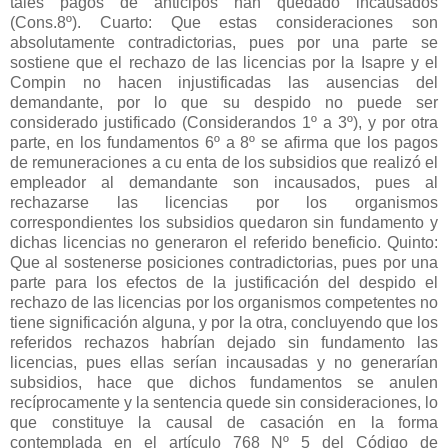
tales pagos de anticipos han quedado incausados
(Cons.8º). Cuarto: Que estas consideraciones son
absolutamente contradictorias, pues por una parte se
sostiene que el rechazo de las licencias por la Isapre y el
Compin no hacen injustificadas las ausencias del
demandante, por lo que su despido no puede ser
considerado justificado (Considerandos 1º a 3º), y por otra
parte, en los fundamentos 6º a 8º se afirma que los pagos
de remuneraciones a cu enta de los subsidios que realizó el
empleador al demandante son incausados, pues al
rechazarse las licencias por los organismos
correspondientes los subsidios quedaron sin fundamento y
dichas licencias no generaron el referido beneficio. Quinto:
Que al sostenerse posiciones contradictorias, pues por una
parte para los efectos de la justificación del despido el
rechazo de las licencias por los organismos competentes no
tiene significación alguna, y por la otra, concluyendo que los
referidos rechazos habrían dejado sin fundamento las
licencias, pues ellas serían incausadas y no generarían
subsidios, hace que dichos fundamentos se anulen
recíprocamente y la sentencia quede sin consideraciones, lo
que constituye la causal de casación en la forma
contemplada en el artículo 768 Nº 5 del Código de