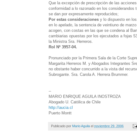
Que la excepción de prescripción de las acciones
conformidad a lo razonado en los considerandos te
se dan por expresamente reproducidos;
Por estas consideraciones
y lo dispuesto en los
en lo apelado, la sentencia de veintiuno de marzo 
acogen, con costas en las que se condena al Banc
cambiarias opuestas por los ejecutados a fojas 
la Ministra Sra. Herreros.
Rol Nº 3957-04.
Pronunciado por la Primera Sala de la Corte Supr
Margarita Herreros M. y Abogados Integrantes Sre
no obstante haber concurrido a la vista del recurs
Subrogante. Sra. Carola A. Herrera Brummer.
--
MARIO ENRIQUE AGUILA INOSTROZA
Abogado U. Católica de Chile
http://aucia.cl
Puerto Montt
Publicado por
Mario Aguila
el
noviembre 29, 2006