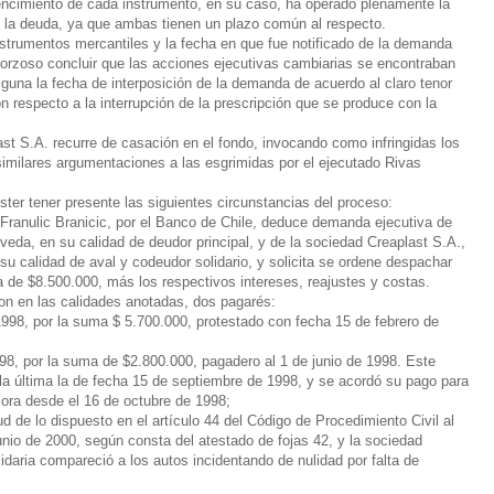
encimiento de cada instrumento, en su caso, ha operado plenamente la
de la deuda, ya que ambas tienen un plazo común al respecto.
strumentos mercantiles y la fecha en que fue notificado de la demanda
a forzoso concluir que las acciones ejecutivas cambiarias se encontraban
lguna la fecha de interposición de la demanda de acuerdo al claro tenor
n respecto a la interrupción de la prescripción que se produce con la
ast S.A. recurre de casación en el fondo, invocando como infringidas los
similares argumentaciones a las esgrimidas por el ejecutado Rivas
ter tener presente las siguientes circunstancias del proceso:
Franulic Branicic, por el Banco de Chile, deduce demanda ejecutiva de
eda, en su calidad de deudor principal, y de la sociedad Creaplast S.A.,
u calidad de aval y codeudor solidario, y solicita se ordene despachar
de $8.500.000, más los respectivos intereses, reajustes y costas.
on en las calidades anotadas, dos pagarés:
998, por la suma $ 5.700.000, protestado con fecha 15 de febrero de
98, por la suma de $2.800.000, pagadero al 1 de junio de 1998. Este
 la última la de fecha 15 de septiembre de 1998, y se acordó su pago para
mora desde el 16 de octubre de 1998;
ud de lo dispuesto en el artículo 44 del Código de Procedimiento Civil al
nio de 2000, según consta del atestado de fojas 42, y la sociedad
daria compareció a los autos incidentando de nulidad por falta de