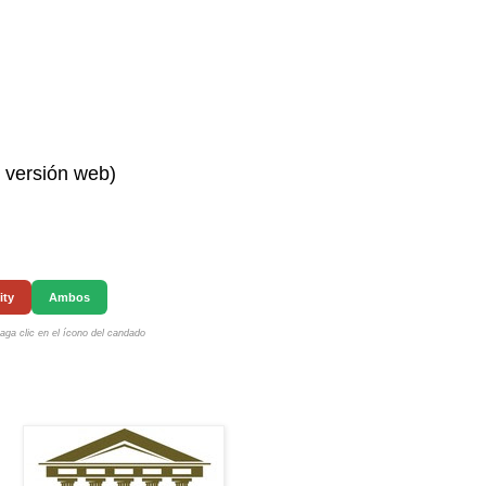
n versión web)
ity
Ambos
ga clic en el ícono del candado