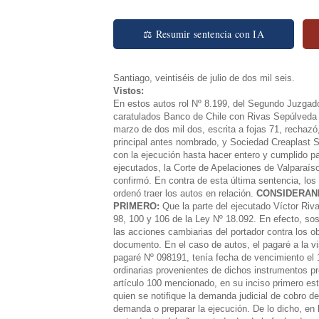
⚖ Resumir sentencia con IA
Santiago, veintiséis de julio de dos mil seis.
Vistos:
En estos autos rol Nº 8.199, del Segundo Juzgado 
caratulados Banco de Chile con Rivas Sepúlveda Víc
marzo de dos mil dos, escrita a fojas 71, rechaz
principal antes nombrado, y Sociedad Creaplast S.
con la ejecución hasta hacer entero y cumplido p
ejecutados, la Corte de Apelaciones de Valparaíso, 
confirmó. En contra de esta última sentencia, lo
ordenó traer los autos en relación.
CONSIDERAN
PRIMERO:
Que la parte del ejecutado Víctor Riva
98, 100 y 106 de la Ley Nº 18.092. En efecto, sost
las acciones cambiarias del portador contra los o
documento. En el caso de autos, el pagaré a la vi
pagaré Nº 098191, tenía fecha de vencimiento el 
ordinarias provenientes de dichos instrumentos p
artículo 100 mencionado, en su inciso primero est
quien se notifique la demanda judicial de cobro de
demanda o preparar la ejecución. De lo dicho, en 