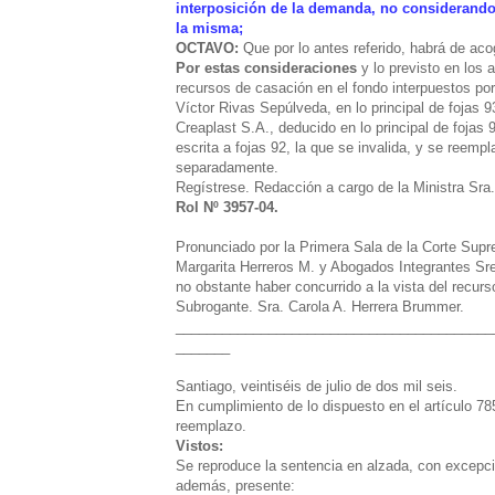
interposición de la demanda, no considerando,
la misma;
OCTAVO:
Que por lo antes referido, habrá de ac
Por estas consideraciones
y lo previsto en los 
recursos de casación en el fondo interpuestos po
Víctor Rivas Sepúlveda, en lo principal de fojas 9
Creaplast S.A., deducido en lo principal de fojas 
escrita a fojas 92, la que se invalida, y se reempl
separadamente.
Regístrese. Redacción a cargo de la Ministra Sra.
Rol Nº 3957-04.
Pronunciado por la Primera Sala de la Corte Supr
Margarita Herreros M. y Abogados Integrantes Sre
no obstante haber concurrido a la vista del recurs
Subrogante. Sra. Carola A. Herrera Brummer.
_________________________________________
_______
Santiago, veintiséis de julio de dos mil seis.
En cumplimiento de lo dispuesto en el artículo 78
reemplazo.
Vistos:
Se reproduce la sentencia en alzada, con excepció
además, presente: