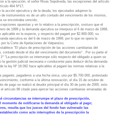
on a la ejecución, el señor Rivas Sepúlveda, las excepciones del artículo
rtículo 464 Nº17;
 la acción ejecutiva y de la deuda, los ejecutados adujeron la
ipo de instrumentos es de un año contado del vencimiento de los mismos,
da se encontraba vencido;
xcepciones opuestas y en lo relativo a la prescripción, sostuvo que el
brero de 1999 y la demanda ejecutiva se interpuso el 6 de marzo de 1999,
o aplicable en la especie, y respecto del pagaré por $2.800.000, su
manda ejecutiva es del 6 de marzo de 1999, por lo que no opera la
 por la Corte de Apelaciones de Valparaíso;
stablece "El plazo de prescripción de las acciones cambiarias del
o, contado desde el día del vencimiento del documento".. Por su parte el
 1º "La prescripción se interrumpe sólo respecto del obligado a quien se
, o la gestión judicial necesaria o conducente para deducir dicha demanda
 de la ley Nº 18.092 hace aplicables al pagaré las normas relativas a la
os pagarés, pagaderos a una fecha única, uno por $5.700.000, protestado
 vencimiento, conforme a la última renovación, el día 15 de octubre de
o de pago se realizó al deudor principal el día 30 de junio de 2000, esto
r el artículo 98 citado para ejercer las acciones cambiarias emanadas de
qué circunstancias se interrumpe el plazo de prescripción,
al momento de notificarse la demanda al obligado al pago;
ores, resulta que los jueces del fondo han vulnerado las
stablecido como acto interruptivo de la prescripción la