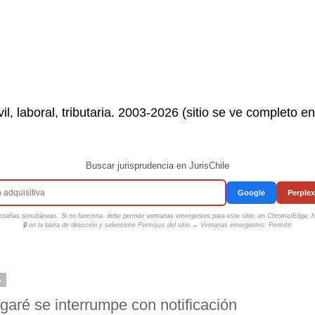
il, laboral, tributaria. 2003-2026 (sitio se ve completo e
Buscar jurisprudencia en JurisChile
Google
Perplex
tañas simultáneas. Si no funciona, debe permitir ventanas emergentes para este sitio: en Chrome/Edge, ha
🔒 en la barra de dirección y seleccione
Permisos del sitio → Ventanas emergentes: Permitir
.
6
garé se interrumpe con notificación