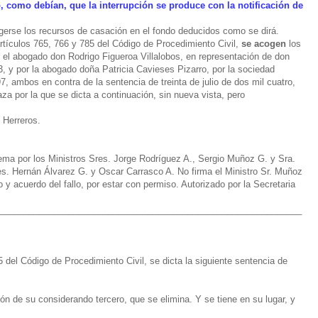
 como debían, que la interrupción se produce con la notificación de
ogerse los recursos de casación en el fondo deducidos como se dirá.
artículos 765, 766 y 785 del Código de Procedimiento Civil,
se acogen
los
r el abogado don Rodrigo Figueroa Villalobos, en representación de don
3, y por la abogado doña Patricia Cavieses Pizarro, por la sociedad
97, ambos en contra de la sentencia de treinta de julio de dos mil cuatro,
aza por la que se dicta a continuación, sin nueva vista, pero
 Herreros.
ema por los Ministros Sres. Jorge Rodríguez A., Sergio Muñoz G. y Sra.
s. Hernán Álvarez G. y Oscar Carrasco A. No firma el Ministro Sr. Muñoz
o y acuerdo del fallo, por estar con permiso. Autorizado por la Secretaria
_____________________________________________________________
5 del Código de Procedimiento Civil, se dicta la siguiente sentencia de
n de su considerando tercero, que se elimina. Y se tiene en su lugar, y