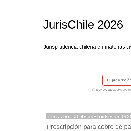
JurisChile 2026
Jurisprudencia chilena en materias civ
ⓘ El botón
Ambos
abre dos pes
miércoles, 29 de noviembre de 200
Prescripción para cobro de pa