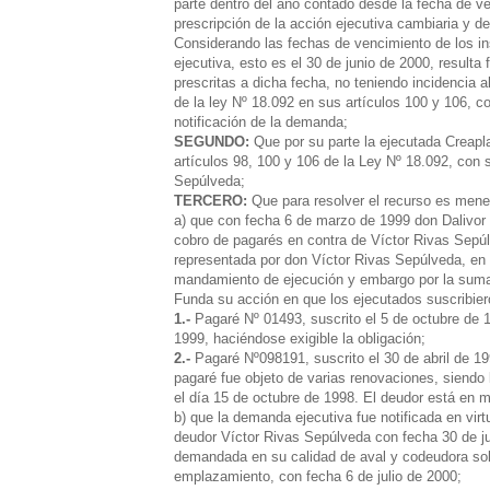
parte dentro del año contado desde la fecha de v
prescripción de la acción ejecutiva cambiaria y 
Considerando las fechas de vencimiento de los in
ejecutiva, esto es el 30 de junio de 2000, result
prescritas a dicha fecha, no teniendo incidencia a
de la ley Nº 18.092 en sus artículos 100 y 106, co
notificación de la demanda;
SEGUNDO:
Que por su parte la ejecutada Creapl
artículos 98, 100 y 106 de la Ley Nº 18.092, con 
Sepúlveda;
TERCERO:
Que para resolver el recurso es menes
a) que con fecha 6 de marzo de 1999 don Dalivor 
cobro de pagarés en contra de Víctor Rivas Sepúlv
representada por don Víctor Rivas Sepúlveda, en s
mandamiento de ejecución y embargo por la suma 
Funda su acción en que los ejecutados suscribier
1.-
Pagaré Nº 01493, suscrito el 5 de octubre de 1
1999, haciéndose exigible la obligación;
2.-
Pagaré Nº098191, suscrito el 30 de abril de 19
pagaré fue objeto de varias renovaciones, siendo
el día 15 de octubre de 1998. El deudor está en 
b) que la demanda ejecutiva fue notificada en virt
deudor Víctor Rivas Sepúlveda con fecha 30 de ju
demandada en su calidad de aval y codeudora soli
emplazamiento, con fecha 6 de julio de 2000;