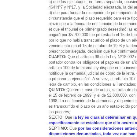
c) que los ejecutados, en forma separada, opusier
464 Nº7 y Nº17, y la Sociedad ejecutada, la del a
d) que para fundar la excepción de prescripción de
circunstancia que el plazo requerido para este t
plazo que a la época de notificación de la deman
e) que el tribunal de primer grado desestimó las e
pagaré por $5.700.000 fue protestado el 15 de fe
por lo que no había transcurrido el plazo de un añ
vencimiento era el 15 de octubre de 1998 y la de
prescripción alegada, decisión que fue confirmada
CUARTO:
Que el artículo 98 de la Ley Nº18.092 e
portador contra los obligados al pago es de un añ
artículo 100 de la misma ley dispone en su inciso
notifique la demanda judicial de cobro de la letra
o preparar la ejecución". A su vez, el artículo 107
letra de cambio, en las condiciones allí anotadas;
QUINTO:
Que en el caso de autos, se trata de d
el 15 de febrero de 1999, y el de $2.800.000, con
1998. La notificación de la demanda y requerimient
es transcurrido el plazo de un año establecido po
los pagarés;
SEXTO:
Que
la ley es clara al determinar en 
específicamente se establece que ello ocurre 
SEPTIMO:
Que
por las consideraciones anteri
disposiciones denunciadas, toda vez que han e