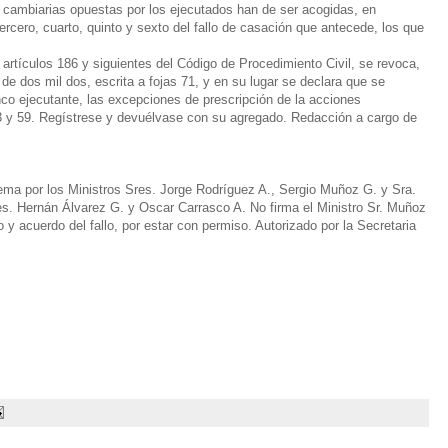
 cambiarias opuestas por los ejecutados han de ser acogidas, en
rcero, cuarto, quinto y sexto del fallo de casación que antecede, los que
 artículos 186 y siguientes del Código de Procedimiento Civil, se revoca,
de dos mil dos, escrita a fojas 71, y en su lugar se declara que se
o ejecutante, las excepciones de prescripción de la acciones
53 y 59. Regístrese y devuélvase con su agregado. Redacción a cargo de
ema por los Ministros Sres. Jorge Rodríguez A., Sergio Muñoz G. y Sra.
s. Hernán Álvarez G. y Oscar Carrasco A. No firma el Ministro Sr. Muñoz
o y acuerdo del fallo, por estar con permiso. Autorizado por la Secretaria