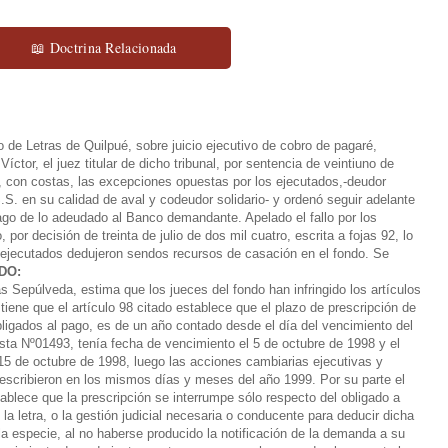
📖 Doctrina Relacionada
de Letras de Quilpué, sobre juicio ejecutivo de cobro de pagaré,
tor, el juez titular de dicho tribunal, por sentencia de veintiuno de
ó, con costas, las excepciones opuestas por los ejecutados,-deudor
S. en su calidad de aval y codeudor solidario- y ordenó seguir adelante
ago de lo adeudado al Banco demandante. Apelado el fallo por los
por decisión de treinta de julio de dos mil cuatro, escrita a fojas 92, lo
s ejecutados dedujeron sendos recursos de casación en el fondo. Se
DO:
s Sepúlveda, estima que los jueces del fondo han infringido los artículos
iene que el artículo 98 citado establece que el plazo de prescripción de
bligados al pago, es de un año contado desde el día del vencimiento del
sta Nº01493, tenía fecha de vencimiento el 5 de octubre de 1998 y el
15 de octubre de 1998, luego las acciones cambiarias ejecutivas y
rescribieron en los mismos días y meses del año 1999. Por su parte el
ablece que la prescripción se interrumpe sólo respecto del obligado a
 la letra, o la gestión judicial necesaria o conducente para deducir dicha
la especie, al no haberse producido la notificación de la demanda a su