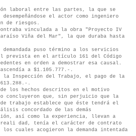
ión laboral entre las partes, la que se
, desempeñándose el actor como ingeniero
ón de riesgos.
contraba vinculada a la obra "Proyecto IV
paraíso Viña del Mar", la que duraba hasta
a demandada puso término a los servicios
al prevista en el artículo 161 del Código
cedentes en orden a demostrar esa causal.
 ascendía a $1.105.777.-.
e la Inspección del Trabajo, el pago de la
$613.288.-.
de los hechos descritos en el motivo
do concluyeron que, sin perjuicio que la
 de trabajo establece que éste tendrá el
nálisis concordado de las demás
ción, así como la experiencia, llevan a
 reali dad, tenía el carácter de contrato
r los cuales acogieron la demanda intentada