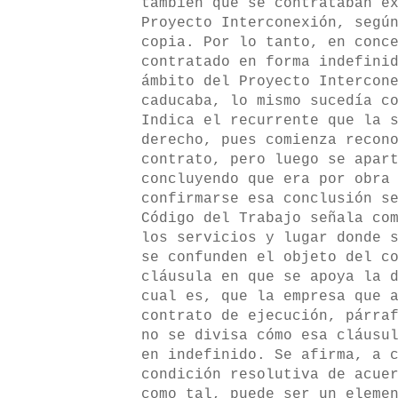
también que se contrataban e
Proyecto Interconexión, segú
copia. Por lo tanto, en conc
contratado en forma indefini
ámbito del Proyecto Intercon
caducaba, lo mismo sucedía c
Indica el recurrente que la 
derecho, pues comienza recon
contrato, pero luego se apar
concluyendo que era por obra
confirmarse esa conclusión s
Código del Trabajo señala co
los servicios y lugar donde 
se confunden el objeto del c
cláusula en que se apoya la 
cual es, que la empresa que 
contrato de ejecución, párra
no se divisa cómo esa cláusu
en indefinido. Se afirma, a 
condición resolutiva de acue
como tal, puede ser un eleme