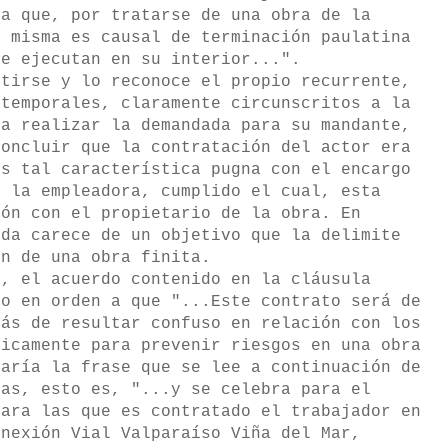
ta que, por tratarse de una obra de la
a misma es causal de terminación paulatina
se ejecutan en su interior...".
tirse y lo reconoce el propio recurrente,
 temporales, claramente circunscritos a la
ía realizar la demandada para su mandante,
concluir que la contratación del actor era
es tal característica pugna con el encargo
a la empleadora, cumplido el cual, esta
ión con el propietario de la obra. En
ida carece de un objetivo que la delimite
ón de una obra finita.
, el acuerdo contenido en la cláusula
jo en orden a que "...Este contrato será de
más de resultar confuso en relación con los
ficamente para prevenir riesgos en una obra
raría la frase que se lee a continuación de
das, esto es, "...y se celebra para el
para las que es contratado el trabajador en
onexión Vial Valparaíso Viña del Mar,