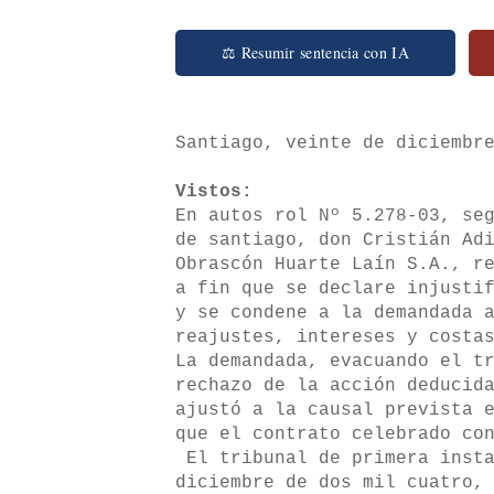
⚖ Resumir sentencia con IA
Santiago, veinte de diciembr
Vistos:
En autos rol Nº 5.278-03, se
de santiago, don Cristián Ad
Obrascón Huarte Laín S.A., r
a fin que se declare injusti
y se condene a la demandada 
reajustes, intereses y costa
La demandada, evacuando el t
rechazo de la acción deducid
ajustó a la causal prevista 
que el contrato celebrado co
El tribunal de primera insta
diciembre de dos mil cuatro,