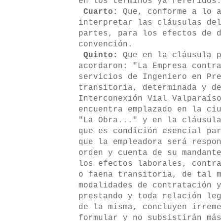
en los términos ya referidos
Cuarto:
Que, conforme a lo 
interpretar las cláusulas de
partes, para los efectos de 
convención.
Quinto:
Que en la cláusula 
acordaron: "La Empresa contr
servicios de Ingeniero en Pr
transitoria, determinada y d
Interconexión Vial Valparaís
encuentra emplazado en la ci
"La Obra..." y en la cláusul
que es condición esencial pa
que la empleadora será respo
orden y cuenta de su mandant
los efectos laborales, contr
o faena transitoria, de tal 
modalidades de contratación 
prestando y toda relación le
de la misma, concluyen irrem
formular y no subsistirán má