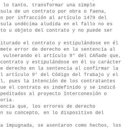
r lo tanto, transformar una simple
usula de un contrato por obra o faena,
ho por infracción al artículo 1479 del
usula undécima aludida en el fallo no es
ito u objeto del contrato y no puede ser
riturado el contrato y estipulándose en él
omete error de derecho en la sentencia al
, vulnerando el artículo 9° del CAñade que,
 contrato y estipulándose en él su carácter
de derecho en la sentencia al confirmar la
el artículo 9° del Código del Trabajo y el
il, pues la intención de los contratantes
que el contrato es indefinido y se indicó
upeditados al proyecto Interconexión o
toria.
uencia que, los errores de derecho
en su concepto, en lo dispositivo del
a impugnada, se asentaron como hechos, los