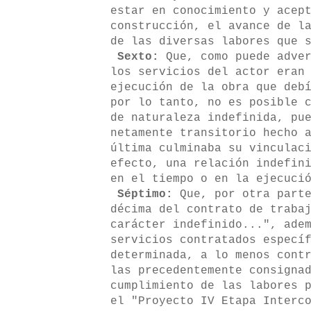
estar en conocimiento y acep
construcción, el avance de l
de las diversas labores que 
Sexto:
Que, como puede adver
los servicios del actor eran
ejecución de la obra que deb
por lo tanto, no es posible 
de naturaleza indefinida, pu
netamente transitorio hecho 
última culminaba su vinculac
efecto, una relación indefin
en el tiempo o en la ejecuci
Séptimo:
Que, por otra parte
décima del contrato de traba
carácter indefinido...", ade
servicios contratados especí
determinada, a lo menos cont
las precedentemente consigna
cumplimiento de las labores 
el "Proyecto IV Etapa Interc