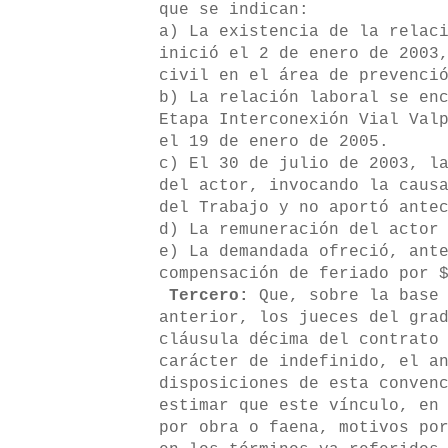
que se indican:
a) La existencia de la relac
inició el 2 de enero de 2003
civil en el área de prevenci
b) La relación laboral se en
Etapa Interconexión Vial Val
el 19 de enero de 2005.
c) El 30 de julio de 2003, l
del actor, invocando la caus
del Trabajo y no aportó ante
d) La remuneración del actor
e) La demandada ofreció, ant
compensación de feriado por 
Tercero:
Que, sobre la base 
anterior, los jueces del gra
cláusula décima del contrato
carácter de indefinido, el a
disposiciones de esta conven
estimar que este vínculo, en
por obra o faena, motivos po