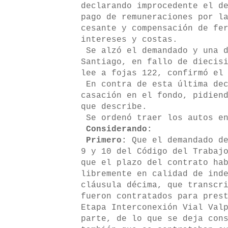
declarando improcedente el d
pago de remuneraciones por l
cesante y compensación de fe
intereses y costas.
Se alzó el demandado y una d
Santiago, en fallo de diecis
lee a fojas 122, confirmó el
En contra de esta última dec
casación en el fondo, pidien
que describe.
Se ordenó traer los autos en
Considerando:
Primero:
Que el demandado de
9 y 10 del Código del Trabaj
que el plazo del contrato ha
libremente en calidad de ind
cláusula décima, que transcr
fueron contratados para pres
Etapa Interconexión Vial Val
parte, de lo que se deja con