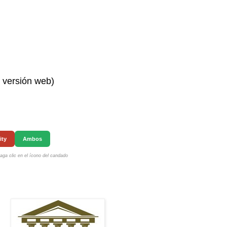
n versión web)
ity
Ambos
ga clic en el ícono del candado