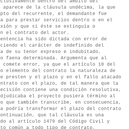
xclusivamente dentro del ámbito del
n aparece de la cláusula undécima, la que
epto del recurrente, el demandante fue
da para prestar servicios dentro o en el
exión y que si éste se extinguía o
on el contrato del actor.
sentencia ha sido dictada con error de
ociendo el carácter de indefinido del
ta de su tenor expreso e indubitado,
 o faena determinada. Argumenta que al
e comete error, ya que el artículo 10 del
mo elemento del contrato la naturaleza de
se presten y el plazo y en el fallo atacado
ontrato con el plazo, de tal manera que la
decisión contiene una condición resolutiva,
adjudicaba el proyecto pusiera término al
fo que también transcribe, en consecuencia,
la podría transformar el plazo del contrato
continuación, que tal cláusula es una
rdo al artículo 1479 del Código Civil y
nto común a todo tipo de contrato,