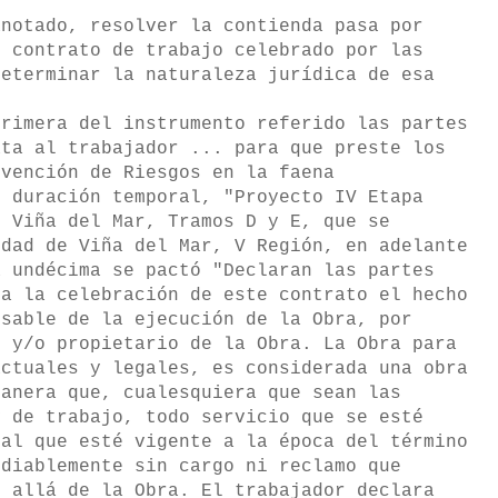
.
anotado, resolver la contienda pasa por
l contrato de trabajo celebrado por las
determinar la naturaleza jurídica de esa
primera del instrumento referido las partes
ata al trabajador ... para que preste los
evención de Riesgos en la faena
e duración temporal, "Proyecto IV Etapa
o Viña del Mar, Tramos D y E, que se
udad de Viña del Mar, V Región, en adelante
a undécima se pactó "Declaran las partes
ra la celebración de este contrato el hecho
nsable de la ejecución de la Obra, por
e y/o propietario de la Obra. La Obra para
actuales y legales, es considerada una obra
manera que, cualesquiera que sean las
y de trabajo, todo servicio que se esté
gal que esté vigente a la época del término
ediablemente sin cargo ni reclamo que
s allá de la Obra. El trabajador declara