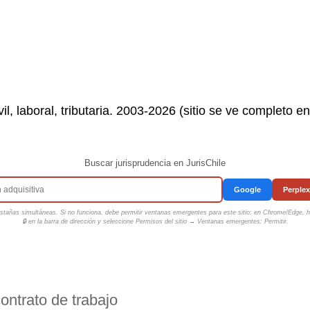
il, laboral, tributaria. 2003-2026 (sitio se ve completo e
Buscar jurisprudencia en JurisChile
Google
Perplex
tañas simultáneas. Si no funciona, debe permitir ventanas emergentes para este sitio: en Chrome/Edge, ha
🔒 en la barra de dirección y seleccione
Permisos del sitio → Ventanas emergentes: Permitir
.
contrato de trabajo