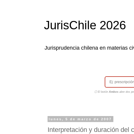
JurisChile 2026
Jurisprudencia chilena en materias civ
ⓘ El botón
Ambos
abre dos pes
lunes, 5 de marzo de 2007
Interpretación y duración del 