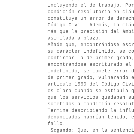
incluyendo el de trabajo. Po
condición resolutoria en clá
constituye un error de derec
Código Civil. Además, la clá
más que la precisión del ámb
asimilada a plazo.
Añade que, encontrándose esc
su carácter indefinido, se c
confirmar la de primer grado
encontrándose escriturado el
indefinido, se comete error 
de primer grado, vulnerando 
artículo 1560 del Código Civ
es clara cuando se estipula 
que los servicios quedaban s
sometidos a condición resolu
Termina describiendo la infl
denunciados habrían tenido, 
fallo.
Segundo:
Que, en la sentenci