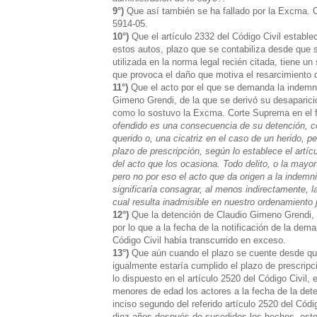
9°)
Que así también se ha fallado por la Excma. 
5914-05.
10°)
Que el artículo 2332 del Código Civil estable
estos autos, plazo que se contabiliza desde que se
utilizada en la norma legal recién citada, tiene u
que provoca el daño que motiva el resarcimiento
11°)
Que el acto por el que se demanda la indemniz
Gimeno Grendi, de la que se derivó su desaparició
como lo sostuvo la Excma. Corte Suprema en el fa
ofendido es una consecuencia de su detención, co
querido o, una cicatriz en el caso de un herido, 
plazo de
prescripción
, según lo establece el artí
del acto que los ocasiona. Todo
delito
, o la mayo
pero no por eso el acto que da origen a la indemni
significaría consagrar, al menos indirectamente, l
cual resulta inadmisible en nuestro ordenamiento j
12°)
Que la detención de Claudio Gimeno Grendi, 
por lo que a la fecha de la notificación de la dema
Código Civil había transcurrido en exceso.
13°)
Que aún cuando el plazo se cuente desde que
igualmente estaría cumplido el plazo de
prescripc
lo dispuesto en el artículo 2520 del Código Civil, 
menores de edad los actores a la fecha de la dete
inciso segundo del referido artículo 2520 del Cód
diez años después de sucedidos los hechos, esto