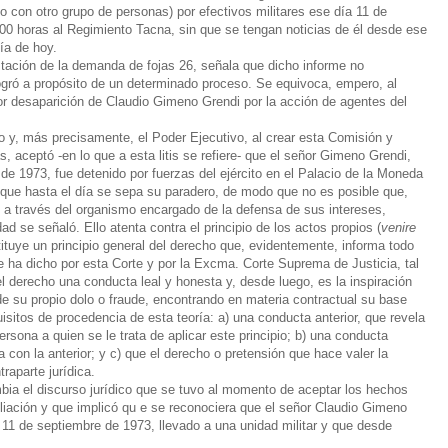
to con otro grupo de personas) por efectivos militares ese día 11 de
:00 horas al Regimiento Tacna, sin que se tengan noticias de él desde ese
ía de hoy.
tación de la demanda de fojas 26, señala que dicho informe no
logró a propósito de un determinado proceso. Se equivoca, empero, al
rior desaparición de Claudio Gimeno Grendi por la acción de agentes del
 y, más precisamente, el Poder Ejecutivo, al crear esta Comisión y
, aceptó -en lo que a esta litis se refiere- que el señor Gimeno Grendi,
e 1973, fue detenido por fuerzas del ejército en el Palacio de la Moneda
que hasta el día se sepa su paradero, de modo que no es posible que,
 a través del organismo encargado de la defensa de sus intereses,
d se señaló. Ello atenta contra el principio de los actos propios (
venire
tituye un principio general del derecho que, evidentemente, informa todo
e ha dicho por esta Corte y por la Excma. Corte Suprema de Justicia, tal
 derecho una conducta leal y honesta y, desde luego, es la inspiración
de su propio dolo o fraude, encontrando en materia contractual su base
uisitos de procedencia de esta teoría: a) una conducta anterior, que revela
ersona a quien se le trata de aplicar este principio; b) una conducta
a con la anterior; y c) que el derecho o pretensión que hace valer la
traparte jurídica.
bia el discurso jurídico que se tuvo al momento de aceptar los hechos
iación y que implicó qu e se reconociera que el señor Claudio Gimeno
 11 de septiembre de 1973, llevado a una unidad militar y que desde