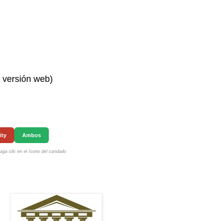
n versión web)
ity
Ambos
ga clic en el ícono del candado