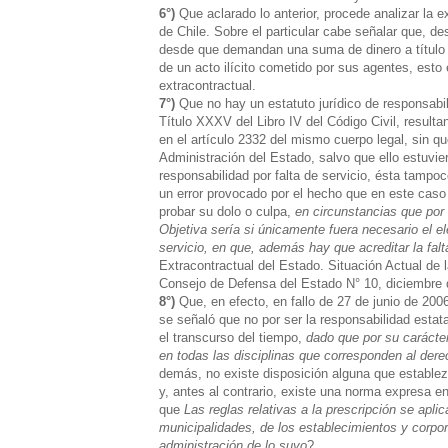
6°)
Que aclarado lo anterior, procede analizar la 
de Chile. Sobre el particular cabe señalar que, de
desde que demandan una suma de dinero a título 
de un acto ilícito cometido por sus agentes, esto 
extracontractual.
7°)
Que no hay un estatuto jurídico de responsabili
Título XXXV del Libro IV del Código Civil, result
en el artículo 2332 del mismo cuerpo legal, sin qu
Administración del Estado, salvo que ello estuvie
responsabilidad por falta de servicio, ésta tampoc
un error provocado por el hecho que en este caso n
probar su dolo o culpa,
en circunstancias que por 
Objetiva sería si únicamente fuera necesario el el
servicio, en que, además hay que acreditar la falt
Extracontractual del Estado. Situación Actual de
Consejo de Defensa del Estado N° 10, diciembre 
8°)
Que, en efecto, en fallo de 27 de junio de 200
se señaló que no por ser la responsabilidad estata
el transcurso del tiempo,
dado que por su carácter
en todas las disciplinas que corresponden al der
demás, no existe disposición alguna que establezc
y, antes al contrario, existe una norma expresa en
que
Las reglas relativas a la
prescripción
se aplica
municipalidades, de los establecimientos y corpora
administración de lo suyo
?.