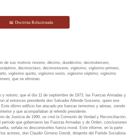
📖 Doctrina Relacionada
ión de sus motivos noveno, décimo, duodécimo, decimotercero,
oséptimo, decimoctavo, decimonoveno, vigésimo, vigésimo primero,
rto, vigésimo quinto, vigésimo sexto, vigésimo séptimo, vigésimo
imero, que se eliminan.
o y notorio, que el día 11 de septiembre de 1973, las Fuerzas Armadas y
ron al entonces presidente don Salvador Allende Gossens, quien ese
Este último edificio fue atacado por fuerzas terrestres y aéreas, siendo
nterior y que acompañaban al referido presidente.
erio de Justicia de 1990, se creó la Comisión de Verdad y Reconciliación,
el período que gobernaron las Fuerzas Armadas y de Orden, conclusiones
uelta, señala no desconocerles fuerza moral. Este informe, en la parte
 los actores, don Claudio Gimeno Grendi, dirigente del Partido Socialista