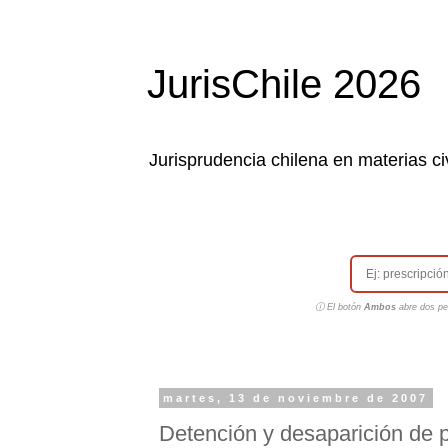
JurisChile 2026
Jurisprudencia chilena en materias civ
ⓘ El botón
Ambos
abre dos pes
martes, 13 de noviembre de 2007
Detención y desaparición de 