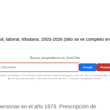
il, laboral, tributaria. 2003-2026 (sitio se ve completo e
Buscar jurisprudencia en JurisChile
Google
Perplex
tañas simultáneas. Si no funciona, debe permitir ventanas emergentes para este sitio: en Chrome/Edge, ha
🔒 en la barra de dirección y seleccione
Permisos del sitio → Ventanas emergentes: Permitir
.
personas en el año 1973. Prescripción de