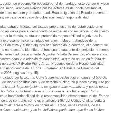
excepción de
prescripción
opuesta por el demandado, esto es, por el Fisco
sde luego, la acción ejercida por los actores es de índole patrimonial,
de lucro cesante y de daño moral. Esta obligación del Estado provendría
es, se trata de un caso de culpa aquiliana o responsabilidad
dad extracontractual del Estado propio, distinto del establecido en el
ando aplicable para el demandado de autos, en consecuencia, lo dispuesto
e, por lo demás, exista una pretendida responsabilidad objetiva de la
ra expresamente contemplado en la ley. Incluso, tratándose de la
o es objetiva y si bien algunos han sostenido lo contrario, ello constituye
o es necesario identificar al funcionario causante del perjuicio, ni menos
la necesidad, precisamente de probar la falta de servicio, ello no era así.
emento daño y la relación de causalidad, lo que no ocurre en la falta de
a de servicio
? (Pedro Pierry Arrau.
Prescripción
de la Responsabilidad
 la Jurisprudencia de la Corte Suprema?, en Revista de Derecho del
de 2003, páginas 14 y 15).
6, dictado por la Excma. Corte Suprema de Justicia en causa rol 508-06,
l de índole constitucional y de derecho público, no pueden extinguirse por
 universal, la
prescripción
no es ajena a esas normativas y puede operar
echo Público
, doctrina que esta Corte comparte y hace suya. Por lo
a la imprescriptibilidad de la responsabilidad extracontractual del Estado
 sentido contrario, como es el artículo 2497 del Código Civil, al señalar
n igualmente a favor y en contra del Estado, de las iglesias, de las
ciones nacionales, y de los individuos particulares que tienen la libre