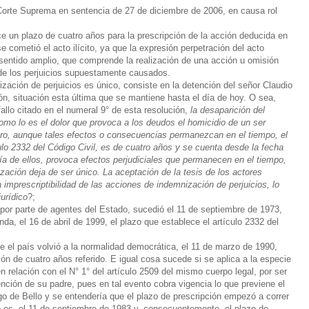
Corte Suprema en sentencia de 27 de diciembre de 2006, en causa rol
ce un plazo de cuatro años para la
prescripción
de la acción deducida en
 cometió el acto ilícito, ya que la expresión perpetración del acto
n sentido amplio, que comprende la realización de una acción u omisión
 de los perjuicios supuestamente causados.
ación de perjuicios es único, consiste en la detención del señor Claudio
n, situación esta última que se mantiene hasta el día de hoy. O sea,
llo citado en el numeral 9° de esta resolución,
la desaparición del
mo lo es el dolor que provoca a los deudos el homicidio de un ser
pero, aunque tales efectos o consecuencias permanezcan en el tiempo, el
culo 2332 del Código Civil, es de cuatro años y se cuenta desde la fecha
ría de ellos, provoca efectos perjudiciales que permanecen en el tiempo,
zación deja de ser único. La aceptación de la tesis de los actores
a imprescriptibilidad de las acciones de indemnización de perjuicios, lo
urídico
?;
por parte de agentes del Estado, sucedió el 11 de septiembre de 1973,
nda, el 16 de abril de 1999, el plazo que establece el artículo 2332 del
 el país volvió a la normalidad democrática, el 11 de marzo de 1990,
ión
de cuatro años referido. E igual cosa sucede si se aplica a la especie
en relación con el N° 1° del artículo 2509 del mismo cuerpo legal, por ser
nción de su padre, pues en tal evento cobra vigencia lo que previene el
igo de Bello y se entendería que el plazo de
prescripción
empezó a correr
 es, el 11 de septiembre de 1983 y, consecuentemente, el plazo de