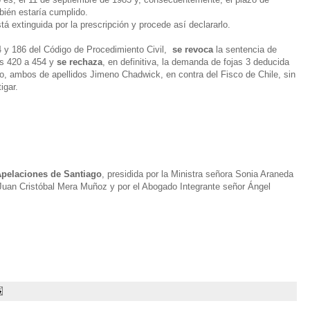
bién estaría cumplido.
tá extinguida por la
prescripción
y procede así declararlo.
44 y 186 del Código de Procedimiento Civil,
se revoca
la sentencia de
as 420 a 454 y
se rechaza
, en definitiva, la demanda de fojas 3 deducida
no, ambos de apellidos Jimeno Chadwick, en contra del Fisco de Chile, sin
igar.
 Apelaciones de Santiago
, presidida por la Ministra señora Sonia Araneda
 Juan Cristóbal Mera Muñoz y por el Abogado Integrante señor Ángel