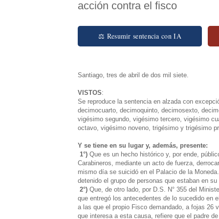
acción contra el fisco
⚖ Resumir sentencia con IA
Santiago, tres de abril de dos mil siete.
VISTOS
:
Se reproduce la sentencia en alzada con excepc
decimocuarto, decimoquinto, decimosexto, decim
vigésimo segundo, vigésimo tercero, vigésimo cua
octavo, vigésimo noveno, trigésimo y trigésimo pr
Y se tiene en su lugar y, además, presente:
1°)
Que es un hecho histórico y, por ende, públic
Carabineros, mediante un acto de fuerza, derroca
mismo día se suicidó en el Palacio de la Moneda. 
detenido el grupo de personas que estaban en su i
2°)
Que, de otro lado, por D.S. N° 355 del Minist
que entregó los antecedentes de lo sucedido en 
a las que el propio Fisco demandado, a fojas 26 v
que interesa a esta causa, refiere que el padre de