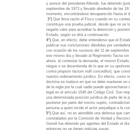
y asesor del presidente Allende, fue detenido (jun
septiembre de 1973 y llevado alrededor de las 18
momento, encontrándose desaparecido hasta el d
3°)
Que lleva razón el Fisco cuando en su contes
constituye una prueba judicial, desde que no se 
negarle valor para acreditar la detención y poste
Estado, según se dirá a continuación.
4°)
Que, en efecto, debe entenderse que el Estado
publicar sus conclusiones dándolas por verdaderas
con ocasión de los sucesos del 11 de septiembre d
ese mismo día y llevado al Regimiento Tacna sin 
ahora, al contestar la demanda, el mismo Estado,
niegue o se desentienda de lo que en su oportunida
contra propium factum nulli conceditur
), que cons
nuestro ordenamiento jurídico. En efecto, como s
doctrina se traduce en que se debe mantener en el
de la regla por la cual nadie puede aprovecharse 
legal en el artículo 1546 del Código Civil. Son req
una determinada posición jurídica de parte de la p
posterior por parte del mismo sujeto, contradictori
persona a quien incide el actor perjudique a la con
5
°)
Que así, no es atendible una defensa que cam
constatados por la Comisión de Verdad y Reconcil
Grendi fue detenido por agentes del Estado el día
entonces no se tienen noticias suyas.