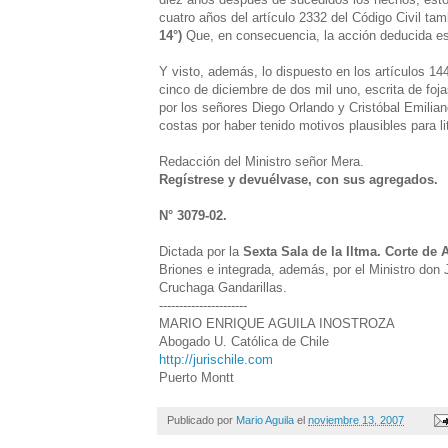
cuatro años del artículo 2332 del Código Civil tam
14°)
Que, en consecuencia, la acción deducida es
Y visto, además, lo dispuesto en los artículos 1
cinco de diciembre de dos mil uno, escrita de foj
por los señores Diego Orlando y Cristóbal Emilia
costas por haber tenido motivos plausibles para lit
Redacción del Ministro señor Mera.
Regístrese y devuélvase, con sus agregados.
N° 3079-02.
Dictada por la
Sexta Sala de la Iltma. Corte de
Briones e integrada, además, por el Ministro don
Cruchaga Gandarillas.
----------------------
MARIO ENRIQUE AGUILA INOSTROZA
Abogado U. Católica de Chile
http://jurischile.com
Puerto Montt
Publicado por
Mario Aguila
el
noviembre 13, 2007