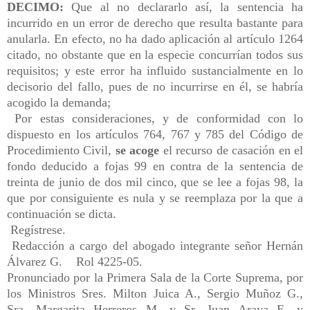
DECIMO:
Que al no declararlo así, la sentencia ha
incurrido en un error de derecho que resulta bastante para
anularla. En efecto, no ha dado aplicación al artículo 1264
citado, no obstante que en la especie concurrían todos sus
requisitos; y este error ha influido sustancialmente en lo
decisorio del fallo, pues de no incurrirse en él, se habría
acogido la demanda;
Por estas consideraciones, y de conformidad con lo
dispuesto en los artículos 764, 767 y 785 del Código de
Procedimiento Civil,
se acoge
el recurso de casación en el
fondo deducido a fojas 99 en contra de la sentencia de
treinta de junio de dos mil cinco, que se lee a fojas 98, la
que por consiguiente es nula y se reemplaza por la que a
continuación se dicta.
Regístrese.
Redacción a cargo del abogado integrante señor Hernán
Álvarez G. Rol 4225-05.
Pronunciado por la Primera Sala de la Corte Suprema, por
los Ministros Sres. Milton Juica A., Sergio Muñoz G.,
Sra. Margarita Herreros M. y Sr. Juan Araya E. y