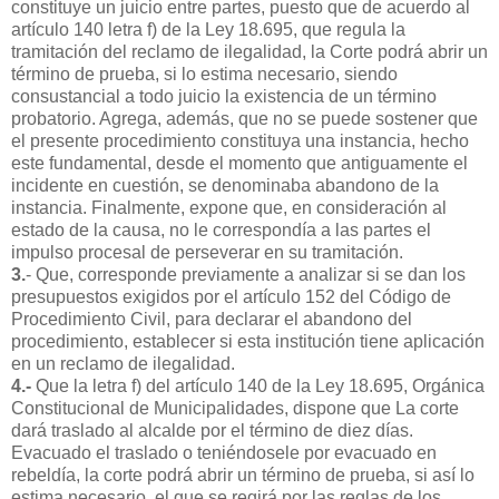
constituye un juicio entre partes, puesto que de acuerdo al
artículo 140 letra f) de la Ley 18.695, que regula la
tramitación del reclamo de ilegalidad, la Corte podrá abrir un
término de prueba, si lo estima necesario, siendo
consustancial a todo juicio la existencia de un término
probatorio. Agrega, además, que no se puede sostener que
el presente procedimiento constituya una instancia, hecho
este fundamental, desde el momento que antiguamente el
incidente en cuestión, se denominaba abandono de la
instancia. Finalmente, expone que, en consideración al
estado de la causa, no le correspondía a las partes el
impulso procesal de perseverar en su tramitación.
3.
- Que, corresponde previamente a analizar si se dan los
presupuestos exigidos por el artículo 152 del Código de
Procedimiento Civil, para declarar el abandono del
procedimiento, establecer si esta institución tiene aplicación
en un reclamo de ilegalidad.
4.-
Que la letra f) del artículo 140 de la Ley 18.695, Orgánica
Constitucional de Municipalidades, dispone que La corte
dará traslado al alcalde por el término de diez días.
Evacuado el traslado o teniéndosele por evacuado en
rebeldía, la corte podrá abrir un término de prueba, si así lo
estima necesario, el que se regirá por las reglas de los