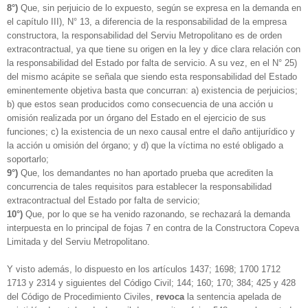
8°)
Que, sin perjuicio de lo expuesto, según se expresa en la demanda en
el capítulo III), N° 13, a diferencia de la responsabilidad de la empresa
constructora, la responsabilidad del Serviu Metropolitano es de orden
extracontractual, ya que tiene su origen en la ley y dice clara relación con
la responsabilidad del Estado por falta de servicio. A su vez, en el N° 25)
del mismo acápite se señala que siendo esta responsabilidad del Estado
eminentemente objetiva basta que concurran: a) existencia de perjuicios;
b) que estos sean producidos como consecuencia de una acción u
omisión realizada por un órgano del Estado en el ejercicio de sus
funciones; c) la existencia de un nexo causal entre el daño antijurídico y
la acción u omisión del órgano; y d) que la víctima no esté obligado a
soportarlo;
9°)
Que, los demandantes no han aportado prueba que acrediten la
concurrencia de tales requisitos para establecer la responsabilidad
extracontractual del Estado por falta de servicio;
10°)
Que, por lo que se ha venido razonando, se rechazará la demanda
interpuesta en lo principal de fojas 7 en contra de la Constructora Copeva
Limitada y del Serviu Metropolitano.
Y visto además, lo dispuesto en los artículos 1437; 1698; 1700 1712
1713 y 2314 y siguientes del Código Civil; 144; 160; 170; 384; 425 y 428
del Código de Procedimiento Civiles,
revoca
la sentencia apelada de