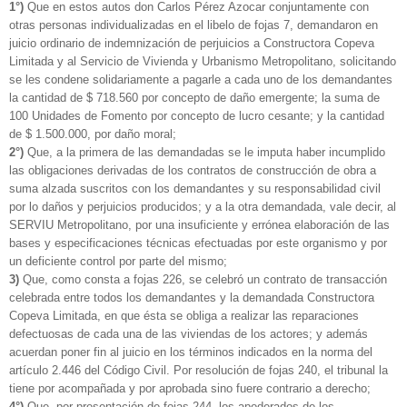
1°)
Que en estos autos don Carlos Pérez Azocar conjuntamente con
otras personas individualizadas en el libelo de fojas 7, demandaron en
juicio ordinario de indemnización de perjuicios a Constructora Copeva
Limitada y al Servicio de Vivienda y Urbanismo Metropolitano, solicitando
se les condene solidariamente a pagarle a cada uno de los demandantes
la cantidad de $ 718.560 por concepto de daño emergente; la suma de
100 Unidades de Fomento por concepto de lucro cesante; y la cantidad
de $ 1.500.000, por daño moral;
2°)
Que, a la primera de las demandadas se le imputa haber incumplido
las obligaciones derivadas de los contratos de construcción de obra a
suma alzada suscritos con los demandantes y su responsabilidad civil
por lo daños y perjuicios producidos; y a la otra demandada, vale decir, al
SERVIU Metropolitano, por una insuficiente y errónea elaboración de las
bases y especificaciones técnicas efectuadas por este organismo y por
un deficiente control por parte del mismo;
3)
Que, como consta a fojas 226, se celebró un contrato de transacción
celebrada entre todos los demandantes y la demandada Constructora
Copeva Limitada, en que ésta se obliga a realizar las reparaciones
defectuosas de cada una de las viviendas de los actores; y además
acuerdan poner fin al juicio en los términos indicados en la norma del
artículo 2.446 del Código Civil. Por resolución de fojas 240, el tribunal la
tiene por acompañada y por aprobada sino fuere contrario a derecho;
4°)
Que, por presentación de fojas 244, los apoderados de los