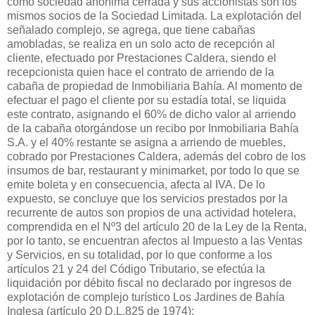
como sociedad anónima cerrada y sus accionistas son los
mismos socios de la Sociedad Limitada. La explotación del
señalado complejo, se agrega, que tiene cabañas
amobladas, se realiza en un solo acto de recepción al
cliente, efectuado por Prestaciones Caldera, siendo el
recepcionista quien hace el contrato de arriendo de la
cabaña de propiedad de Inmobiliaria Bahía. Al momento de
efectuar el pago el cliente por su estadía total, se liquida
este contrato, asignando el 60% de dicho valor al arriendo
de la cabaña otorgándose un recibo por Inmobiliaria Bahía
S.A. y el 40% restante se asigna a arriendo de muebles,
cobrado por Prestaciones Caldera, además del cobro de los
insumos de bar, restaurant y minimarket, por todo lo que se
emite boleta y en consecuencia, afecta al IVA. De lo
expuesto, se concluye que los servicios prestados por la
recurrente de autos son propios de una actividad hotelera,
comprendida en el Nº3 del artículo 20 de la Ley de la Renta,
por lo tanto, se encuentran afectos al Impuesto a las Ventas
y Servicios, en su totalidad, por lo que conforme a los
artículos 21 y 24 del Código Tributario, se efectúa la
liquidación por débito fiscal no declarado por ingresos de
explotación de complejo turístico Los Jardines de Bahía
Inglesa (artículo 20 D.L.825 de 1974);