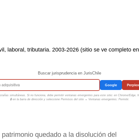
il, laboral, tributaria. 2003-2026 (sitio se ve completo e
Buscar jurisprudencia en JurisChile
Google
Perplex
tañas simultáneas. Si no funciona, debe permitir ventanas emergentes para este sitio: en Chrome/Edge, ha
🔒 en la barra de dirección y seleccione
Permisos del sitio → Ventanas emergentes: Permitir
.
l patrimonio quedado a la disolución del