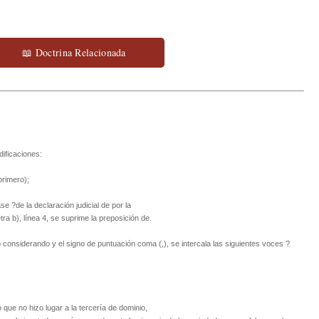
📖 Doctrina Relacionada
dificaciones:
rimero);
ase ?de la declaración judicial de por la
tra b), línea 4, se suprime la preposición de.
o considerando y el signo de puntuación coma (,), se intercala las siguientes voces ?
que no hizo lugar a la tercería de dominio,