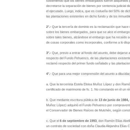
sosteniendo que los bienes embargados fueron adquiridos po
decretarse la separación de bienes por sentencia judicial 
el ejecutado. Luego, indica, que es codueña del 50% de dic
las plantaciones existentes en dicho fundo y de los inmuebl
2°.-
Que la tercería de dominio es la reclamación que hace u
sobre los bienes embargados, para que se alce el embargo; 
sobre tales bienes, alzándose el embargo que ha recaído so
de cosas corporales como incorporales, conforme a lo dispue
3°.-
Que, previo a entrar al fondo del asunto, debe dejarse as
respecto del Fundo Pehuenco, de las plantaciones existente
reclamó respecto del primer fundo señalado y las plantacio
4°.
- Que para una mejor comprensión del asunto a dilucidar
a. Que la tercerista Estela Eloisa Muñoz López y don Ramón
certificado de matrimonio de fs. 1. No constando en él un 
b. Que mediante escritura pública de
13 de junio de 1984,
Muñoz López) adquirió el Fundo Pehuenco por compraventa al
el Conservador de Bienes Raíces de Mulchén, según consta 
c. Que el
6 de septiembre de 1993
, don Ramón Elías Abel
un contrato de sociedad con doña Claudia Alejandra Elías C