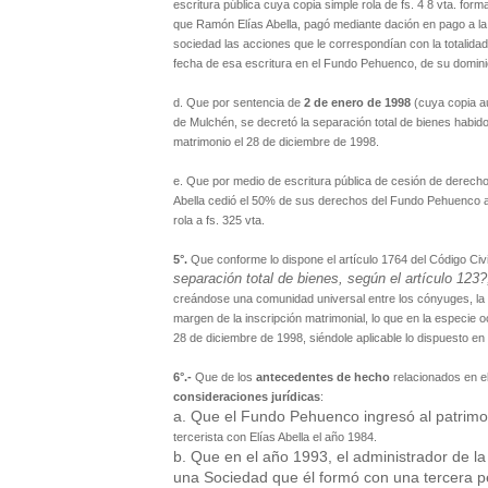
escritura pública cuya copia simple rola de fs. 4 8 vta. form
que Ramón Elías Abella, pagó mediante dación en pago a la
sociedad las acciones que le correspondían con la totalidad 
fecha de esa escritura en el Fundo Pehuenco, de su domini
d. Que por sentencia de
2 de enero de 1998
(cuya copia au
de Mulchén, se decretó la separación total de bienes habido
matrimonio el 28 de diciembre de 1998.
e. Que por medio de escritura pública de cesión de derec
Abella cedió el 50% de sus derechos del Fundo Pehuenco a l
rola a fs. 325 vta.
5°.
Que conforme lo dispone el artículo 1764 del Código Civil
separación total de bienes, según el artículo 123?
creándose una comunidad universal entre los cónyuges, la q
margen de la inscripción matrimonial, lo que en la especie oc
28 de diciembre de 1998, siéndole aplicable lo dispuesto en 
6°.-
Que de los
antecedentes de hecho
relacionados en el
consideraciones jurídicas
:
a. Que el Fundo Pehuenco ingresó al patrimo
tercerista con Elías Abella el año 1984.
b. Que en el año 1993, el administrador de l
una Sociedad que él formó con una tercera 