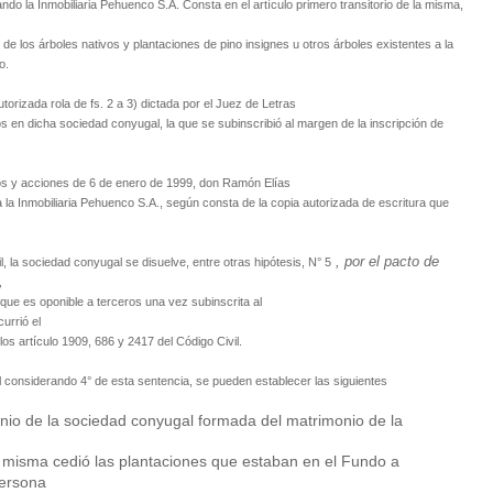
ando la Inmobiliaria Pehuenco S.A. Consta en el artículo primero transitorio de la misma,
de los árboles nativos y plantaciones de pino insignes u otros árboles existentes a la
o.
torizada rola de fs. 2 a 3) dictada por el Juez de Letras
s en dicha sociedad conyugal, la que se subinscribió al margen de la inscripción de
hos y acciones de 6 de enero de 1999, don Ramón Elías
a Inmobiliaria Pehuenco S.A., según consta de la copia autorizada de escritura que
, por el pacto de
, la sociedad conyugal se disuelve, entre otras hipótesis, N° 5
,
ue es oponible a terceros una vez subinscrita al
urrió el
los artículo 1909, 686 y 2417 del Código Civil.
 considerando 4° de esta sentencia, se pueden establecer las siguientes
nio de la sociedad conyugal formada del matrimonio de la
a misma cedió las plantaciones que estaban en el Fundo a
persona