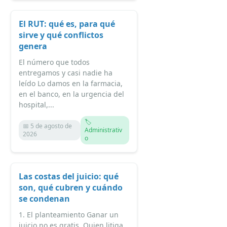
El RUT: qué es, para qué
sirve y qué conflictos
genera
El número que todos
entregamos y casi nadie ha
leído Lo damos en la farmacia,
en el banco, en la urgencia del
hospital,...
🏷️
📅 5 de agosto de
Administrativ
2026
o
Las costas del juicio: qué
son, qué cubren y cuándo
se condenan
1. El planteamiento Ganar un
juicio no es gratis. Quien litiga