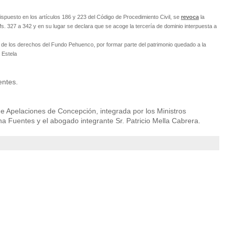
ispuesto en los artículos 186 y 223 del Código de Procedimiento Civil, se
revoca
la
fs. 327 a 342 y en su lugar se declara que se acoge la tercería de dominio interpuesta a
 de los derechos del Fundo Pehuenco, por formar parte del patrimonio quedado a la
 Estela
entes.
de Apelaciones de Concepción, integrada por los Ministros
na Fuentes y el abogado integrante Sr. Patricio Mella Cabrera.