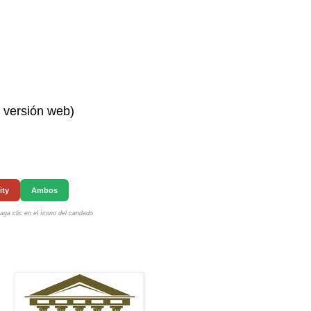
n versión web)
ity
Ambos
ga clic en el ícono del candado