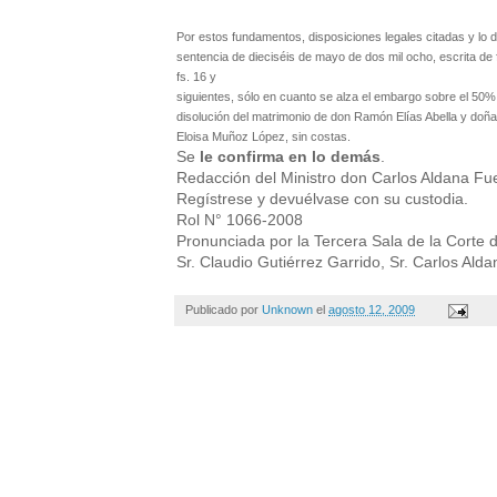
Por estos fundamentos, disposiciones legales citadas y lo d
sentencia de dieciséis de mayo de dos mil ocho, escrita de 
fs. 16 y
siguientes, sólo en cuanto se alza el embargo sobre el 50%
disolución del matrimonio de don Ramón Elías Abella y doña
Eloisa Muñoz López, sin costas.
Se
le confirma en lo demás
.
Redacción del Ministro don Carlos Aldana Fu
Regístrese y devuélvase con su custodia.
Rol N° 1066-2008
Pronunciada por la Tercera Sala de la Corte 
Sr.
Claudio Gutiérrez Garrido, Sr. Carlos Alda
Publicado por
Unknown
el
agosto 12, 2009