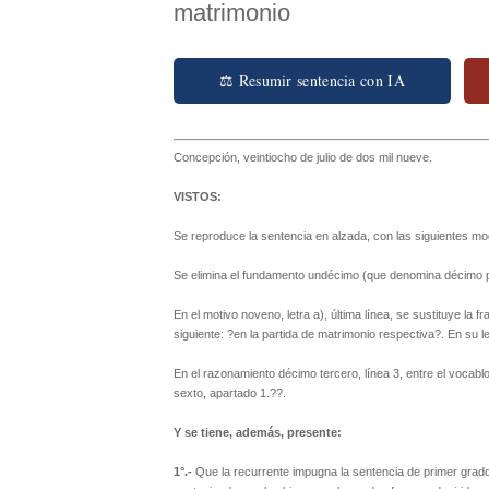
matrimonio
⚖ Resumir sentencia con IA
Concepción, veintiocho de julio de dos mil nueve.
VISTOS:
Se reproduce la sentencia en alzada, con las siguientes mo
Se elimina el fundamento undécimo (que denomina décimo p
En el motivo noveno, letra a), última línea, se sustituye la fr
siguiente: ?en la partida de matrimonio respectiva?. En su le
En el razonamiento décimo tercero, línea 3, entre el vocabl
sexto, apartado 1.??.
Y se tiene, además, presente:
1°.-
Que la recurrente impugna la sentencia de primer grado 