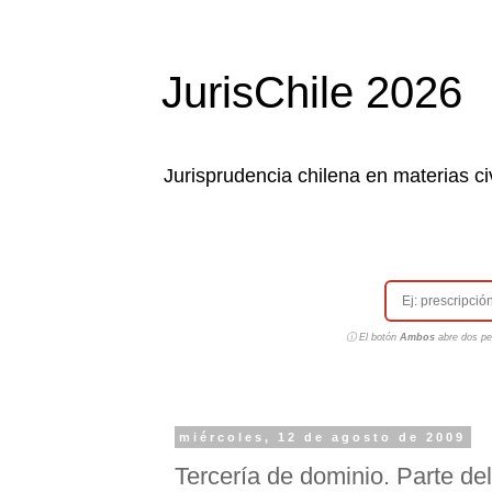
JurisChile 2026
Jurisprudencia chilena en materias civ
ⓘ El botón
Ambos
abre dos pes
miércoles, 12 de agosto de 2009
Tercería de dominio. Parte de