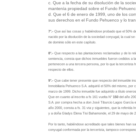
c. Que a la fecha de su disolución de la soci
mantenía propiedad sobre el Fundo Pehuenc
d. Que el 6 de enero de 1999, uno de los co
sus
derechos en el Fundo Pehuenco y lo trans
7°.-
Que así las cosas y habiéndose probado que el 50% de 
nacido por la disolución de la sociedad conyugal, la cual se
de dominio sólo en este capítulo.
8°.-
Que respecto a las plantaciones reclamadas y de lo relac
sentencia, consta que dichos inmuebles fueron cedidos a la 
pertenecen a una tercera persona, por lo que la tercerista
respecto de ellos.
9°.-
Que cabe tener presente que respecto del inmueble insc
Inmobiliaria Pehuenco S.A. adquirió el 50% del mismo, por 
marzo de 1999. Dicho inmueble fue adquirido a título oneros
Que en cuanto al inscrito a fs 161 vuelta N°
150
del año 2000
S.A. por compra hecha a don José Tiburcio Lagos García el
año 2000, consta a fs. 31 vta y siguientes, que la referida
y a doña Gladys Elena Tisi Bahamonde, el 29 de mayo de 
Por lo tanto, habiéndose acreditado que tales bienes han sal
conyugal conformada por la tercerista, tampoco corresponde