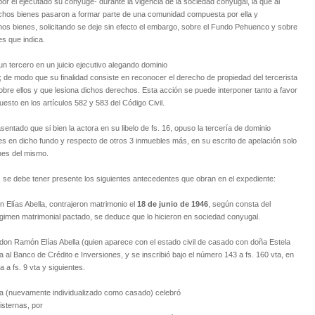
r el ejecutado su cónyuge- durante la vigencia de la sociedad conyugal, la que al
dichos bienes pasaron a formar parte de una comunidad compuesta por ella y
hos bienes, solicitando se deje sin efecto el embargo, sobre el Fundo Pehuenco y sobre
es que indica.
n tercero en un juicio ejecutivo alegando dominio
de modo que su finalidad consiste en reconocer el derecho de propiedad del tercerista
bre ellos y que lesiona dichos derechos. Esta acción se puede interponer tanto a favor
sto en los artículos 582 y 583 del Código Civil.
entado que si bien la actora en su libelo de fs. 16, opuso la tercería de dominio
s en dicho fundo y respecto de otros 3 inmuebles más, en su escrito de apelación solo
nes del mismo.
, se debe tener presente los siguientes antecedentes que obran en el expediente:
 Elías Abella, contrajeron matrimonio el
18 de junio de 1946
, según consta del
régimen matrimonial pactado, se deduce que lo hicieron en sociedad conyugal.
don Ramón Elías Abella (quien aparece con el estado civil de casado con doña Estela
 Banco de Crédito e Inversiones, y se inscribió bajo el número 143 a fs. 160 vta, en
a fs. 9 vta y siguientes.
la (nuevamente individualizado como casado) celebró
isternas, por