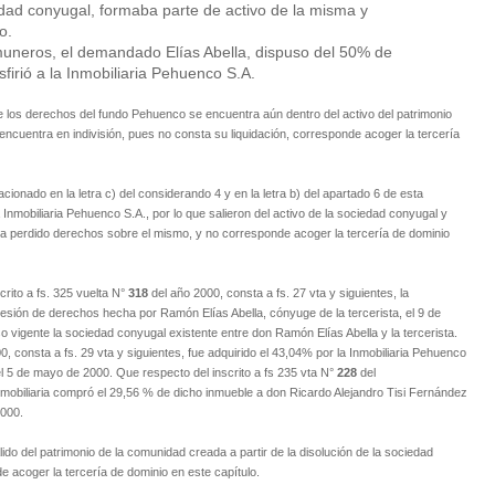
edad conyugal, formaba parte de activo de la misma y
o.
muneros, el demandado Elías Abella, dispuso del 50% de
firió a la Inmobiliaria Pehuenco S.A.
los derechos del fundo Pehuenco se encuentra aún dentro del activo del patrimonio
 encuentra en indivisión, pues no consta su liquidación, corresponde acoger la tercería
ionado en la letra c) del considerando 4 y en la letra b) del apartado 6 de esta
Inmobiliaria Pehuenco S.A., por lo que salieron del activo de la sociedad conyugal y
 ha perdido derechos sobre el mismo, y no corresponde acoger la tercería de dominio
rito a fs. 325 vuelta N°
318
del año 2000, consta a fs. 27 vta y siguientes, la
cesión de derechos hecha por Ramón Elías Abella, cónyuge de la tercerista, el 9 de
o vigente la sociedad conyugal existente entre don Ramón Elías Abella y la tercerista.
, consta a fs. 29 vta y siguientes, fue adquirido el 43,04% por la Inmobiliaria Pehuenco
 5 de mayo de 2000. Que respecto del inscrito a fs 235 vta N°
228
del
 Inmobiliaria compró el 29,56 % de dicho inmueble a don Ricardo Alejandro Tisi Fernández
2000.
ido del patrimonio de la comunidad creada a partir de la disolución de la sociedad
 acoger la tercería de dominio en este capítulo.