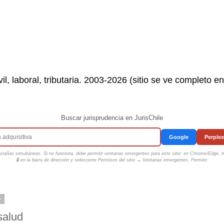
il, laboral, tributaria. 2003-2026 (sitio se ve completo e
Buscar jurisprudencia en JurisChile
Google
Perplex
tañas simultáneas. Si no funciona, debe permitir ventanas emergentes para este sitio: en Chrome/Edge, ha
🔒 en la barra de dirección y seleccione
Permisos del sitio → Ventanas emergentes: Permitir
.
9
salud