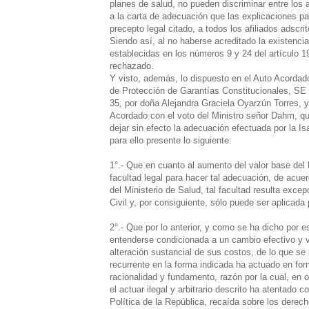
planes de salud, no pueden discriminar entre los 
a la carta de adecuación que las explicaciones par
precepto legal citado, a todos los afiliados adscri
Siendo así, al no haberse acreditado la existencia
establecidas en los números 9 y 24 del artículo 19
rechazado.
Y visto, además, lo dispuesto en el Auto Acorda
de Protección de Garantías Constitucionales, SE 
35, por doña Alejandra Graciela Oyarzún Torres, y
Acordado con el voto del Ministro señor Dahm, qu
dejar sin efecto la adecuación efectuada por la Is
para ello presente lo siguiente:
1°.- Que en cuanto al aumento del valor base del P
facultad legal para hacer tal adecuación, de acuer
del Ministerio de Salud, tal facultad resulta excep
Civil y, por consiguiente, sólo puede ser aplicada 
2°.- Que por lo anterior, y como se ha dicho por es
entenderse condicionada a un cambio efectivo y v
alteración sustancial de sus costos, de lo que se 
recurrente en la forma indicada ha actuado en for
racionalidad y fundamento, razón por la cual, en 
el actuar ilegal y arbitrario descrito ha atentado c
Política de la República, recaída sobre los derec