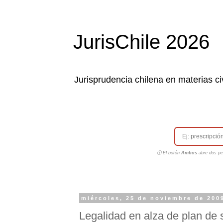
JurisChile 2026
Jurisprudencia chilena en materias civ
ⓘ El botón
Ambos
abre dos pes
miércoles, 25 de noviembre de 200
Legalidad en alza de plan de 