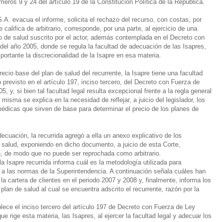
eros 9 y 24 del artículo 19 de la Constitución Política de la República.
.A. evacua el informe, solicita el rechazo del recurso, con costas, por
califica de arbitrario, corresponde, por una parte, al ejercicio de una
 de salud suscrito por el actor, además contemplada en el Decreto con
del año 2005, donde se regula la facultad de adecuación de las Isapres,
portante la discrecionalidad de la Isapre en esa materia.
ecio base del plan de salud del recurrente, la Isapre tiene una facultad
 previsto en el artículo 197, inciso tercero, del Decreto con Fuerza de
, y, si bien tal facultad legal resulta excepcional frente a la regla general
 misma se explica en la necesidad de reflejar, a juicio del legislador, los
dicas que sirven de base para determinar el precio de los planes de
decuación, la recurrida agregó a ella un anexo explicativo de los
 salud, exponiendo en dicho documento, a juicio de esta Corte,
ón, de modo que no puede ser reprochada como arbitrario.
 Isapre recurrida informa cuál es la metodología utilizada para
d a las normas de la Superintendencia. A continuación señala cuáles han
 la cartera de clientes en el periodo 2007 y 2008 y, finalmente, informa los
lan de salud al cual se encuentra adscrito el recurrente, razón por la
ece el inciso tercero del artículo 197 de Decreto con Fuerza de Ley
e rige esta materia, las Isapres, al ejercer la facultad legal y adecuar los