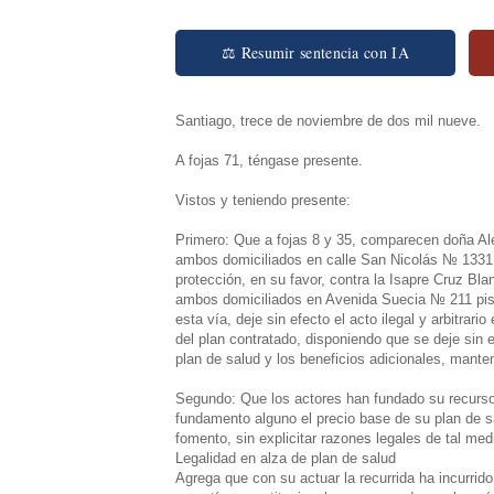
⚖ Resumir sentencia con IA
Santiago, trece de noviembre de dos mil nueve.
A fojas 71, téngase presente.
Vistos y teniendo presente:
Primero: Que a fojas 8 y 35, comparecen doña Ale
ambos domiciliados en calle San Nicolás № 1331 
protección, en su favor, contra la Isapre Cruz Bl
ambos domiciliados en Avenida Suecia № 211 piso
esta vía, deje sin efecto el acto ilegal y arbitrari
del plan contratado, disponiendo que se deje sin 
plan de salud y los beneficios adicionales, mante
Segundo: Que los actores han fundado su recurso e
fundamento alguno el precio base de su plan de 
fomento, sin explicitar razones legales de tal med
Legalidad en alza de plan de salud
Agrega que con su actuar la recurrida ha incurrido