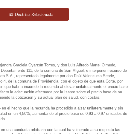
📖 Doctrina Relacionada
jandra Graciela Oyarzún Torres, y don Luis Alfredo Martel Olmedo,
Departamento 111, de la comuna de San Miguel, e interponen recurso de
anca S.A., representada legalmente por don Raúl Valenzuela Searle,
 4, de la comuna de Providencia, con el objeto de que esta Corte, por
o en que habría incurrido la recurrida al elevar unilateralmente el precio base
efecto la adecuación efectuada por la Isapre sobre el precio base de su
niendo la cotización y su actual plan de salud, con costas.
n el hecho que la recurrida ha procedido a alzar unilateralmente y sin
salud en un 4,50%, aumentando el precio base de 0,93 a 0,97 unidades de
ida.
 en una conducta arbitraria con la cual ha vulnerado a su respecto las