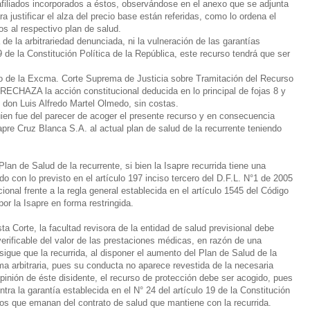
afiliados incorporados a éstos, observándose en el anexo que se adjunta
a justificar el alza del precio base están referidas, como lo ordena el
tos al respectivo plan de salud.
 de la arbitrariedad denunciada, ni la vulneración de las garantías
 de la Constitución Política de la República, este recurso tendrá que ser
do de la Excma. Corte Suprema de Justicia sobre Tramitación del Recurso
RECHAZA la acción constitucional deducida en lo principal de fojas 8 y
 don Luis Alfredo Martel Olmedo, sin costas.
ien fue del parecer de acoger el presente recurso y en consecuencia
apre Cruz Blanca S.A. al actual plan de salud de la recurrente teniendo
lan de Salud de la recurrente, si bien la Isapre recurrida tiene una
do con lo previsto en el artículo 197 inciso tercero del D.F.L. N°1 de 2005
cional frente a la regla general establecida en el artículo 1545 del Código
por la Isapre en forma restringida.
ta Corte, la facultad revisora de la entidad de salud previsional debe
erificable del valor de las prestaciones médicas, en razón de una
sigue que la recurrida, al disponer el aumento del Plan de Salud de la
ma arbitraria, pues su conducta no aparece revestida de la necesaria
opinión de éste disidente, el recurso de protección debe ser acogido, pues
ontra la garantía establecida en el N° 24 del artículo 19 de la Constitución
hos que emanan del contrato de salud que mantiene con la recurrida.