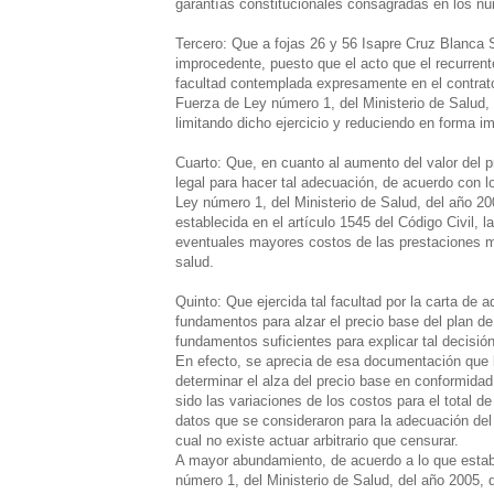
garantías constitucionales consagradas en los núm
Tercero: Que a fojas 26 y 56 Isapre Cruz Blanca S
improcedente, puesto que el acto que el recurrente 
facultad contemplada expresamente en el contrato
Fuerza de Ley número 1, del Ministerio de Salud, 
limitando dicho ejercicio y reduciendo en forma im
Cuarto: Que, en cuanto al aumento del valor del pr
legal para hacer tal adecuación, de acuerdo con lo
Ley número 1, del Ministerio de Salud, del año 2005
establecida en el artículo 1545 del Código Civil, la
eventuales mayores costos de las prestaciones mé
salud.
Quinto: Que ejercida tal facultad por la carta de a
fundamentos para alzar el precio base del plan de
fundamentos suficientes para explicar tal decisi
En efecto, se aprecia de esa documentación que la
determinar el alza del precio base en conformida
sido las variaciones de los costos para el total de
datos que se consideraron para la adecuación del p
cual no existe actuar arbitrario que censurar.
A mayor abundamiento, de acuerdo a lo que establ
número 1, del Ministerio de Salud, del año 2005, qu