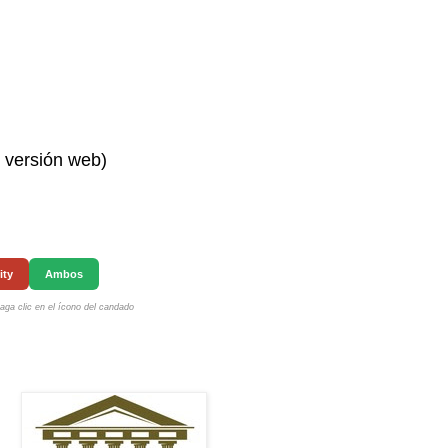
n versión web)
ity
Ambos
ga clic en el ícono del candado