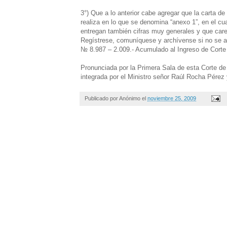
3°) Que a lo anterior cabe agregar que la carta d
realiza en lo que se denomina “anexo 1”, en el c
entregan también cifras muy generales y que care
Regístrese, comuníquese y archívense si no se a
№ 8.987 – 2.009.- Acumulado al Ingreso de Corte 
Pronunciada por la Primera Sala de esta Corte de
integrada por el Ministro señor Raúl Rocha Pérez
Publicado por
Anónimo
el
noviembre 25, 2009