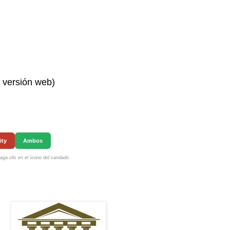
n versión web)
ity
Ambos
ga clic en el ícono del candado