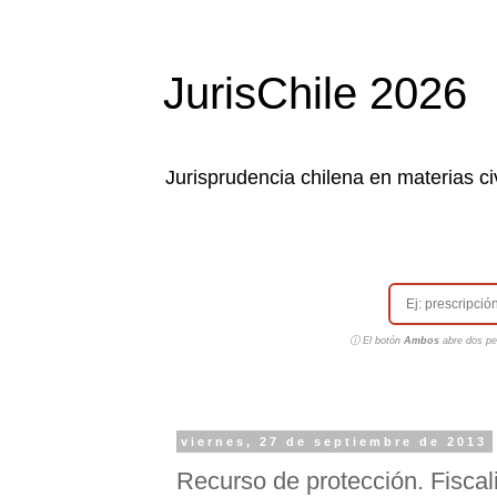
JurisChile 2026
Jurisprudencia chilena en materias civ
ⓘ El botón
Ambos
abre dos pes
viernes, 27 de septiembre de 2013
Recurso de protección. Fiscal