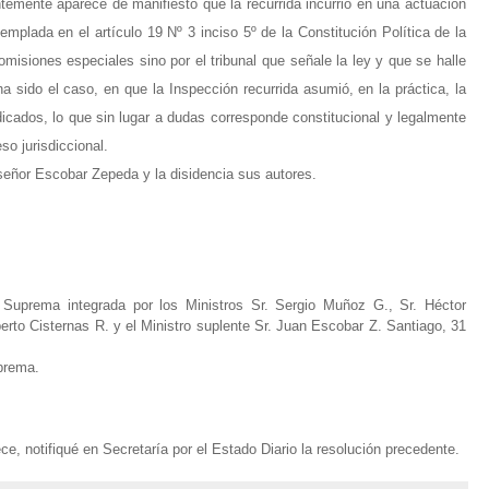
temente aparece de manifiesto que la recurrida incurrió en una actuación
templada en el artículo 19 Nº 3 inciso 5º de la Constitución Política de la
misiones especiales sino por el tribunal que señale la ley y que se halle
ha sido el caso, en que la Inspección recurrida asumió, en la práctica, la
ndicados, lo que sin lugar a dudas corresponde constitucional y legalmente
so jurisdiccional.
señor Escobar Zepeda y la disidencia sus autores.
e Suprema integrada por
los Ministros Sr. Sergio Muñoz G., Sr. Héctor
rto Cisternas R. y el Ministro suplente Sr. Juan Escobar Z.
Santiago, 31
prema.
ece, notifiqué en Secretaría por el Estado Diario la resolución precedente.