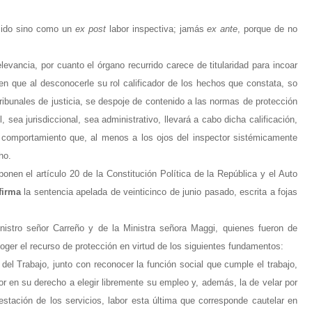
mido sino como un
ex post
labor inspectiva; jamás
ex ante
, porque de no
relevancia, por cuanto el órgano recurrido carece de titularidad para incoar
en que al desconocerle su rol calificador de los hechos que constata, so
tribunales de justicia, se despoje de contenido a las normas de protección
, sea jurisdiccional, sea administrativo, llevará a cabo dicha calificación,
l comportamiento que, al menos a los ojos del inspector sistémicamente
ho.
nen el artículo 20 de la Constitución Política de la República y el Auto
firma
la sentencia apelada de veinticinco de junio pasado, escrita a fojas
nistro señor Carreño y de la Ministra señora Maggi, quienes fueron de
oger el recurso de protección en virtud de los siguientes fundamentos:
 del Trabajo, junto con reconocer la función social que cumple el trabajo,
or en su derecho a elegir libremente su empleo y, además, la de velar por
stación de los servicios, labor esta última que corresponde cautelar en