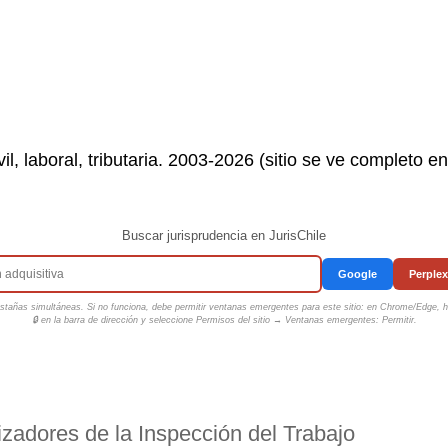
il, laboral, tributaria. 2003-2026 (sitio se ve completo e
Buscar jurisprudencia en JurisChile
Google
Perplex
tañas simultáneas. Si no funciona, debe permitir ventanas emergentes para este sitio: en Chrome/Edge, ha
🔒 en la barra de dirección y seleccione
Permisos del sitio → Ventanas emergentes: Permitir
.
izadores de la Inspección del Trabajo