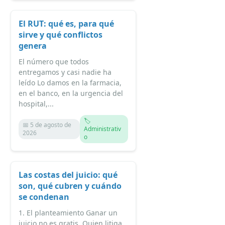
El RUT: qué es, para qué
sirve y qué conflictos
genera
El número que todos
entregamos y casi nadie ha
leído Lo damos en la farmacia,
en el banco, en la urgencia del
hospital,...
🏷️
📅 5 de agosto de
Administrativ
2026
o
Las costas del juicio: qué
son, qué cubren y cuándo
se condenan
1. El planteamiento Ganar un
juicio no es gratis. Quien litiga