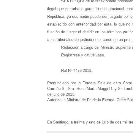
SEXTO:
Que de lo reflexionado preceden
ilegal que perturba la garantía constitucional con
República, ya que nadie puede ser juzgado por co
establecido con anterioridad por ésta, lo que no 
función de juzgar al decidir en los términos ya i
a los tribunales de justicia en el curso de un proce
Redacción a cargo del Ministro Suplente 
Regístrese y devuélvase.
Rol Nº 4476-2013.
Pronunciado por la Tercera Sala de esta Cort
Carreño S., Sra. Rosa María Maggi D. y Sr. Lambe
de julio de 2013.
Autoriza la Ministra de Fe de la Excma. Corte Su
En Santiago, a treinta y uno de julio de dos mil tr