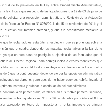
n virtud de lo prevenido en la Ley sobre Procedimiento Administrativo,
dicha ley. Indica que respecto de las liquidaciones 8 a 19 de 03 de junio de
n de solicitar una reposición administrativa, o Revisión de la Actuación
és de la Resolución Exenta N° 8076/2011, de 15 de noviembre de 2011; y el
nes, cuestión que también pretendió, y que fue desestimada mediante la
e 2013.
io que lo reclamado es esta última resolución, que se pronuncia sobre la
tensión que encuadra dentro de las materias reclamables a la luz de lo
io, ya que en este caso se persiguió el ejercicio de las facultades que el
onfiere al Director Regional, para corregir vicios o errores manifiestos que
cidido por los jueces del fondo constituye una vulneración de los artículos
sideró que la contribuyente, debiendo ejercer la reposición administrativa
precluyendo su derecho, yerro que, de no haber ocurrido, habría llevado al
 primera instancia y ordenar la continuación del procedimiento.
 confirma la de primer grado, establece en sus motivo primero, segundo,
e emitieron las liquidaciones N° 8 a 19, notificadas por cédula el 03 de
alor agregado, reintegro de impuesto a la renta, impuesto de primera