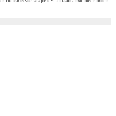
ce, notifiqué en Secretaría por el Estado Diario la resolución precedente.