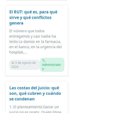
El RUT: qué es, para qué
sirve y qué conflictos
genera
El número que todos
entregamos y casi nadie ha
leído Lo damos en la farmacia,
en el banco, en la urgencia del
hospital,...
🏷️
📅 5 de agosto de
Administrativ
2026
o
Las costas del juicio: qué
son, qué cubren y cuándo
se condenan
1. El planteamiento Ganar un
juicio no es gratis. Quien litiga