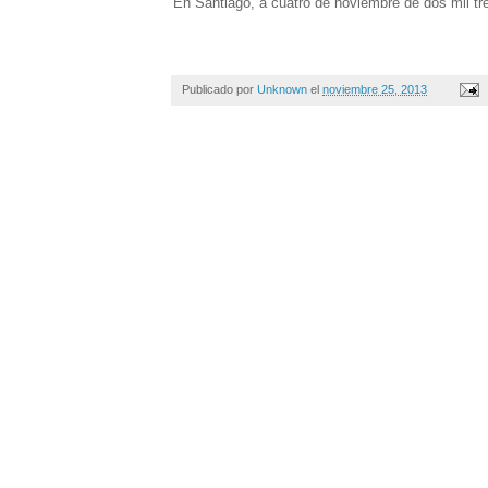
En Santiago, a cuatro de noviembre de dos mil tre
Publicado por
Unknown
el
noviembre 25, 2013