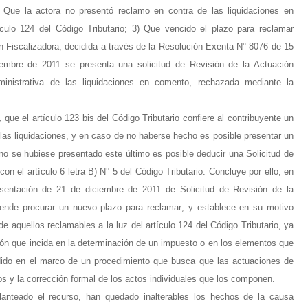
 Que la actora no presentó reclamo en contra de las liquidaciones en
ículo 124 del Código Tributario; 3) Que vencido el plazo para reclamar
ón Fiscalizadora, decidida a través de la Resolución Exenta N° 8076 de 15
embre de 2011 se presenta una solicitud de Revisión de la Actuación
ministrativa de las liquidaciones en comento, rechazada mediante la
 que el artículo 123 bis del Código Tributario confiere al contribuyente un
 las liquidaciones, y en caso de no haberse hecho es posible presentar un
 no se hubiese presentado este último es posible deducir una Solicitud de
n el artículo 6 letra B) N° 5 del Código Tributario. Concluye por ello, en
sentación de 21 de diciembre de 2011 de Solicitud de Revisión de la
etende procurar un nuevo plazo para reclamar; y establece en su motivo
e aquellos reclamables a la luz del artículo 124 del Código Tributario, ya
ución que incida en la determinación de un impuesto o en los elementos que
edido en el marco de un procedimiento que busca que las actuaciones de
s y la corrección formal de los actos individuales que los componen.
nteado el recurso, han quedado inalterables los hechos de la causa