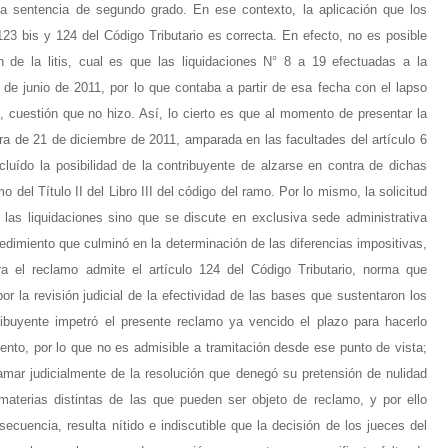
a sentencia de segundo grado. En ese contexto, la aplicación que los
123 bis y 124 del Código Tributario es correcta. En efecto, no es posible
 de la litis, cual es que las liquidaciones N° 8 a 19 efectuadas a la
3 de junio de 2011, por lo que contaba a partir de esa fecha con el lapso
s, cuestión que no hizo. Así, lo cierto es que al momento de presentar la
ora de 21 de diciembre de 2011, amparada en las facultades del artículo 6
ecluído la posibilidad de la contribuyente de alzarse en contra de dichas
 del Título II del Libro III del código del ramo. Por lo mismo, la solicitud
las liquidaciones sino que se discute en exclusiva sede administrativa
cedimiento que culminó en la determinación de las diferencias impositivas,
a el reclamo admite el artículo 124 del Código Tributario, norma que
or la revisión judicial de la efectividad de las bases que sustentaron los
ribuyente impetró el presente reclamo ya vencido el plazo para hacerlo
mento, por lo que no es admisible a tramitación desde ese punto de vista;
amar judicialmente de la resolución que denegó su pretensión de nulidad
materias distintas de las que pueden ser objeto de reclamo, y por ello
cuencia, resulta nítido e indiscutible que la decisión de los jueces del