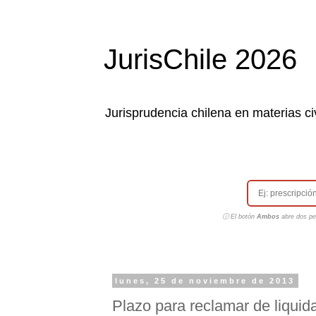
JurisChile 2026
Jurisprudencia chilena en materias civ
ⓘ El botón
Ambos
abre dos pes
lunes, 25 de noviembre de 2013
Plazo para reclamar de liquida