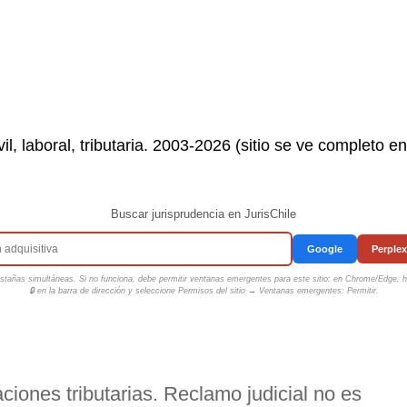
il, laboral, tributaria. 2003-2026 (sitio se ve completo e
Buscar jurisprudencia en JurisChile
Google
Perplex
tañas simultáneas. Si no funciona, debe permitir ventanas emergentes para este sitio: en Chrome/Edge, ha
🔒 en la barra de dirección y seleccione
Permisos del sitio → Ventanas emergentes: Permitir
.
ciones tributarias. Reclamo judicial no es