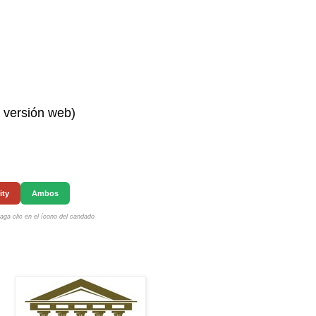
n versión web)
ity
Ambos
ga clic en el ícono del candado