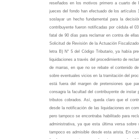
reseñados en los motivos primero a cuarto de l
jueces del fondo han efectuado de los artículos 
soslayar un hecho fundamental para la decisión
contribuyente fueron notificadas por cédula el 0
fatal de 90 días para reclamar en contra de ella
Solicitud de Revisión de la Actuación Fiscalizad
letra B) N° 5 del Código Tributario, ya había pr
liquidaciones a través del procedimiento de reclamo
de marras, en que no se rebate el contenido de 
sobre eventuales vicios en la tramitación del pro
está fuera del margen de pretensiones que par
consagra la facultad del contribuyente de instar p
tributos cobrados. Así, queda claro que el cont
desde la notificación de las liquidaciones en co
pero tampoco se encontraba habilitado para recl
administrativa, ya que esta última versa sobre 
tampoco es admisible desde esta arista. En conse