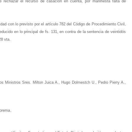
e rechazar el recurso de casación en cuenta, por manifiesta falta de
ad con lo previsto por el artículo 782 del Código de Procedimiento Civil,
ducido en lo principal de fs. 131, en contra de la sentencia de veintidós
28 vta.
os Ministros Sres. Milton Juica A., Hugo Dolmestch U., Pedro Pierry A.,
uprema.