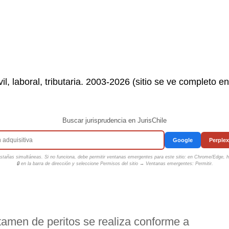
il, laboral, tributaria. 2003-2026 (sitio se ve completo e
Buscar jurisprudencia en JurisChile
Google
Perplex
tañas simultáneas. Si no funciona, debe permitir ventanas emergentes para este sitio: en Chrome/Edge, ha
🔒 en la barra de dirección y seleccione
Permisos del sitio → Ventanas emergentes: Permitir
.
tamen de peritos se realiza conforme a