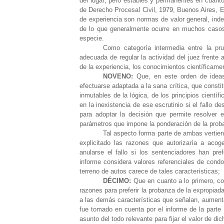
del lugar; pero estables y permanentes en cuanto
de Derecho Procesal Civil, 1979, Buenos Aires, E
de experiencia son normas de valor general, ind
de lo que generalmente ocurre en muchos casos,
especie.
Como categoría intermedia entre la prue
adecuada de regular la actividad del juez frente
de la experiencia, los conocimientos científicame
NOVENO:
Que, en este orden de ideas,
efectuarse adaptada a la sana crítica, que constit
inmutables de la lógica, de los principios científ
en la inexistencia de ese escrutinio si el fallo
para adoptar la decisión que permite resolver 
parámetros que impone la ponderación de la proba
Tal aspecto forma parte de ambas vertien
explicitado las razones que autorizaría a aco
anularse el fallo si los sentenciadores han pr
informe considera valores referenciales de condo
terreno de autos carece de tales características;
DÉCIMO:
Que en cuanto a lo primero, con
razones para preferir la probanza de la expropiada
a las demás características que señalan, aumenta
fue tomado en cuenta por el informe de la parte 
asunto del todo relevante para fijar el valor de dic