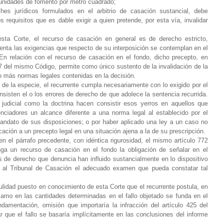
s unidades de fomento por metro cuadrado;
es jurídicos formulados en el arbitrio de casación sustancial, debe
s requisitos que es dable exigir a quien pretende, por esta vía, invalidar
sta Corte, el recurso de casación en general es de derecho estricto,
uenta las exigencias que respecto de su interposición se contemplan en el
 En relación con el recurso de casación en el fondo, dicho precepto, en
67 del mismo Código, permite como único sustento de la invalidación de la
o más normas legales contenidas en la decisión.
 de la especie, el recurrente cumpla necesariamente con lo exigido por el
nsisten el o los errores de derecho de que adolece la sentencia recurrida.
 judicial como la doctrina hacen consistir esos yerros en aquellos que
enciadores un alcance diferente a una norma legal al establecido por el
mandato de sus disposiciones; o por haber aplicado una ley a un caso no
icación a un precepto legal en una situación ajena a la de su prescripción.
en el párrafo precedente, con idéntica rigurosidad, el mismo artículo 772
nga un recurso de casación en el fondo la obligación de señalar en el
es de derecho que denuncia han influido sustancialmente en lo dispositivo
itir al Tribunal de Casación el adecuado examen que pueda constatar tal
ulidad puesto en conocimiento de esta Corte que el recurrente postula, en
lamo en las cantidades determinadas en el fallo objetado se funda en el
damentación, omisión que importaría la infracción del artículo 425 del
r que el fallo se basaría implícitamente en las conclusiones del informe