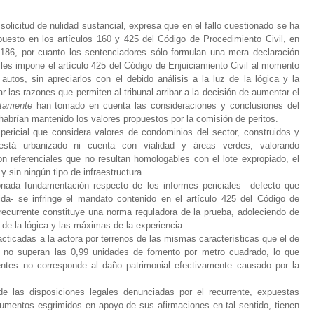
solicitud de nulidad sustancial, expresa que en el fallo cuestionado se ha
ispuesto en los artículos 160 y 425 del Código de Procedimiento Civil, en
2.186, por cuanto los sentenciadores sólo formulan una mera declaración
 les impone el artículo 425 del Código de Enjuiciamiento Civil al momento
autos, sin apreciarlos con el debido análisis a la luz de la lógica y la
r las razones que permiten al tribunal arribar a la decisión de aumentar el
itamente
han tomado en cuenta las consideraciones y conclusiones del
 habrían mantenido los valores propuestos por la comisión de peritos.
pericial que considera valores de condominios del sector, construidos y
está urbanizado ni cuenta con vialidad y áreas verdes, valorando
n referenciales que no resultan homologables con el lote expropiado, el
y sin ningún tipo de infraestructura.
onada fundamentación respecto de los informes periciales –defecto que
ida- se infringe el mandato contenido en el artículo 425 del Código de
l recurrente constituye una norma reguladora de la prueba, adoleciendo de
 de la lógica y las máximas de la experiencia.
cticadas a la actora por terrenos de las mismas características que el de
e no superan las 0,99 unidades de fomento por metro cuadrado, lo que
ntes no corresponde al daño patrimonial efectivamente causado por la
e las disposiciones legales denunciadas por el recurrente, expuestas
umentos esgrimidos en apoyo de sus afirmaciones en tal sentido, tienen