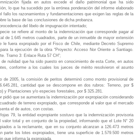
demnización fijada en autos excede el daño patrimonial que ha sido
ión, lo que ha sucedido por la errónea ponderación del informe elaborado
 el fallo los razonamientos y fundamentaciones que exigen las reglas de la
sobre la base de las conclusiones de dicha probanza.
 procedencia del libelo de impugnación intentado;
specie se refiere al monto de la indemnización que corresponde pagar al
total de 1.645 metros cuadrados, parte de un inmueble de mayor extensión
ue le fuera expropiado por el Fisco de Chile, mediante Decreto Supremo
para la ejecución de la obra “Proyecto: Acceso Nor Oriente a Santiago.
orte. Tramo 3: Enlace Ruta 57 CH”;
o de nulidad que ha sido puesto en conocimiento de esta Corte, en autos
tes, conforme a los cuales los jueces de mérito resolvieron el asunto
o de 2005, la comisión de peritos determinó como monto provisional de
6.645.281, cantidad que se descompone en dos rubros: Terreno, por $
) y Plantaciones y/o especies forestales, por $ 325.281.
tor pidió que se aumentara la indemnización por expropiación considerando
cuadrado de terreno expropiado, que corresponde al valor que el mercado
esenta el de autos, con costas.
fojas 79, la entidad expropiante sostuvo que la indemnización provisoria
l valor total y en conjunto de la propiedad, informando que el Lote N° 20
piados a la reclamante, que en su conjunto alcanzan a 126.473 metros
 parte los lotes expropiados, tiene una superficie de 1.579.500 metros
ón que informa la expropiada.