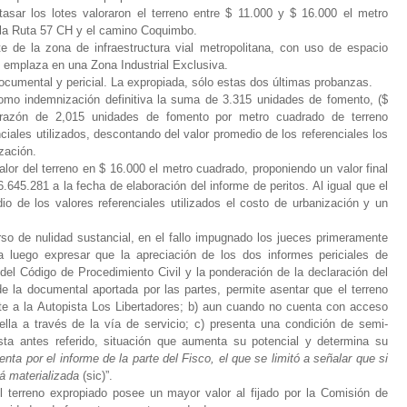
sar los lotes valoraron el terreno entre $ 11.000 y $ 16.000 el metro
la Ruta 57 CH y el camino Coquimbo.
e de la zona de infraestructura vial metropolitana, con uso de espacio
 se emplaza en una Zona Industrial Exclusiva.
documental y pericial. La expropiada, sólo estas dos últimas probanzas.
omo indemnización definitiva la suma de 3.315 unidades de fomento, ($
a razón de 2,015 unidades de fomento por metro cuadrado de terreno
nciales utilizados, descontando del valor promedio de los referenciales los
zación.
alor del terreno en $ 16.000 el metro cuadrado, proponiendo un valor final
645.281 a la fecha de elaboración del informe de peritos. Al igual que el
o de los valores referenciales utilizados el costo de urbanización y un
rso de nulidad sustancial, en el fallo impugnado los jueces primeramente
 luego expresar que la apreciación de los dos informes periciales de
 del Código de Procedimiento Civil y la ponderación de la declaración del
 la documental aportada por las partes, permite asentar que el terreno
nte a la Autopista Los Libertadores; b) aun cuando no cuenta con acceso
ella a través de la vía de servicio; c) presenta una condición de semi-
sta antes referido, situación que aumenta su potencial y determina su
ta por el informe de la parte del Fisco, el que se limitó a señalar que si
tá materializada
(sic)”.
l terreno expropiado posee un mayor valor al fijado por la Comisión de