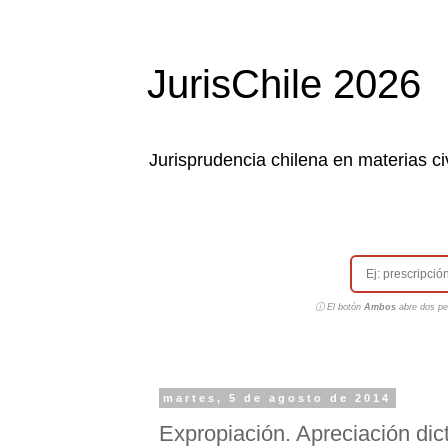
JurisChile 2026
Jurisprudencia chilena en materias civ
ⓘ El botón
Ambos
abre dos pes
martes, 5 de agosto de 2014
Expropiación. Apreciación dic