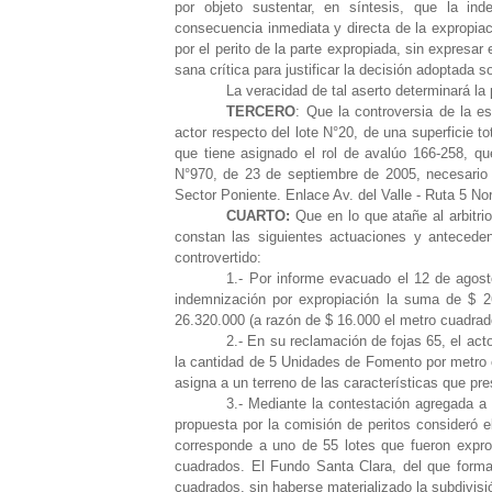
por objeto sustentar, en síntesis, que la in
consecuencia inmediata y directa de la expropiac
por el perito de la parte expropiada, sin expresar
sana crítica para justificar la decisión adoptada 
La veracidad de tal aserto determinará la
TERCERO
: Que la controversia de la e
actor respecto del lote N°20, de una superficie 
que tiene asignado el rol de avalúo 166-258, q
N°970, de 23 de septiembre de 2005, necesario 
Sector Poniente. Enlace Av. del Valle - Ruta 5 N
CUARTO:
Que en lo que atañe al arbitri
constan las siguientes actuaciones y anteceden
controvertido:
1.- Por informe evacuado el 12 de agost
indemnización por expropiación la suma de $ 2
26.320.000 (a razón de $ 16.000 el metro cuadrado
2.- En su reclamación de fojas 65, el ac
la cantidad de 5 Unidades de Fomento por metro 
asigna a un terreno de las características que pr
3.- Mediante la contestación agregada a 
propuesta por la comisión de peritos consideró e
corresponde a uno de 55 lotes que fueron expro
cuadrados. El Fundo Santa Clara, del que forman
cuadrados, sin haberse materializado la subdivisi