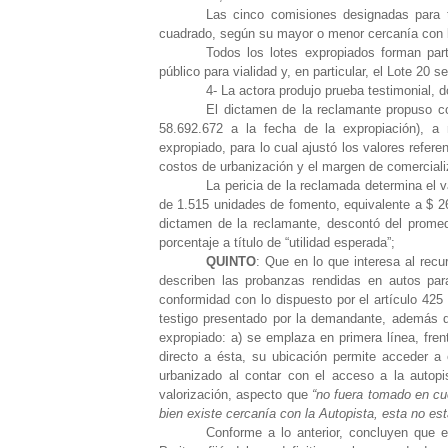
Las cinco comisiones designadas para ta
cuadrado, según su mayor o menor cercanía con 
Todos los lotes expropiados forman part
público para vialidad y, en particular, el Lote 20
4- La actora produjo prueba testimonial, 
El dictamen de la reclamante propuso c
58.692.672 a la fecha de la expropiación), 
expropiado, para lo cual ajustó los valores refere
costos de urbanización y el margen de comerciali
La pericia de la reclamada determina el v
de 1.515 unidades de fomento, equivalente a $ 26.
dictamen de la reclamante, descontó del promedi
porcentaje a título de “utilidad esperada”;
QUINTO
: Que en lo que interesa al recu
describen las probanzas rendidas en autos para
conformidad con lo dispuesto por el artículo 425
testigo presentado por la demandante, además de
expropiado: a) se emplaza en primera línea, fre
directo a ésta, su ubicación permite acceder a 
urbanizado al contar con el acceso a la autopi
valorización, aspecto
que
“no fuera tomado en cuen
bien existe cercanía con la Autopista, esta no es
Conforme a lo anterior, concluyen que e