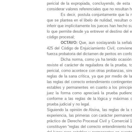
pericial de la expropiada, concluyendo, de esta 
considerar valores referenciales que no resultan 
Es decir, postula conjuntamente que la 
que se plantea en el libelo de nulidad, resultan
inferir que implícitamente los jueces han hecho 
lo que permite desde ya entrever el destino del e
código procesal;
OCTAVO:
Que, aun soslayando la señalada
425 del Código de Enjuiciamiento Civil, conviene
fuerza probatoria del dictamen de peritos en confo
Dicha norma, como ya ha tenido ocasión d
reviste el carácter de reguladora de la prueba, t
pericial, como acontece con otras probanzas, sino
reglas de la sana crítica, ya que por medio de l
las reglas del correcto entendimiento contingentes
estables y permanentes en cuanto a los principi
juez la forma como apreciará la prueba pudiend
conforme a las reglas de la lógica y máximas d
prueba judicial y no legal.
Siguiendo la opinión de Alsina, las reglas de la 
experiencia, las primeras con carácter permanent
práctico de Derecho Procesal Civil y Comercial 1
constituyen “reglas del correcto entendimiento hu