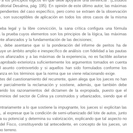
 a los principios lógicos en que debe apoyarse una sentencia”. (Estudios
ditorial Desalma, pág. 195). En opinión de este último autor, las máximas
ependientes del caso específico, pero como se extraen de la observación
 son susceptibles de aplicación en todos los otros casos de la misma
ba legal y la libre convicción, la sana crítica configura una fórmula
 a la prueba cuyos elementos son los principios de la lógica, las máximas
nte afianzados y la fundamentación de las decisiones;
 debe asentarse que si la ponderación del informe de peritos ha de
uye un ámbito amplio e inespecífico de análisis con fidelidad a las pautas
icos afianzados y a las máximas de la experiencia, no es factible asilarse
 desaprobado exterioriza suficientemente los argumentos tomados en cuenta
el asunto controvertido y si aquellos han sido formulados conforme los
nza en los términos que la norma que se viene relacionando exige.
tes del cuestionamiento del recurrente, quien alega que los jueces no han
ger parcialmente la reclamación y sostiene, además, que también debe
eferido los razonamientos del dictamen de la expropiada, puesto que el
minios del sector de Colina ya construidos y urbanizados, siendo que el
trariamente a lo que sostiene la impugnante, los jueces sí explicitan las
, al expresar que la condición de semi-urbanizado del lote de autos, junto
 su potencial y determina su valorización, explicando que tal aspecto no
del Fisco, constituyendo tal antecedente, en concepto de los jueces, un
ho terreno.