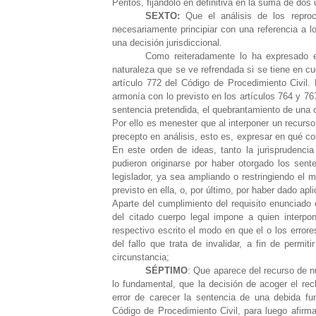
Peritos, fijándolo en definitiva en la suma de do
SEXTO:
Que el análisis de los reproch
necesariamente principiar con una referencia a lo
una decisión jurisdiccional.
Como reiteradamente lo ha expresado e
naturaleza que se ve refrendada si se tiene en c
artículo 772 del Código de Procedimiento Civil.
armonía con lo previsto en los artículos 764 y 7
sentencia pretendida, el quebrantamiento de una 
Por ello es menester que al interponer un recurso
precepto en análisis, esto es, expresar en qué co
En este orden de ideas, tanto la jurisprudencia
pudieron originarse por haber otorgado los sent
legislador, ya sea ampliando o restringiendo el 
previsto en ella, o, por último, por haber dado apl
Aparte del cumplimiento del requisito enunciado 
del citado cuerpo legal impone a quien interpo
respectivo escrito el modo en que el o los error
del fallo que trata de invalidar, a fin de perm
circunstancia;
SÉPTIMO
: Que aparece del recurso de n
lo fundamental, que la decisión de acoger el rec
error de carecer la sentencia de una debida fun
Código de Procedimiento Civil, para luego afirma