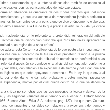
última circunstancia, que la referida disposición también se conculca al
homologables con las particularidades del lote expropiado.
norma en referencia se quebranta de dos modos distintos que, del modo
 contradictorios, ya que una ausencia de razonamiento jamás autorizaría a
suyos los fundamentos de una pericia que se dice erróneamente elaborada,
sfuerzo saneador, a la luz de lo que predica el artículo 772 del ya citado
 inadvertencia, en lo referente a la pretendida vulneración del artículo
 recordar que tal disposición prescribe que "Los tribunales apreciarán la
rmidad a las reglas de la sana crítica".
e aclarar esta Corte –y a diferencia de lo que postula la impugnante- no
oda vez que el precepto no le fija un valor probatorio tasado a la prueba
 que consagra la potestad del tribunal de apreciarla en conformidad a las
a referida disposición se conduce el análisis del sentenciador conforme a
 y variables, con relación a la experiencia del tiempo y del lugar, que son
os lógicos en que debe apoyarse la sentencia. Es la ley la que envía al
o, por ende, dar o no dar valor probatorio a estos medios, razonando
e experiencia, motivo por el cual queda dentro de lo que se denomina
sana crítica no son otras que las que prescribe la lógica y derivan de la
e, y las segundas variables en el tiempo y en el espacio (Tratado teórico
956, Buenos Aires, Ediar S.A. editores, pág. 127), las que para Couture,
mano; contingentes y variables con relación a la experiencia del tiempo y