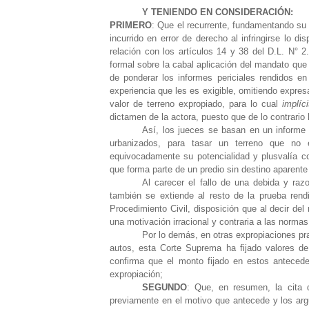
Y TENIENDO EN CONSIDERACIÓN:
PRIMERO
: Que el recurrente, fundamentando su 
incurrido en error de derecho al infringirse lo d
relación con los artículos 14 y 38 del D.L. N° 
formal sobre la cabal aplicación del mandato que
de ponderar los informes periciales rendidos en 
experiencia que les es exigible, omitiendo expresa
valor de terreno expropiado, para lo cual
implíc
dictamen de la actora, puesto que de lo contrario
Así, los jueces se basan en un informe 
urbanizados, para tasar un terreno que no 
equivocadamente su potencialidad y plusvalía co
que forma parte de un predio sin destino aparente 
Al carecer el fallo de una debida y raz
también se extiende al resto de la prueba rend
Procedimiento Civil, disposición que al decir de
una motivación irracional y contraria a las normas
Por lo demás, en otras expropiaciones pra
autos, esta Corte Suprema ha fijado valores d
confirma que el monto fijado en estos antecede
expropiación;
SEGUNDO
: Que, en resumen, la cita d
previamente en el motivo que antecede y los arg