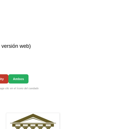
n versión web)
ity
Ambos
ga clic en el ícono del candado