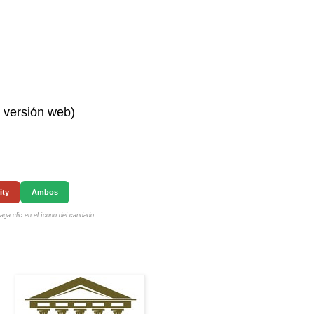
n versión web)
ity
Ambos
ga clic en el ícono del candado