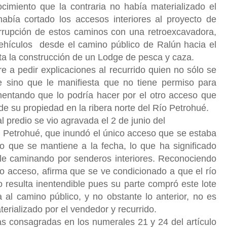
cimiento que la contraria no había materializado el
bía cortado los accesos interiores al proyecto de
errupción de estos caminos con una retroexcavadora,
 vehículos desde el camino público de Ralún hacia el
ta la construcción de un Lodge de pesca y caza.
re a pedir explicaciones al recurrido quien no sólo se
re sino que le manifiesta que no tiene permiso para
umentando que lo podría hacer por el otro acceso que
 de su propiedad en la ribera norte del Río Petrohué.
 predio se vio agravada el 2 de junio del
o Petrohué, que inundó el único acceso que se estaba
to que se mantiene a la fecha, lo que ha significado
ble caminando por senderos interiores. Reconociendo
ro acceso, afirma que se ve condicionado a que el río
io resulta inentendible pues su parte compró este lote
 al camino público, y no obstante lo anterior, no es
aterializado por el vendedor y recurrido.
s consagradas en los numerales 21 y 24 del artículo