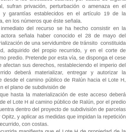
gal, sufran privación, perturbación o amenaza en el
s y garantías establecidos en el artículo 19 de la
ca, en los números que éste señala.
nmediato del recurso se ha hecho consistir en la
a actora señala haber conocido el 28 de mayo del
rialización de una servidumbre de tránsito constituida
d, adquirido del propio recurrido, y en el corte de
mo predio. Pretende por esta vía, se disponga el cese
 afectan sus derechos, restableciendo el imperio del
rido deberá materializar, entregar y autorizar la
re desde el camino público de Ralún hacia el Lote H,
n el plano de subdivisión de
que hasta la materialización de este acceso deberá
esde el Lote H al camino público de Ralún, por el predio
ntra dentro del proyecto de subdivisión de parcelas
Opitz, y aplicar as medidas que impidan la repetición
ecurrido, con costas.
recurrida manifiesta que el Lote H de propiedad de la