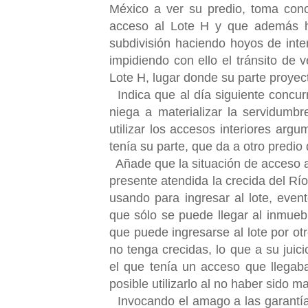
México a ver su predio, toma cono
acceso al Lote H y que además ha
subdivisión haciendo hoyos de int
impidiendo con ello el tránsito de
Lote H, lugar donde su parte proyec
Indica que al día siguiente concur
niega a materializar la servidumb
utilizar los accesos interiores arg
tenía su parte, que da a otro predio
Añade que la situación de acceso al
presente atendida la crecida del Rí
usando para ingresar al lote, even
que sólo se puede llegar al inmue
que puede ingresarse al lote por ot
no tenga crecidas, lo que a su juic
el que tenía un acceso que llegaba
posible utilizarlo al no haber sido m
Invocando el amago a las garantía