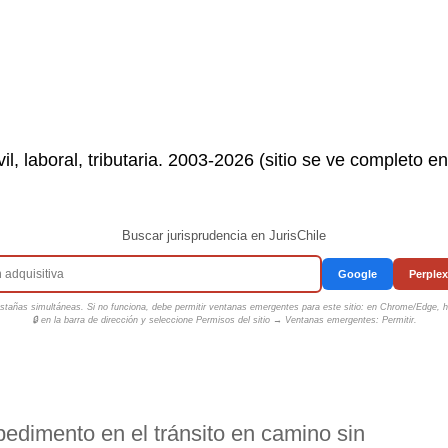
il, laboral, tributaria. 2003-2026 (sitio se ve completo e
Buscar jurisprudencia en JurisChile
Google
Perplex
tañas simultáneas. Si no funciona, debe permitir ventanas emergentes para este sitio: en Chrome/Edge, ha
🔒 en la barra de dirección y seleccione
Permisos del sitio → Ventanas emergentes: Permitir
.
edimento en el tránsito en camino sin