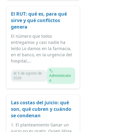
El RUT: qué es, para qué
sirve y qué conflictos
genera
El número que todos
entregamos y casi nadie ha
leído Lo damos en la farmacia,
en el banco, en la urgencia del
hospital,...
🏷️
📅 5 de agosto de
Administrativ
2026
o
Las costas del juicio: qué
son, qué cubren y cuándo
se condenan
1. El planteamiento Ganar un
juicio no es gratis. Quien litiga