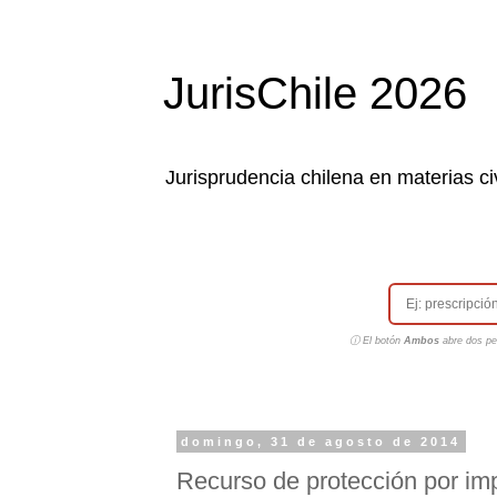
JurisChile 2026
Jurisprudencia chilena en materias civ
ⓘ El botón
Ambos
abre dos pes
domingo, 31 de agosto de 2014
Recurso de protección por imp