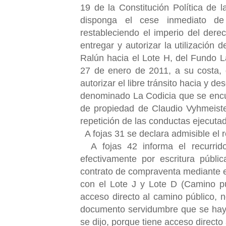
19 de la Constitución Política de l
disponga el cese inmediato de
restableciendo el imperio del derec
entregar y autorizar la utilización
Ralún hacia el Lote H, del Fundo L
27 de enero de 2011, a su costa, 
autorizar el libre tránsito hacia y d
denominado La Codicia que se encue
de propiedad de Claudio Vyhmeiste
repetición de las conductas ejecutad
A fojas 31 se declara admisible el 
A fojas 42 informa el recurrid
efectivamente por escritura públ
contrato de compraventa mediante el 
con el Lote J y Lote D (Camino pú
acceso directo al camino público, n
documento servidumbre que se haya 
se dijo, porque tiene acceso directo