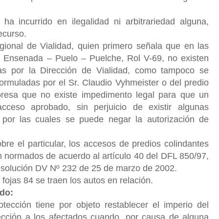
a incurrido en ilegalidad ni arbitrariedad alguna,
recurso.
egional de Vialidad, quien primero señala que en las
 Ensenada – Puelo – Puelche, Rol V-69, no existen
as por la Dirección de Vialidad, como tampoco se
 formuladas por el Sr. Claudio Vyhmeister o del predio
presa que no existe impedimento legal para que un
eso aprobado, sin perjuicio de existir algunas
 por las cuales se puede negar la autorización de
re el particular, los accesos de predios colindantes
 normados de acuerdo al artículo 40 del DFL 850/97,
solución DV Nº 232 de 25 de marzo de 2002.
fojas 84 se traen los autos en relación.
ndo:
tección tiene por objeto restablecer el imperio del
ección a los afectados cuando, por causa de alguna