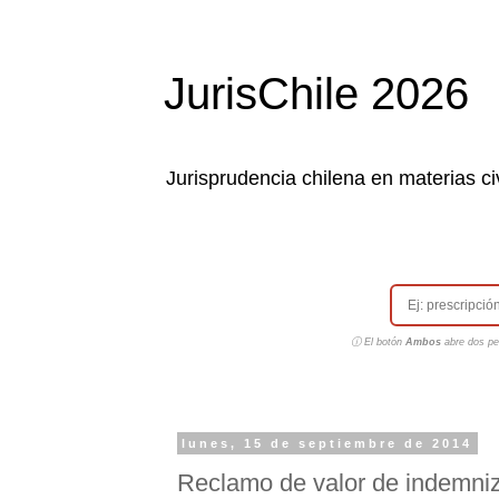
JurisChile 2026
Jurisprudencia chilena en materias civ
ⓘ El botón
Ambos
abre dos pes
lunes, 15 de septiembre de 2014
Reclamo de valor de indemniz