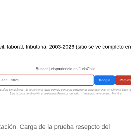
il, laboral, tributaria. 2003-2026 (sitio se ve completo e
Buscar jurisprudencia en JurisChile
Google
Perplex
tañas simultáneas. Si no funciona, debe permitir ventanas emergentes para este sitio: en Chrome/Edge, ha
🔒 en la barra de dirección y seleccione
Permisos del sitio → Ventanas emergentes: Permitir
.
ación. Carga de la prueba resepcto del