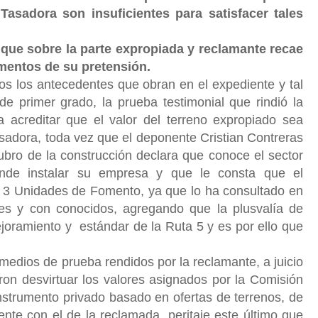
Tasadora son insuficientes para satisfacer tales
re la parte expropiada y reclamante recae
amentos de su pretensión.
s los antecedentes que obran en el expediente y tal
e primer grado, la prueba testimonial que rindió la
ra acreditar que el valor del terreno expropiado sea
Tasadora, toda vez que el deponente Cristian Contreras
rubro de la construcción declara que conoce el sector
nde instalar su empresa y que le consta que el
 a 3 Unidades de Fomento, ya que lo ha consultado en
es y con conocidos, agregando que la plusvalía de
joramiento y estándar de la Ruta 5 y es por ello que
medios de prueba rendidos por la reclamante, a juicio
ron desvirtuar los valores asignados por la Comisión
nstrumento privado basado en ofertas de terrenos, de
nte con el de la reclamada, peritaje este último que