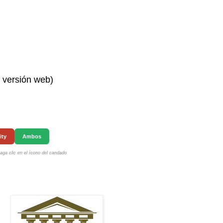
n versión web)
ity
Ambos
ga clic en el ícono del candado