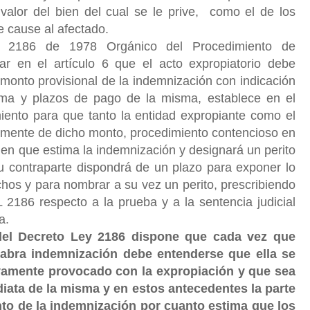
 valor del bien del cual se le prive, como el de los
e cause al afectado.
2186 de 1978 Orgánico del Procedimiento de
r en el artículo 6 que el acto expropiatorio debe
 monto provisional de la indemnización con indicación
orma y plazos de pago de la misma, establece en el
miento para que tanto la entidad expropiante como el
lmente de dicho monto, procedimiento contencioso en
 en que estima la indemnización y designará un perito
u contraparte dispondrá de un plazo para exponer lo
hos y para nombrar a su vez un perito, prescribiendo
L 2186 respecto a la prueba y a la sentencia judicial
a.
 del Decreto Ley 2186 dispone que cada vez que
labra indemnización debe entenderse que ella se
tivamente provocado con la expropiación y que sea
iata de la misma y en estos antecedentes la parte
to de la indemnización por cuanto estima que los