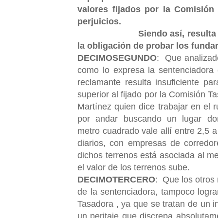
valores fijados por la Comisión 
perjuicios.
Siendo así, resulta que sob
la obligación de probar los fund
DECIMOSEGUNDO
: Que analizado
como lo expresa la sentenciadora d
reclamante resulta insuficiente pa
superior al fijado por la Comisión 
Martínez quien dice trabajar en el 
por andar buscando un lugar do
metro
cuadrado vale allí entre 2,5
diarios, con empresas de corredor
dichos terrenos está asociada al me
el valor de los terrenos sube.
DECIMOTERCERO
: Que los otros 
de la sentenciadora, tampoco logra
Tasadora , ya que se tratan de un i
un peritaje que discrepa absolutame