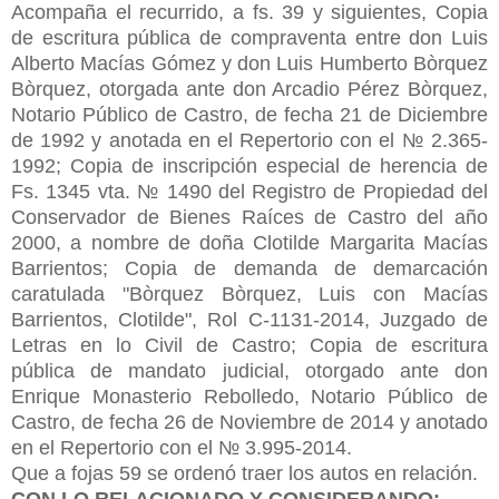
Acompaña el recurrido, a fs. 39 y siguientes, Copia
de escritura pública de compraventa entre don Luis
Alberto Macías Gómez y don Luis Humberto Bòrquez
Bòrquez, otorgada ante don Arcadio Pérez Bòrquez,
Notario Público de Castro, de fecha 21 de Diciembre
de 1992 y anotada en el Repertorio con el № 2.365-
1992; Copia de inscripción especial de herencia de
Fs. 1345 vta. № 1490 del Registro de Propiedad del
Conservador de Bienes Raíces de Castro del año
2000, a nombre de doña Clotilde Margarita Macías
Barrientos; Copia de demanda de demarcación
caratulada "Bòrquez Bòrquez, Luis con Macías
Barrientos, Clotilde", Rol C-1131-2014, Juzgado de
Letras en lo Civil de Castro; Copia de escritura
pública de mandato judicial, otorgado ante don
Enrique Monasterio Rebolledo, Notario Público de
Castro, de fecha 26 de Noviembre de 2014 y anotado
en el Repertorio con el № 3.995-2014.
Que a fojas 59 se ordenó traer los autos en relación.
CON LO RELACIONADO Y CONSIDERANDO: