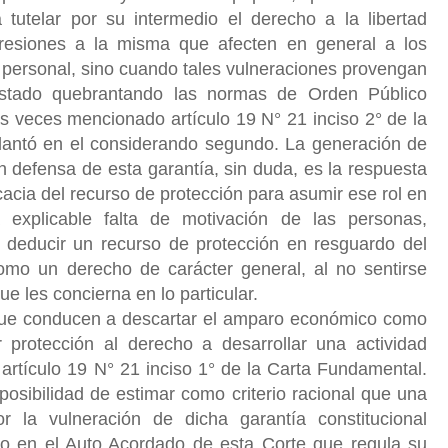
 tutelar por su intermedio el derecho a la libertad
resiones a la misma que afecten en general a los
és personal, sino cuando tales vulneraciones provengan
 Estado quebrantando las normas de Orden Público
 veces mencionado artículo 19 N° 21 inciso 2° de la
elantó en el considerando segundo. La generación de
en defensa de esta garantía, sin duda, es la respuesta
eficacia del recurso de protección para asumir ese rol en
 explicable falta de motivación de las personas,
a deducir un recurso de protección en resguardo del
omo un derecho de carácter general, al no sentirse
e les concierna en lo particular.
que conducen a descartar el amparo económico como
 protección al derecho a desarrollar una actividad
artículo 19 N° 21 inciso 1° de la Carta Fundamental.
mposibilidad de estimar como criterio racional que una
r la vulneración de dicha garantía constitucional
do en el Auto Acordado de esta Corte que regula su