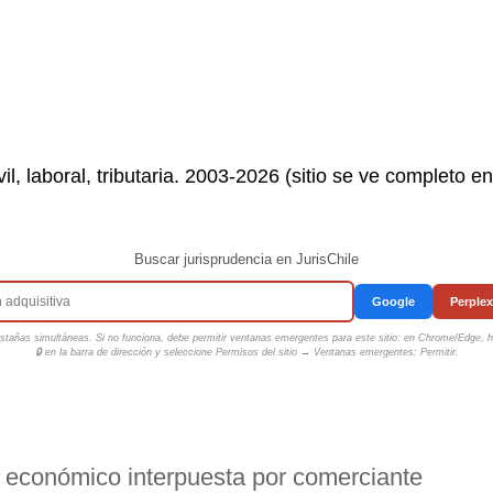
il, laboral, tributaria. 2003-2026 (sitio se ve completo e
Buscar jurisprudencia en JurisChile
Google
Perplex
tañas simultáneas. Si no funciona, debe permitir ventanas emergentes para este sitio: en Chrome/Edge, ha
🔒 en la barra de dirección y seleccione
Permisos del sitio → Ventanas emergentes: Permitir
.
 económico interpuesta por comerciante