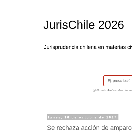
JurisChile 2026
Jurisprudencia chilena en materias civ
ⓘ El botón
Ambos
abre dos pes
lunes, 16 de octubre de 2017
Se rechaza acción de amparo