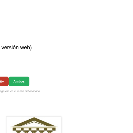
n versión web)
ity
Ambos
ga clic en el ícono del candado