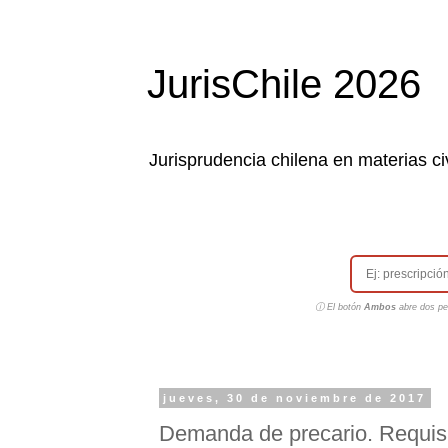
JurisChile 2026
Jurisprudencia chilena en materias civ
ⓘ El botón
Ambos
abre dos pes
jueves, 30 de noviembre de 2017
Demanda de precario. Requisi