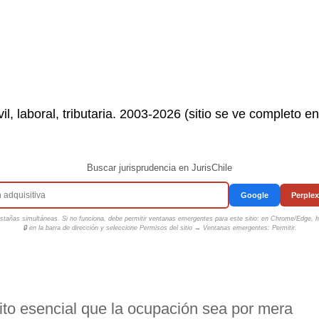
il, laboral, tributaria. 2003-2026 (sitio se ve completo e
Buscar jurisprudencia en JurisChile
Google
Perplex
tañas simultáneas. Si no funciona, debe permitir ventanas emergentes para este sitio: en Chrome/Edge, ha
🔒 en la barra de dirección y seleccione
Permisos del sitio → Ventanas emergentes: Permitir
.
to esencial que la ocupación sea por mera