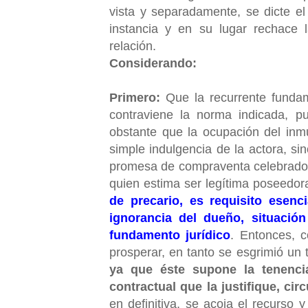
vista y separadamente, se dicte e
instancia y en su lugar rechace 
relación.
Considerando:
Primero:
Que la recurrente fundam
contraviene la norma indicada, 
obstante que la ocupación del inm
simple indulgencia de la actora, si
promesa de compraventa celebrado 
quien estima ser legítima poseedora
de precario, es requisito esenc
ignorancia del dueño, situació
fundamento jurídico
. Entonces, 
prosperar, en tanto se esgrimió un t
ya que éste supone la tenenci
contractual que la justifique, ci
en definitiva, se acoja el recurso 