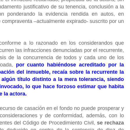
damento justificativo de su tenencia, conclusión a la
ron ponderando la evidencia rendida en autos, en
e compraventa –actualmente expirado- suscrito por un
conforme a lo razonado en los considerandos que
urren las infracciones denunciadas por el recurrente,
isis de la concurrencia de todos y cada uno de los
ncoada,
por cuanto habiéndose acreditado por la
ción del inmueble, recaía sobre la recurrente la
algún título distinto a la mera tolerancia, siendo
l invocado, lo que hace forzoso estimar que habita
e la actora.
recurso de casación en el fondo no puede prosperar y
consideraciones y de conformidad, además, con lo
uientes del Código de Procedimiento Civil,
se rechaza
do deducido en contra de la sentencia de diez de