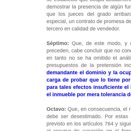
demostrar la presencia de algún fun
que los jueces del grado arriba
especial, un contrato de promesa d
tercero en calidad de vendedor.
Séptimo:
Que, de este modo, y 
preceden, cabe concluir que no conc
en tanto no se ha omitido el anál
presupuestos de la pretensión i
demandante el dominio y la ocupa
carga de probar que lo tiene por 
para tales efectos insuficiente e
el inmueble por mera tolerancia d
Octavo:
Que, en consecuencia, el 
debe ser desestimado. Por estas 
previsto en los artículos 764 y sig
el recurso de casación en el fon