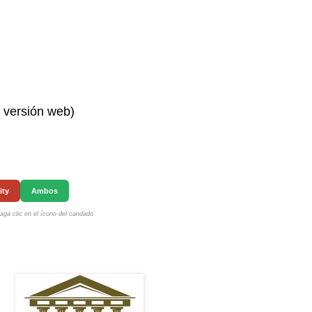
n versión web)
ity
Ambos
ga clic en el ícono del candado