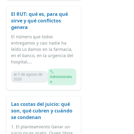
El RUT: qué es, para qué
sirve y qué conflictos
genera
El número que todos
entregamos y casi nadie ha
leído Lo damos en la farmacia,
en el banco, en la urgencia del
hospital,...
🏷️
📅 5 de agosto de
Administrativ
2026
o
Las costas del juicio: qué
son, qué cubren y cuándo
se condenan
1. El planteamiento Ganar un
juicio no es gratis. Quien litiga