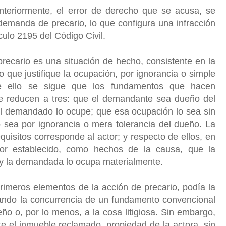
teriormente, el error de derecho que se acusa, se
demanda de precario, lo que configura una infracción
ículo 2195 del Código Civil.
recario es una situación de hecho, consistente en la
o que justifique la ocupación, por ignorancia o simple
De ello se sigue que los fundamentos que hacen
se reducen a tres: que el demandante sea dueño del
 el demandado lo ocupe; que esa ocupación lo sea sin
lo sea por ignorancia o mera tolerancia del dueño. La
quisitos corresponde al actor; y respecto de ellos, en
or establecido, como hechos de la causa, que la
 y la demandada lo ocupa materialmente.
rimeros elementos de la acción de precario, podía la
ndo la concurrencia de un fundamento convencional
eño o, por lo menos, a la cosa litigiosa. Sin embargo,
e el inmueble reclamado, propiedad de la actora, sin