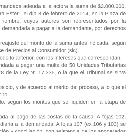
demandada adeuda a la actora la suma de $3.000.000,
gra Ester”, el día 8 de febrero de 2014, en la Plaza de
nombre, cuyos autores son representados por la
a demandada a pagar a la demandante, por derechos
 reajuste del monto de la suma antes indicada, según
ice de Precios al Consumidor (sic).
todo lo anterior, con los intereses que correspondan.
ndada a pagar una multa de 50 Unidades Tributarias
78 de la Ley N° 17.336, o la que el Tribunal se sirva
ubsidio, y de acuerdo al mérito del proceso, a lo que el
echo.
o, según los montos que se liquiden en la etapa de
a al pago de las costas de la causa. A fojas 102,
sidiaria a la demandada. A fojas 107 (ex 106 y 103) se
ión y conciliación, con asistencia de los apoderados