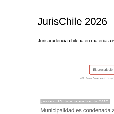
JurisChile 2026
Jurisprudencia chilena en materias civ
ⓘ El botón
Ambos
abre dos pes
jueves, 23 de noviembre de 2017
Municipalidad es condenada a