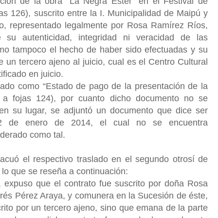
ación de la obra ´La Negra Ester´ en el Festival de
s 126), suscrito entre la I. Municipalidad de Maipú y
tro, representado legalmente por Rosa Ramírez Ríos,
su autenticidad, integridad ni veracidad de las
omo tampoco el hecho de haber sido efectuadas y su
un tercero ajeno al juicio, cual es el Centro Cultural
ificado en juicio.
izado como “Estado de pago de la presentación de la
o a fojas 124), por cuanto dicho documento no se
en su lugar, se adjuntó un documento que dice ser
 de enero de 2014, el cual no se encuentra
iderado como tal.
uó el respectivo traslado en el segundo otrosí de
o lo que se reseña a continuación:
, expuso que el contrato fue suscrito por doña Rosa
rés Pérez Araya, y comunera en la Sucesión de éste,
crito por un tercero ajeno, sino que emana de la parte