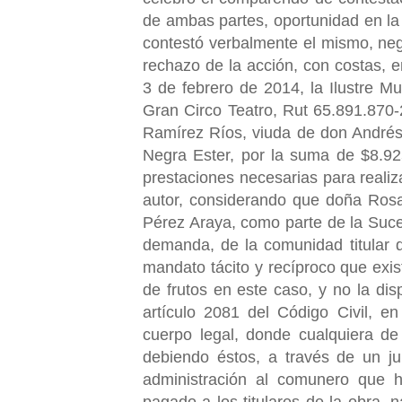
de ambas partes, oportunidad en la 
contestó verbalmente el mismo, nega
rechazo de la acción, con costas, e
3 de febrero de 2014, la Ilustre Mu
Gran Circo Teatro, Rut 65.891.870
Ramírez Ríos, viuda de don Andrés
Negra Ester, por la suma de $8.925
prestaciones necesarias para realiz
autor, considerando que doña Ros
Pérez Araya, como parte de la Suces
demanda, de la comunidad titular d
mandato tácito y recíproco que exi
de frutos en este caso, y no la dis
artículo 2081 del Código Civil, e
cuerpo legal, donde cualquiera d
debiendo éstos, a través de un ju
administración al comunero que h
pagado a los titulares de la obra,