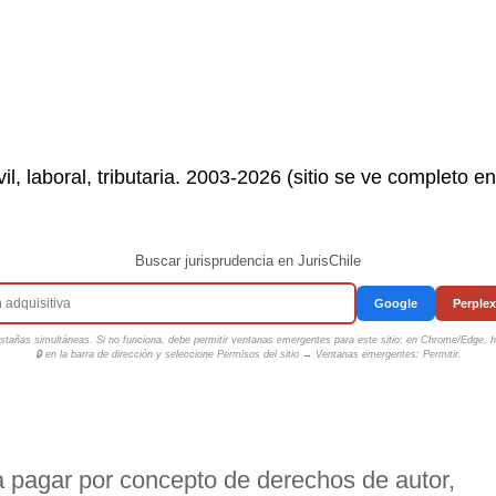
il, laboral, tributaria. 2003-2026 (sitio se ve completo e
Buscar jurisprudencia en JurisChile
Google
Perplex
tañas simultáneas. Si no funciona, debe permitir ventanas emergentes para este sitio: en Chrome/Edge, ha
🔒 en la barra de dirección y seleccione
Permisos del sitio → Ventanas emergentes: Permitir
.
 pagar por concepto de derechos de autor,