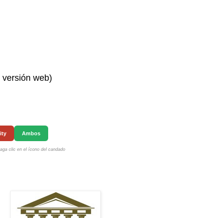
n versión web)
ity
Ambos
ga clic en el ícono del candado