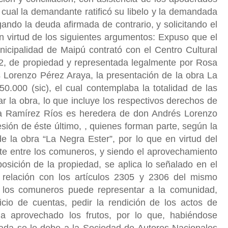
cual la demandante ratificó su libelo y la demandada
ndo la deuda afirmada de contrario, y solicitando el
n virtud de los siguientes argumentos: Expuso que el
nicipalidad de Maipú contrató con el Centro Cultural
-2, de propiedad y representada legalmente por Rosa
 Lorenzo Pérez Araya, la presentación de la obra La
0.000 (sic), el cual contemplaba la totalidad de las
ar la obra, lo que incluye los respectivos derechos de
a Ramírez Ríos es heredera de don Andrés Lorenzo
ión de éste último, , quienes forman parte, según la
e la obra “La Negra Ester”, por lo que en virtud del
ste entre los comuneros, y siendo el aprovechamiento
posición de la propiedad, se aplica lo señalado en el
n relación con los artículos 2305 y 2306 del mismo
e los comuneros puede representar a la comunidad,
icio de cuentas, pedir la rendición de los actos de
a aprovechado los frutos, por lo que, habiéndose
 nada se le debe a la Sociedad de Autores Nacionales