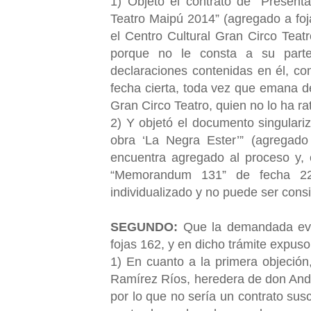
1) Objetó el contrato de “Present
Teatro Maipú 2014” (agregado a foja
el Centro Cultural Gran Circo Tea
porque no le consta a su parte 
declaraciones contenidas en él, c
fecha cierta, toda vez que emana de 
Gran Circo Teatro, quien no lo ha rat
2) Y objetó el documento singular
obra ‘La Negra Ester’” (agregad
encuentra agregado al proceso y, 
“Memorandum 131” de fecha 22
individualizado y no puede ser cons
SEGUNDO:
Que la demandada evac
fojas 162, y en dicho trámite expus
1) En cuanto a la primera objeción
Ramírez Ríos, heredera de don And
por lo que no sería un contrato sus