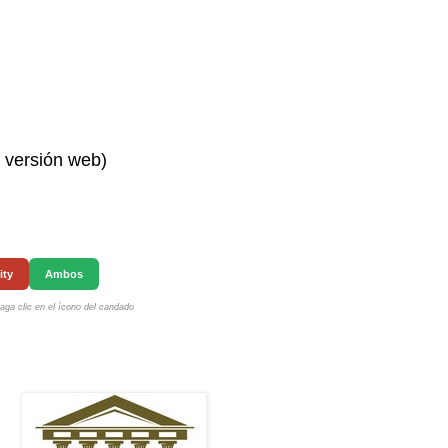
n versión web)
ity
Ambos
ga clic en el ícono del candado