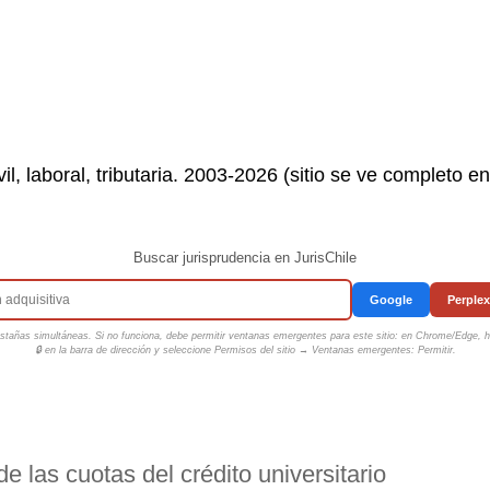
il, laboral, tributaria. 2003-2026 (sitio se ve completo e
Buscar jurisprudencia en JurisChile
Google
Perplex
tañas simultáneas. Si no funciona, debe permitir ventanas emergentes para este sitio: en Chrome/Edge, ha
🔒 en la barra de dirección y seleccione
Permisos del sitio → Ventanas emergentes: Permitir
.
e las cuotas del crédito universitario