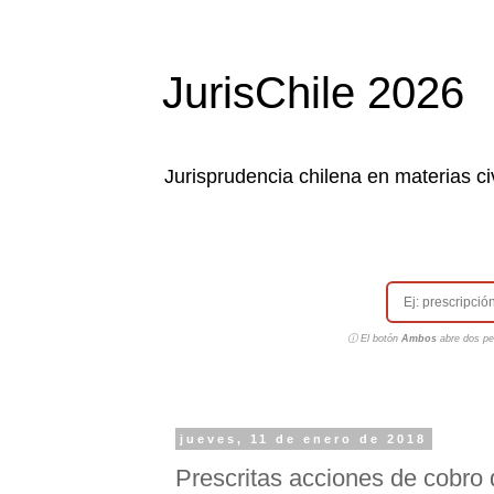
JurisChile 2026
Jurisprudencia chilena en materias civ
ⓘ El botón
Ambos
abre dos pes
jueves, 11 de enero de 2018
Prescritas acciones de cobro d