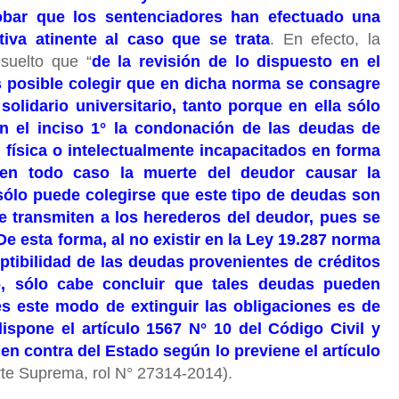
obar que los sentenciadores han efectuado una
tiva atinente al caso que se trata
. En efecto, la
esuelto que “
de la revisión de lo dispuesto en el
es posible colegir que en dicha norma se consagre
 solidario universitario, tanto porque en ella sólo
n el inciso 1° la condonación de las deudas de
 física o intelectualmente incapacitados en forma
 en todo caso la muerte del deudor causar la
 sólo puede colegirse que este tipo de deudas son
e transmiten a los herederos del deudor, pues se
De esta forma, al no existir en la Ley 19.287 norma
ptibilidad de las deudas provenientes de créditos
io, sólo cabe concluir que tales deudas pueden
es este modo de extinguir las obligaciones es de
ispone el artículo 1567 N° 10 del Código Civil y
 en contra del Estado según lo previene el artículo
te Suprema, rol N° 27314-2014).