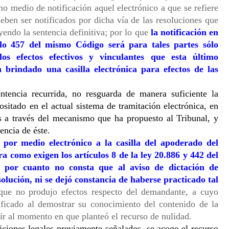
o medio de notificación aquel electrónico a que se refiere 
ben ser notificados por dicha vía de las resoluciones que 
yendo la sentencia definitiva; por lo que
 la notificación en 
ulo 457 del mismo Código será para tales partes sólo 
os efectos efectivos y vinculantes que esta último 
brindado una casilla electrónica para efectos de las 
tencia recurrida, no resguarda de manera suficiente la 
ositado en el actual sistema de tramitación electrónica, en 
es a través del mecanismo que ha propuesto al Tribunal, y 
encia de éste. 
n por medio electrónico a la casilla del apoderado del 
 como exigen los artículos 8 de la ley 20.886 y 442 del 
, por cuanto no consta que al aviso de dictación de 
olución, ni se dejó constancia de haberse practicado tal 
que no produjo efectos respecto del demandante, a cuyo 
ificado al demostrar su conocimiento del contenido de la 
rir al momento en que planteó el recurso de nulidad.
ciones legales previamente señalados, se acoge el recurso 