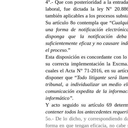
4°.- Que con posterioridad a la entrada
laboral, fue dictada la ley N° 20.886
también aplicables a los procesos subst
Su artículo 8o contempla que “
Cualqui
una forma de notificación electrónic
disponga que la notificación deba 
suficientemente eficaz y no causare ind
el proceso.
” 
Esta disposición es concordante con lo 
su correcta implementación la Excma.
cuales el Acta N° 71-2016, en su artícu
disponer que “
Todo litigante será lla
tribunal, a individualizar un medio ele
comunicación expedita de la informaci
informático”. 
Y acto seguido su artículo 69 determ
contener todos los antecedentes requer
5o.- De lo dicho, y correspondiendo da
forma en que tengan eficacia, no cabe s