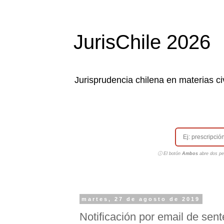
JurisChile 2026
Jurisprudencia chilena en materias civ
ⓘ El botón
Ambos
abre dos pes
martes, 27 de agosto de 2019
Notificación por email de sent