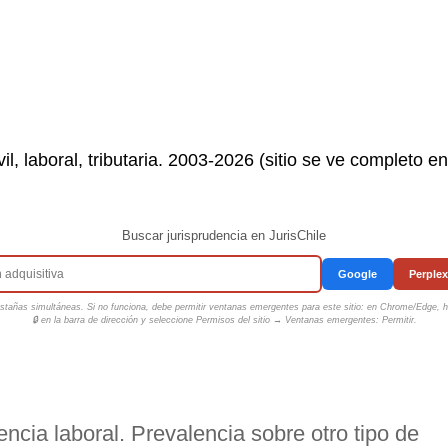
il, laboral, tributaria. 2003-2026 (sitio se ve completo e
Buscar jurisprudencia en JurisChile
Google
Perplex
tañas simultáneas. Si no funciona, debe permitir ventanas emergentes para este sitio: en Chrome/Edge, ha
🔒 en la barra de dirección y seleccione
Permisos del sitio → Ventanas emergentes: Permitir
.
encia laboral. Prevalencia sobre otro tipo de