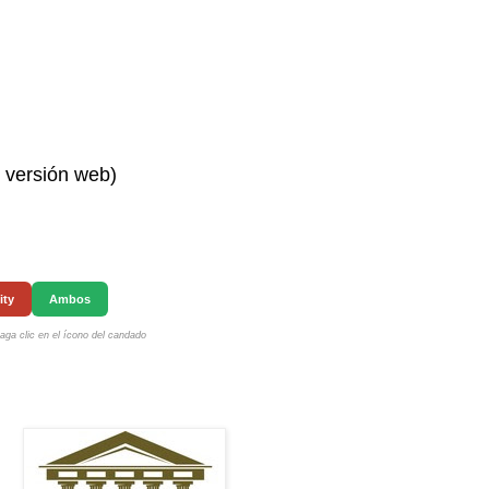
n versión web)
ity
Ambos
ga clic en el ícono del candado