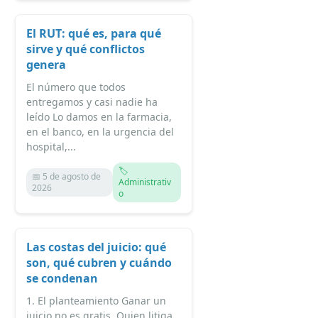
El RUT: qué es, para qué
sirve y qué conflictos
genera
El número que todos
entregamos y casi nadie ha
leído Lo damos en la farmacia,
en el banco, en la urgencia del
hospital,...
🏷️
📅 5 de agosto de
Administrativ
2026
o
Las costas del juicio: qué
son, qué cubren y cuándo
se condenan
1. El planteamiento Ganar un
juicio no es gratis. Quien litiga