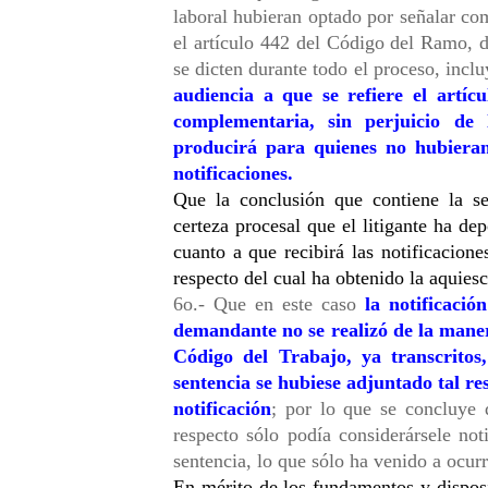
laboral hubieran optado por señalar com
el artículo 442 del Código del Ramo, de
se dicten durante todo el proceso, inclu
audiencia a que se refiere el artíc
complementaria, sin perjuicio de l
producirá para quienes no hubieran 
notificaciones. 
Que la conclusión que contiene la sen
certeza procesal que el litigante ha dep
cuanto a que recibirá las notificacion
respecto del cual ha obtenido la aquiesc
6o.- Que en este caso 
la notificació
demandante no se realizó de la manera
Código del Trabajo, ya transcritos
sentencia se hubiese adjuntado tal res
notificación
; por lo que se concluye 
respecto sólo podía considerársele not
sentencia, lo que sólo ha venido a ocur
En mérito de los fundamentos y disposi