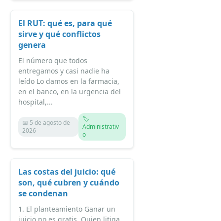
El RUT: qué es, para qué
sirve y qué conflictos
genera
El número que todos
entregamos y casi nadie ha
leído Lo damos en la farmacia,
en el banco, en la urgencia del
hospital,...
🏷️
📅 5 de agosto de
Administrativ
2026
o
Las costas del juicio: qué
son, qué cubren y cuándo
se condenan
1. El planteamiento Ganar un
juicio no es gratis. Quien litiga