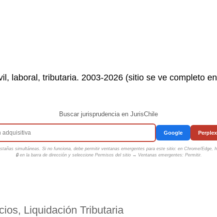
il, laboral, tributaria. 2003-2026 (sitio se ve completo e
Buscar jurisprudencia en JurisChile
Google
Perplex
tañas simultáneas. Si no funciona, debe permitir ventanas emergentes para este sitio: en Chrome/Edge, ha
🔒 en la barra de dirección y seleccione
Permisos del sitio → Ventanas emergentes: Permitir
.
ios, Liquidación Tributaria