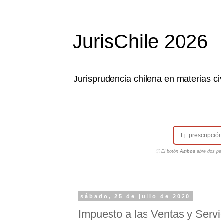
JurisChile 2026
Jurisprudencia chilena en materias civ
ⓘ El botón
Ambos
abre dos pes
sábado, 25 de julio de 2020
Impuesto a las Ventas y Servic