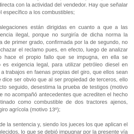
irecta con la actividad del vendedor. Hay que señalar
l específico a los combustibles;
alegaciones están dirigidas en cuanto a que a las
gencia ilegal, porque no surgiría de dicha norma la
ia de primer grado, confirmada por la de segundo, no
echazar el reclamo pues, en efecto, luego de analizar
o hace el propio fallo que se impugna, en ella se
es exigencia legal, para utilizar petróleo diesel en
a trabajos en faenas propias del giro, que ellos sean
dice ser obvio que al ser propiedad de terceros, ello
cto seguido, desestima la prueba de testigos (motivo
nte no acompañó antecedentes que acrediten el hecho
stinado como combustible de dos tractores ajenos,
iro agrícola (motivo 13º);
de la sentencia y, siendo los jueces los que aplican el
blecidos, lo que se debió impugnar por la presente vía