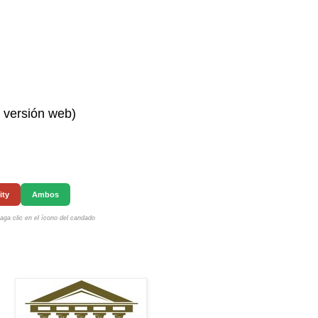
n versión web)
ity
Ambos
ga clic en el ícono del candado