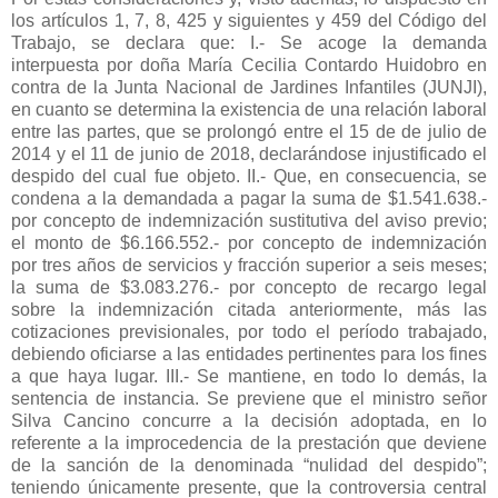
los artículos 1, 7, 8, 425 y siguientes y 459 del Código del
Trabajo, se declara que: I.- Se acoge la demanda
interpuesta por doña María Cecilia Contardo Huidobro en
contra de la Junta Nacional de Jardines Infantiles (JUNJI),
en cuanto se determina la existencia de una relación laboral
entre las partes, que se prolongó entre el 15 de de julio de
2014 y el 11 de junio de 2018, declarándose injustificado el
despido del cual fue objeto. II.- Que, en consecuencia, se
condena a la demandada a pagar la suma de $1.541.638.-
por concepto de indemnización sustitutiva del aviso previo;
el monto de $6.166.552.- por concepto de indemnización
por tres años de servicios y fracción superior a seis meses;
la suma de $3.083.276.- por concepto de recargo legal
sobre la indemnización citada anteriormente, más las
cotizaciones previsionales, por todo el período trabajado,
debiendo oficiarse a las entidades pertinentes para los fines
a que haya lugar. III.- Se mantiene, en todo lo demás, la
sentencia de instancia. Se previene que el ministro señor
Silva Cancino concurre a la decisión adoptada, en lo
referente a la improcedencia de la prestación que deviene
de la sanción de la denominada “nulidad del despido”;
teniendo únicamente presente, que la controversia central