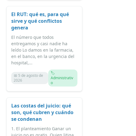
El RUT: qué es, para qué
sirve y qué conflictos
genera
El número que todos
entregamos y casi nadie ha
leído Lo damos en la farmacia,
en el banco, en la urgencia del
hospital,...
🏷️
📅 5 de agosto de
Administrativ
2026
o
Las costas del juicio: qué
son, qué cubren y cuándo
se condenan
1. El planteamiento Ganar un
juicio no es gratis. Quien litiga