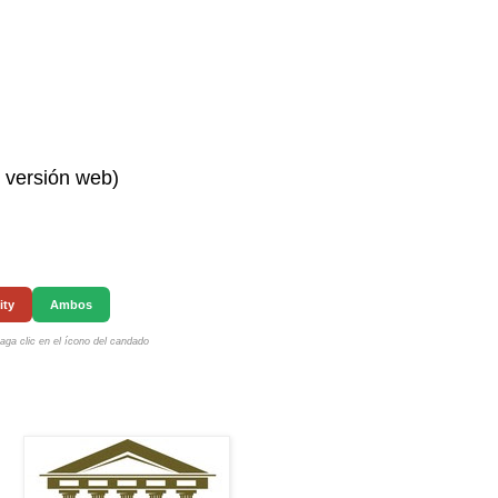
n versión web)
ity
Ambos
ga clic en el ícono del candado