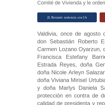
Comité de Vivienda y le orden
⚖ Resumir sentencia con IA
Valdivia, once de agosto 
don Sebastián Roberto E
Carmen Lozano Oyarzun, do
Francisca Estefany Barr
Estrada Reyes, doña Genel
doña Nicole Arleyn Salazar 
doña Viviana Mirisel Urtub
y doña Marlys Daniela S
protección en contra de d
calidad de presidenta y re