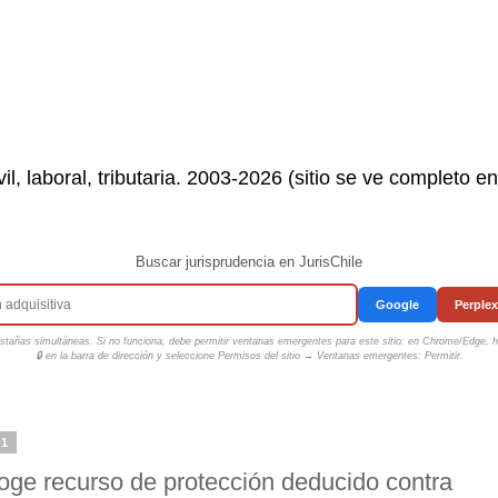
il, laboral, tributaria. 2003-2026 (sitio se ve completo e
Buscar jurisprudencia en JurisChile
Google
Perplex
tañas simultáneas. Si no funciona, debe permitir ventanas emergentes para este sitio: en Chrome/Edge, ha
🔒 en la barra de dirección y seleccione
Permisos del sitio → Ventanas emergentes: Permitir
.
21
oge recurso de protección deducido contra