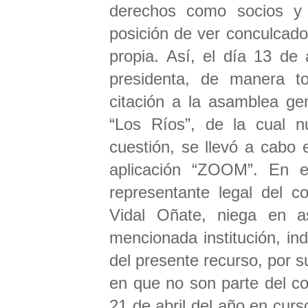
derechos como socios y 
posición de ver conculcado
propia. Así, el día 13 de 
presidenta, de manera to
citación a la asamblea ge
“Los Ríos”, de la cual n
cuestión, se llevó a cabo 
aplicación “ZOOM”. En es
representante legal del c
Vidal Oñate, niega en a
mencionada institución, in
del presente recurso, por s
en que no son parte del c
21 de abril del año en curs