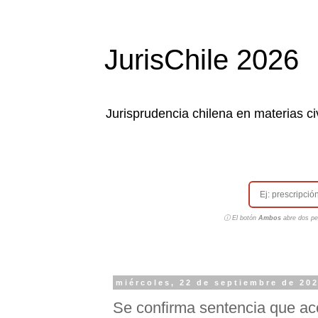
JurisChile 2026
Jurisprudencia chilena en materias civ
ⓘ El botón
Ambos
abre dos pes
miércoles, 22 de septiembre de 20
Se confirma sentencia que ac