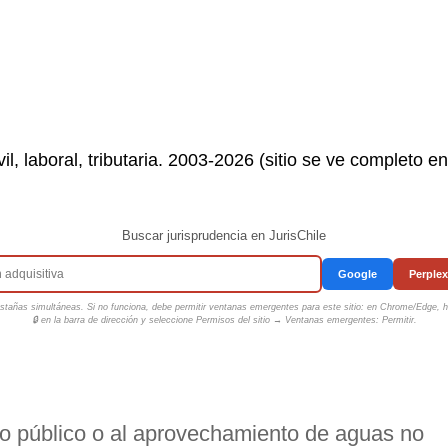
il, laboral, tributaria. 2003-2026 (sitio se ve completo e
Buscar jurisprudencia en JurisChile
Google
Perplex
tañas simultáneas. Si no funciona, debe permitir ventanas emergentes para este sitio: en Chrome/Edge, ha
🔒 en la barra de dirección y seleccione
Permisos del sitio → Ventanas emergentes: Permitir
.
no público o al aprovechamiento de aguas no