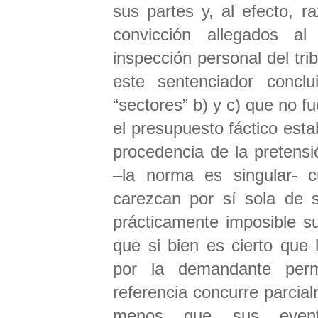
sus partes y, al efecto, 
convicción allegados al 
inspección personal del tri
este sentenciador concl
“sectores” b) y c) que no f
el presupuesto fáctico estab
procedencia de la pretensi
–la norma es singular- cu
carezcan por sí sola de s
prácticamente imposible s
que si bien es cierto que 
por la demandante perm
referencia concurre parcia
menos que sus eventu