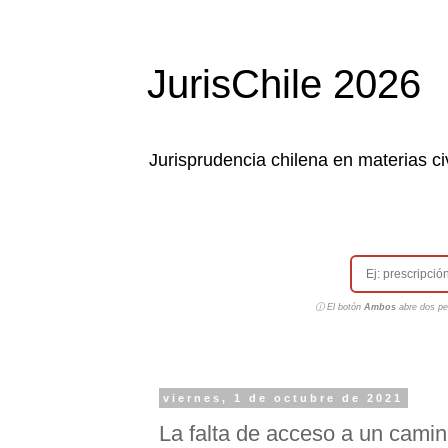
JurisChile 2026
Jurisprudencia chilena en materias civ
ⓘ El botón
Ambos
abre dos pes
viernes, 1 de octubre de 2021
La falta de acceso a un cami