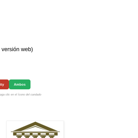
n versión web)
ity
Ambos
ga clic en el ícono del candado